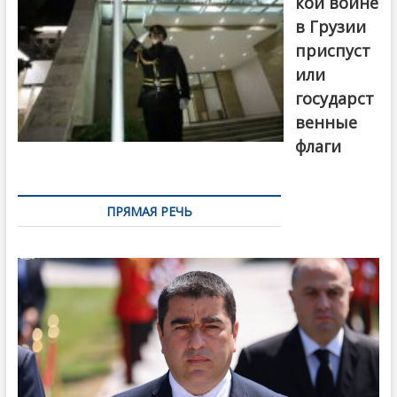
кой войне
в Грузии
приспуст
или
государст
венные
флаги
ПРЯМАЯ РЕЧЬ