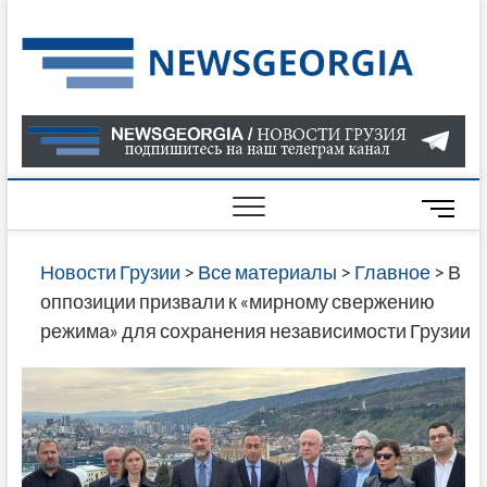
Skip
to
Нов
САМАЯ
content
АКТУАЛ
Гру
ИНФОР
О СОБ
В ГРУЗ
НОВОС
M
ГРУЗИИ
e
ОНЛАЙН
n
Новости Грузии
>
Все материалы
>
Главное
>
В
САЙТЕ 
u
оппозиции призвали к «мирному свержению
НАЙДЕ
B
режима» для сохранения независимости Грузии
НОВОС
u
ПОЛИТ
t
ЭКОНО
t
КУЛЬТУ
o
СПОРТА
n
МНОГО