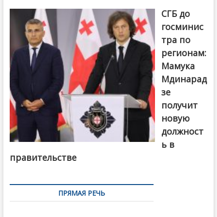
От главы
СГБ до
госминис
тра по
регионам:
Мамука
Мдинарад
зе
получит
новую
должност
ь в
правительстве
ПРЯМАЯ РЕЧЬ