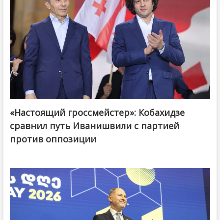
«Настоящий гроссмейстер»: Кобахидзе
@ქართული ოცნება / Georgian Dream
сравнил путь Иванишвили с партией
против оппозиции