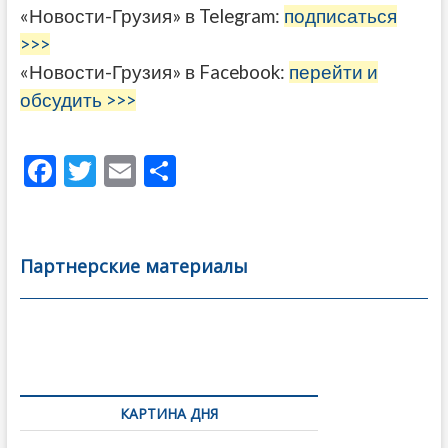
«Новости-Грузия» в Telegram:
подписаться
>>>
«Новости-Грузия» в Facebook:
перейти и
обсудить >>>
F
T
E
О
ac
w
m
тп
e
itt
ai
р
b
er
l
а
Партнерские материалы
o
в
o
и
k
ть
Навигация
по
КАРТИНА ДНЯ
записям