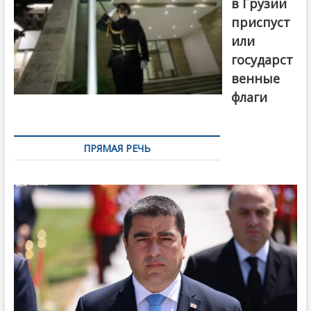
в Грузии
приспуст
или
государст
венные
флаги
ПРЯМАЯ РЕЧЬ