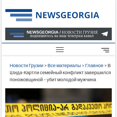
Skip
to
Нов
САМАЯ
content
АКТУАЛ
Гру
ИНФОР
О СОБ
В ГРУЗ
НОВОС
M
ГРУЗИИ
e
ОНЛАЙН
n
Новости Грузии
>
Все материалы
>
Главное
>
В
САЙТЕ 
u
Шида-Картли семейный конфликт завершился
НАЙДЕ
B
поножовщиной – убит молодой мужчина
НОВОС
u
ПОЛИТ
t
ЭКОНО
t
КУЛЬТУ
o
СПОРТА
n
МНОГО