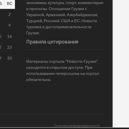
экономика, культура, спорт, комментарии
Б
ВС
и прогнозы. Отношения Грузии с
1
2
Украиной, Арменией, Азербайджаном,
Турцией, Россией, США и ЕС. Новости
8
9
туризма и достопримечательности
Грузии.
5
16
Правила цитирования
2
23
9
30
Материалы портала "Новости-Грузия"
находятся в открытом доступе. При
использовании гиперссылка на портал
обязательна.
Политика конфиденциальности