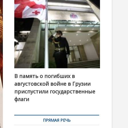
t
o
n
В память о погибших в
августовской войне в Грузии
приспустили государственные
флаги
ПРЯМАЯ РЕЧЬ