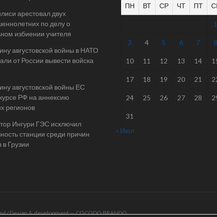
ПН
ВТ
СР
ЧТ
ПТ
С
илиси арестовал двух
еннолетних по делу о
ном избиении учителя
3
4
5
6
7
ину августовской войны в НАТО
али от России вывести войска
10
11
12
13
14
1
17
18
19
20
21
2
ину августовской войны ЕС
 курсе РФ на аннексию
24
25
26
27
28
2
их регионов
31
тор Ингури ГЭС исключил
« Июл
ность станции среди причин
 в Грузии
rved / Design & development —
COCODO BRANDO