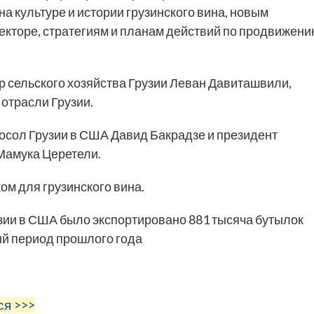
 культуре и истории грузинского вина, новым
екторе, стратегиям и планам действий по продвижен
 сельского хозяйства Грузии Леван Давиташвили,
отрасли Грузии.
осол Грузии в США Давид Бакрадзе и президент
Мамука Церетели.
м для грузинского вина.
узии в США было экспортировано 881 тысяча бутылок
ный период прошлого года
ся >>>