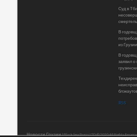
Суд в Тб
несоверш
смертель
В годовщ
потребов
из Грузии
В годовщ
заявил о
грузинск
Техдирек
неисправ
блэкаутов
RSS
Новости Грузии
| Black Sea Press LTD © 2020 All Rights Rese