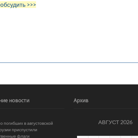
 обсудить >>>
ние новости
Архив
АВГУСТ 2026
 о погибших в августовской
Грузии приспустили
твенные флаги