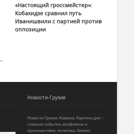
«Настоящий гроссмейстер»:
@ქართული ოცნება / Georgian Dream
Кобахидзе сравнил путь
Иванишвили с партией против
оппозиции
Новости-Грузия
Новости Грузии, Кавказа. Картина дня –
главные события, конфликты и
происшествия, политика, бизнес,