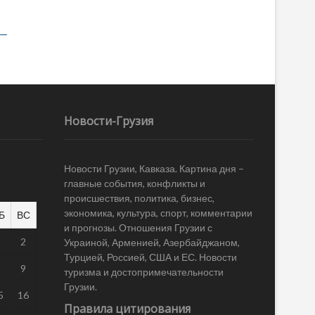
Новости-Грузия
Новости Грузии, Кавказа. Картина дня –
главные события, конфликты и
происшествия, политика, бизнес,
экономика, культура, спорт, комментарии
Б
ВС
и прогнозы. Отношения Грузии с
1
2
Украиной, Арменией, Азербайджаном,
Турцией, Россией, США и ЕС. Новости
8
9
туризма и достопримечательности
Грузии.
5
16
Правила цитирования