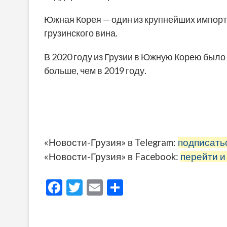
Южная Корея — один из крупнейших импорт
грузинского вина.
В 2020 году из Грузии в Южную Корею было 
больше, чем в 2019 году.
«Новости-Грузия» в Telegram:
подписать
«Новости-Грузия» в Facebook:
перейти и
F
T
E
О
ac
w
m
тп
e
itt
ai
р