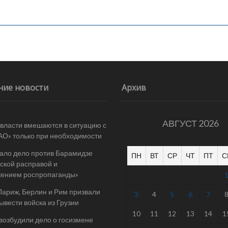
ние новости
Архив
АВГУСТ 2026
 власти вмешаются в ситуацию с
АО» только при необходимости
ало дело против Барамидзе
ПН
ВТ
СР
ЧТ
ПТ
С
ской расправой и
жением роспропаганды»
Париж, Берлин и Рим призвали
3
4
5
6
7
ывести войска из Грузии
10
11
12
13
14
1
 возбудили дело о госизмене