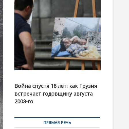
t
o
n
Фотовыставка на тему августовской войны 2008
года в Тбилиси, август 2018 года. Фото: Первый
Война спустя 18 лет: как Грузия
канал
встречает годовщину августа
2008-го
ПРЯМАЯ РЕЧЬ