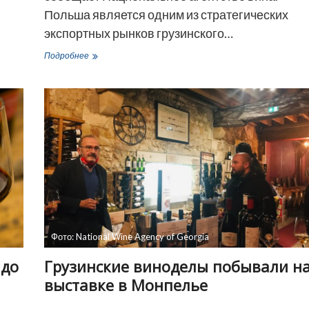
Польша является одним из стратегических
экспортных рынков грузинского…
Грузинское
Подробнее
вино
представили
на
рождественском
фестивале
в
Кракове
Фото: National Wine Agency of Georgia
 до
Грузинские виноделы побывали н
выставке в Монпелье