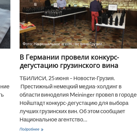
Украины
и
ЕС
пройдет
в
Батуми
Фото: Национальное агентство вина Грузии
В Германии провели конкурс-
дегустацию грузинского вина
ТБИЛИСИ, 25 июня – Новости-Грузия.
ение
Престижный немецкий медиа-холдинг в
ть
области виноделия Meininger провел в городе
Нойштадт конкурс-дегустацию для выбора
лучших грузинских вин. Об этом сообщает
Национальное агентство…
В
Подробнее
Германии