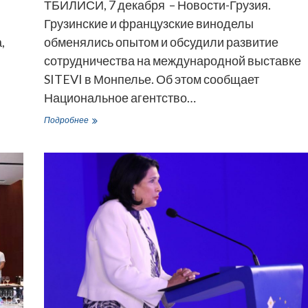
ТБИЛИСИ, 7 декабря – Новости-Грузия.
Грузинские и французские виноделы
,
обменялись опытом и обсудили развитие
сотрудничества на международной выставке
SITEVI в Монпелье. Об этом сообщает
Национальное агентство…
Грузинские
Подробнее
виноделы
побывали
на
выставке
в
Монпелье