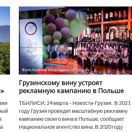
провели
конкурс-
дегустацию
грузинского
вина
Фото: National Wine Agency of Georgia
Грузинскому вину устроят
и»
рекламную кампанию в Польше
зии
ТБИЛИСИ, 24 марта – Новости-Грузия. В 2021
ный
году Грузия проведет масштабную рекламну
в
кампанию своего вина в Польше, сообщает
та
Национальное агентство вина. В 2020 году