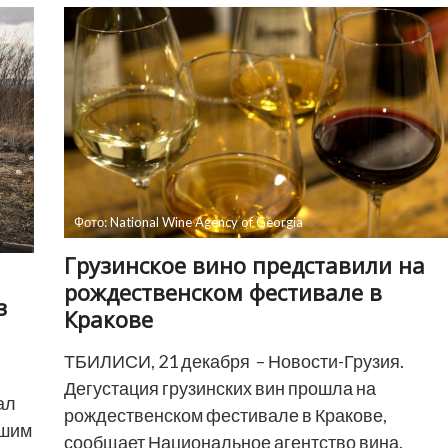
Жизнь
прекрасна
Фото: National Wine Agency of Georgia
Грузинское вино представили на
рождественском фестивале в
з
Кракове
ТБИЛИСИ, 21 декабря – Новости-Грузия.
Дегустация грузинских вин прошла на
ал
рождественском фестивале в Кракове,
йшим
сообщает Национальное агентство вина.