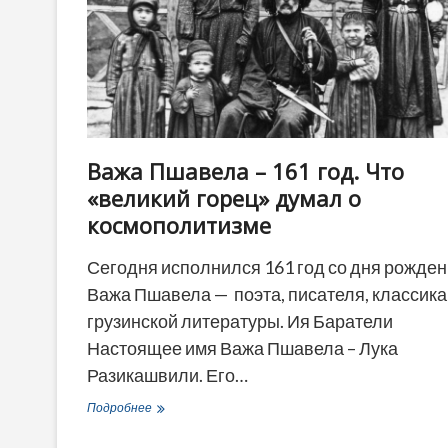
Важа Пшавела – 161 год. Что
«великий горец» думал о
космополитизме
Сегодня исполнился 161 год со дня рожде
Важа Пшавела — поэта, писателя, классика
грузинской литературы. Ия Баратели
Настоящее имя Важа Пшавела – Лука
Разикашвили. Его…
Важа
Подробнее
Пшавела
–