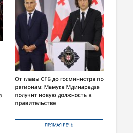
t
o
n
От главы СГБ до госминистра по
регионам: Мамука Мдинарадзе
получит новую должность в
а
правительстве
ПРЯМАЯ РЕЧЬ