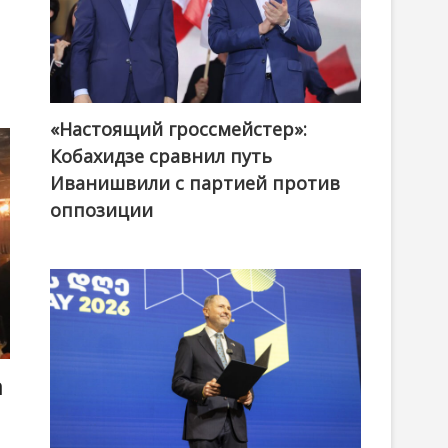
«Настоящий гроссмейстер»:
@ქართული ოცნება / Georgian Dream
Кобахидзе сравнил путь
Иванишвили с партией против
оппозиции
а