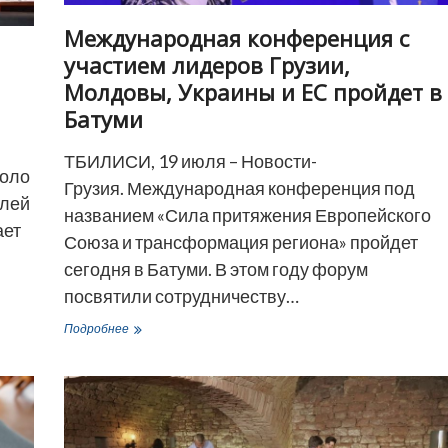
Международная конференция с
участием лидеров Грузии,
Молдовы, Украины и ЕС пройдет в
Батуми
ТБИЛИСИ, 19 июля – Новости-
коло
Грузия. Международная конференция под
елей
названием «Сила притяжения Европейского
ает
Союза и трансформация региона» пройдет
сегодня в Батуми. В этом году форум
посвятили сотрудничеству…
Международная
Подробнее
конференция
с
участием
лидеров
Грузии,
Молдовы,