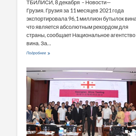
ТБИЛИСИ, 8 декабря – Новости—
Грузия. Грузия за 11 месяцев 2021 года
экспортировала 96,1 миллион бутылок вина
что является абсолютным рекордом для
страны, сообщает Национальное агентство
вина. За…
Экспорт
Подробнее
грузинского
вина
вырос
до
рекорда