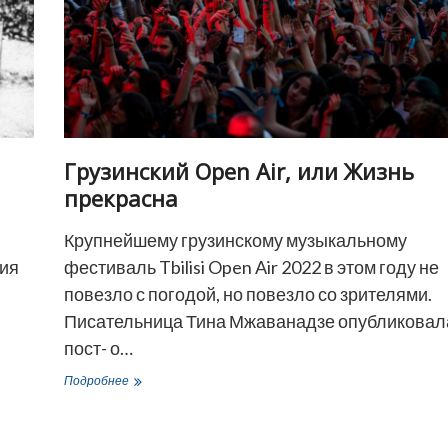
Грузинский Open Air, или Жизнь
прекрасна
Крупнейшему грузинскому музыкальному
ния
фестиваль Tbilisi Open Air 2022 в этом году не
повезло с погодой, но повезло со зрителями.
Писательница Тина Мжаванадзе опубликовал
пост- о…
Грузинский
Подробнее
Open
Air,
или