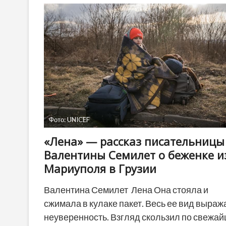
161
год.
Что
«великий
горец»
думал
о
космополитизме
Фото: UNICEF
«Лена» — рассказ писательницы
Валентины Семилет о беженке и
Мариуполя в Грузии
Валентина Семилет Лена Она стояла и
сжимала в кулаке пакет. Весь ее вид выраж
неуверенность. Взгляд скользил по свежа