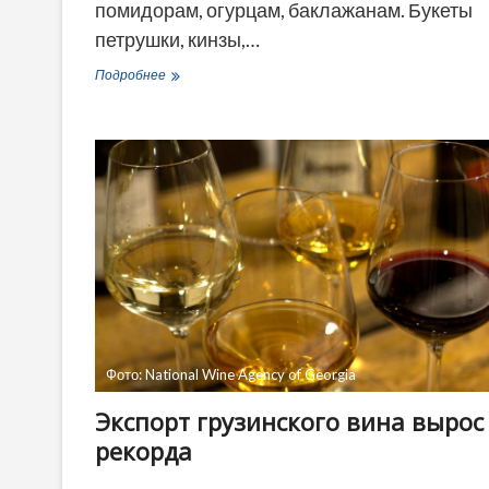
помидорам, огурцам, баклажанам. Букеты
петрушки, кинзы,…
«Лена» —
Подробнее
рассказ
писательницы
Валентины
Семилет
о
беженке
из
Мариуполя
в
Грузии
Фото: National Wine Agency of Georgia
Экспорт грузинского вина вырос
рекорда