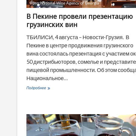
Фото: National Wine Agency of Georgia
В Пекине провели презентацию
грузинских вин
ТБИЛИСИ, 4 августа – Новости-Грузия. В
Пекине в центре продвижения грузинского
вина состоялась презентация с участием о
50 дистрибьюторов, сомелье и представит
пищевой промышленности. Об этом сообщ
Национальное…
В
Подробнее
Пекине
провели
презентацию
грузинских
вин