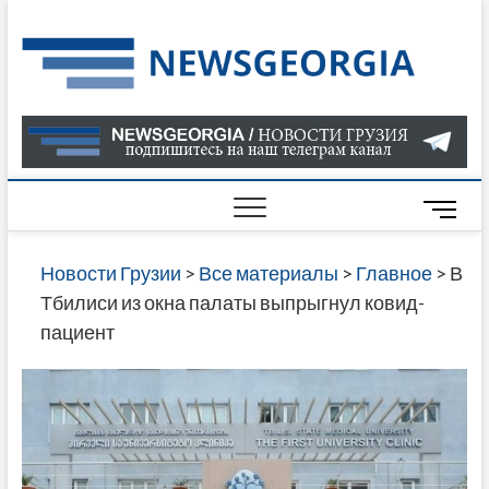
Skip
to
Нов
САМАЯ
content
АКТУАЛ
Гру
ИНФОР
О СОБ
В ГРУЗ
НОВОС
M
ГРУЗИИ
e
ОНЛАЙН
n
Новости Грузии
>
Все материалы
>
Главное
>
В
САЙТЕ 
u
Тбилиси из окна палаты выпрыгнул ковид-
НАЙДЕ
B
пациент
НОВОС
u
ПОЛИТ
t
ЭКОНО
t
КУЛЬТУ
o
СПОРТА
n
МНОГО