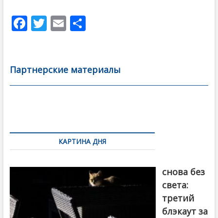
F
T
E
О
ac
w
m
тп
e
itt
ai
р
b
er
l
а
Партнерские материалы
o
в
o
и
k
ть
Навигация
по
КАРТИНА ДНЯ
записям
Грузия
снова без
света:
третий
блэкаут за