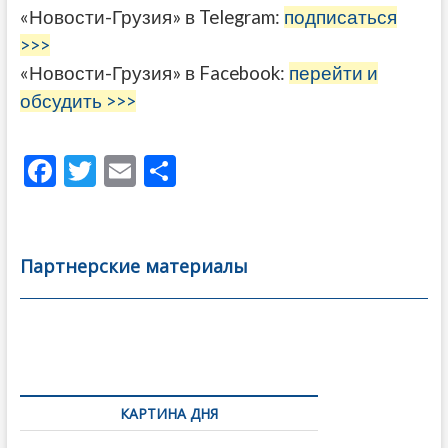
«Новости-Грузия» в Telegram:
подписаться
>>>
«Новости-Грузия» в Facebook:
перейти и
обсудить >>>
F
T
E
О
ac
w
m
тп
e
itt
ai
р
b
er
l
а
Партнерские материалы
o
в
o
и
k
ть
Навигация
по
КАРТИНА ДНЯ
записям