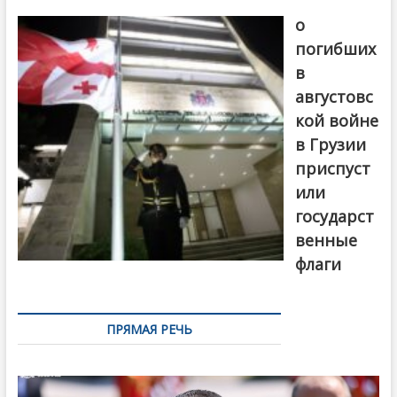
В память
о
погибших
в
августовс
кой войне
в Грузии
приспуст
или
государст
венные
флаги
ПРЯМАЯ РЕЧЬ