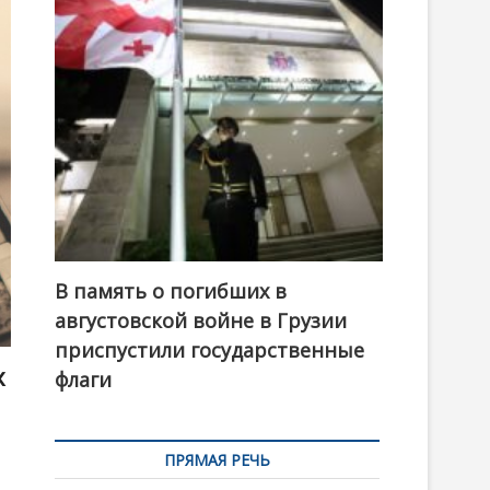
t
o
n
В память о погибших в
августовской войне в Грузии
приспустили государственные
х
флаги
ПРЯМАЯ РЕЧЬ