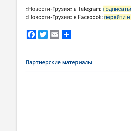
«Новости-Грузия» в Telegram:
подписать
«Новости-Грузия» в Facebook:
перейти и
F
T
E
О
ac
w
m
тп
e
itt
ai
р
b
er
l
а
Партнерские материалы
o
в
o
и
k
ть
Навигация
по
записям