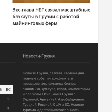
Экс-глава НБГ связал масштабные
блэкауты в Грузии с работой
майнинговых ферм
Новости-Грузия
Новости Грузии, Кавказа. Картина дня –
главные события, конфликты и
происшествия, политика, бизнес,
экономика, культура, спорт, комментарии
Б
ВС
и прогнозы. Отношения Грузии с
1
2
Украиной, Арменией, Азербайджаном,
Турцией, Россией, США и ЕС. Новости
8
9
туризма и достопримечательности