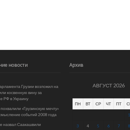
ние новости
Архив
АВГУСТ 2026
арламента Грузии возложил на
ли косвенную вину за
е РФ в Украину
ПН
ВТ
СР
ЧТ
ПТ
С
 похвалили «Грузинскую мечту»
смысление событий 2008 года
е назвал Саакашвили
3
4
5
6
7