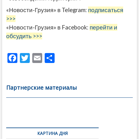
«Новости-Грузия» в Telegram:
подписаться
>>>
«Новости-Грузия» в Facebook:
перейти и
обсудить >>>
F
T
E
О
ac
w
m
тп
e
itt
ai
р
b
er
l
а
Партнерские материалы
o
в
o
и
k
ть
Навигация
по
КАРТИНА ДНЯ
записям