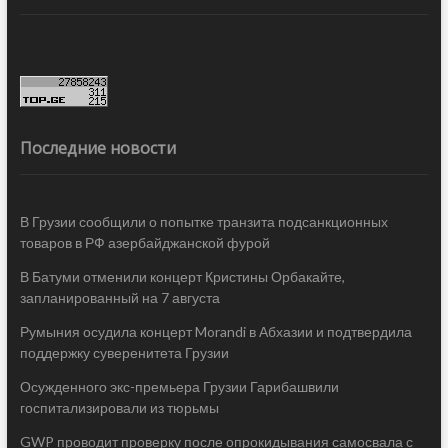
Последние новости
В Грузии сообщили о попытке транзита подсанкционных
товаров в РФ азербайджанской фурой
В Батуми отменили концерт Кристины Орбакайте,
запланированный на 7 августа
Румыния осудила концерт Morandi в Абхазии и подтвердила
поддержку суверенитета Грузии
Осужденного экс-премьера Грузии Гарибашвили
госпитализировали из тюрьмы
GWP проводит проверку после опрокидывания самосвала с