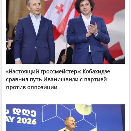
«Настоящий гроссмейстер»: Кобахидзе
@ქართული ოცნება / Georgian Dream
сравнил путь Иванишвили с партией
против оппозиции