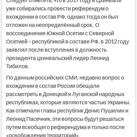
Следует отметить, что в 2017 году в Цхинвали
уже собирались провести референдум о
вхождении в состав РФ, однако тогда он был
отложен на неопределённый срок. О
воссоединение Южной Осетии с Северной
Осетией – республикой в составе РФ, в 2012 году
заявлял после вступления в должность
президента цхинвальский лидер Леонид
Тибилов.
По данным российских СМИ, недавно вопрос о
вхождении в состав России обещали
рассмотреть в Донецкой и Луганской народных
республиках, которые являются частью Украины.
Как отмечали главы республик Денис Пушилин и
Леонид Пасечник, эти вопросы будут решаться
путем всеобщего референдума и только после
«освобождения территорий».