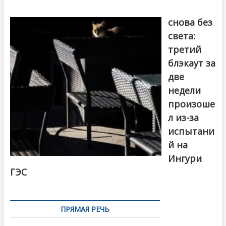
Грузия
снова без
света:
третий
блэкаут за
две
недели
произоше
л из-за
испытани
й на
Ингури
ГЭС
ПРЯМАЯ РЕЧЬ