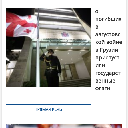
В память
о
погибших
в
августовс
кой войне
в Грузии
приспуст
или
государст
венные
флаги
ПРЯМАЯ РЕЧЬ