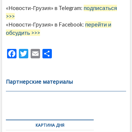
«Новости-Грузия» в Telegram:
подписаться
>>>
«Новости-Грузия» в Facebook:
перейти и
обсудить >>>
F
T
E
О
ac
w
m
тп
e
itt
ai
р
b
er
l
а
Партнерские материалы
o
в
o
и
k
ть
Навигация
по
КАРТИНА ДНЯ
записям