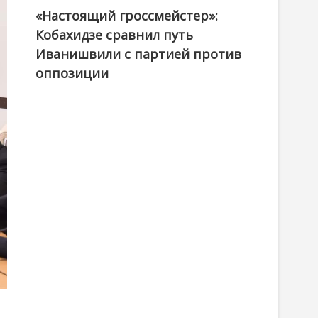
«Настоящий гроссмейстер»:
@ქართული ოცნება / Georgian Dream
Кобахидзе сравнил путь
Иванишвили с партией против
оппозиции