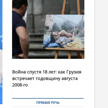
t
o
n
Фотовыставка на тему августовской войны 2008
года в Тбилиси, август 2018 года. Фото: Первый
Война спустя 18 лет: как Грузия
канал
встречает годовщину августа
2008-го
ПРЯМАЯ РЕЧЬ