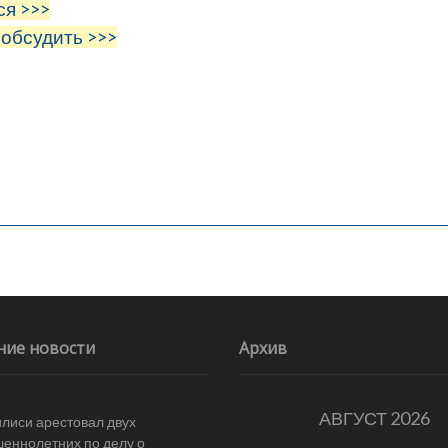
ся >>>
 обсудить >>>
ние новости
Архив
АВГУСТ 2026
илиси арестовал двух
еннолетних по делу о