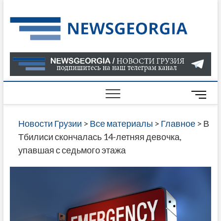
Skip
to
Нов
САМАЯ
content
АКТУАЛ
Гру
ИНФОР
О СОБ
В ГРУЗ
НОВОС
M
ГРУЗИИ
e
ОНЛАЙН
n
Новости Грузии
>
Все материалы
>
Главное
>
В
САЙТЕ 
u
Тбилиси скончалась 14-летняя девочка,
НАЙДЕ
B
упавшая с седьмого этажа
НОВОС
u
ПОЛИТ
t
ЭКОНО
t
КУЛЬТУ
o
СПОРТА
n
МНОГО