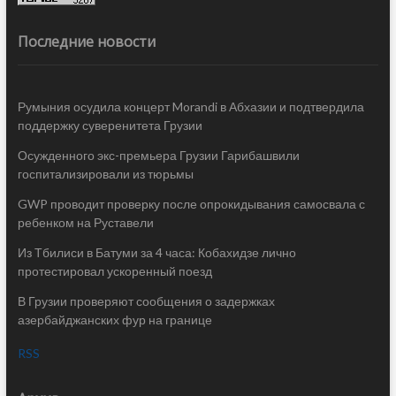
Последние новости
Румыния осудила концерт Morandi в Абхазии и подтвердила
поддержку суверенитета Грузии
Осужденного экс-премьера Грузии Гарибашвили
госпитализировали из тюрьмы
GWP проводит проверку после опрокидывания самосвала с
ребенком на Руставели
Из Тбилиси в Батуми за 4 часа: Кобахидзе лично
протестировал ускоренный поезд
В Грузии проверяют сообщения о задержках
азербайджанских фур на границе
RSS