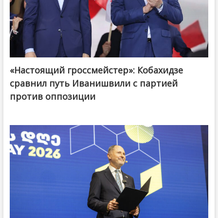
«Настоящий гроссмейстер»: Кобахидзе
@ქართული ოცნება / Georgian Dream
сравнил путь Иванишвили с партией
против оппозиции