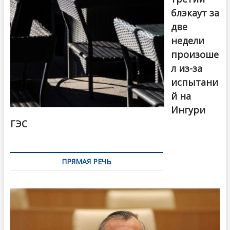
блэкаут за
две
недели
произоше
л из-за
испытани
й на
Ингури
ГЭС
ПРЯМАЯ РЕЧЬ