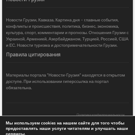
Новости Грузии, Кавказа. Картина дня – главные события,
конфликты и происшествия, политика, бизнес, экономика,
культура, спорт, комментарии и прогнозы. Отношения Грузии с
Украиной, Арменией, Азербайджаном, Турцией, Россией, США
и ЕС. Новости туризма и достопримечательности Грузии.
Правила цитирования
Материалы портала "Новости-Грузия" находятся в открытом
доступе. При использовании гиперссылка на портал
обязательна.
Политика конфиденциальности
Мы используем cookies на нашем сайте для того чтобы
Новости Грузии
| Black Sea Press LTD © 2020 All Rights Reserved /
предоставлять наши услуги читателям и улучшать наши
Design & development —
COCODO BRANDO
сервисы.