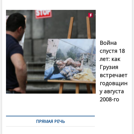
Фотовыставка
на тему
августовской
войны 2008
года в Тбилиси,
август 2018
года. Фото:
Война
Первый канал
спустя 18
лет: как
Грузия
встречает
годовщин
у августа
2008-го
ПРЯМАЯ РЕЧЬ