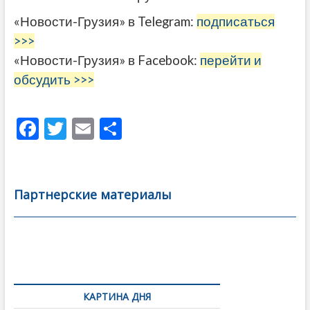
«Новости-Грузия» в Telegram:
подписаться
>>>
«Новости-Грузия» в Facebook:
перейти и
обсудить >>>
F
T
E
О
ac
w
m
тп
e
itt
ai
р
b
er
l
а
Партнерские материалы
o
в
o
и
k
ть
Навигация
по
КАРТИНА ДНЯ
записям