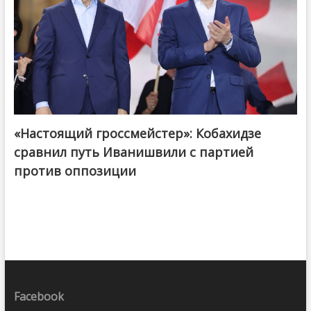
«Настоящий гроссмейстер»: Кобахидзе
@ქართული ოცნება / Georgian Dream
сравнил путь Иванишвили с партией
против оппозиции
Facebook