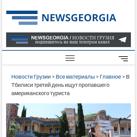
Skip
to
Нов
САМАЯ
content
АКТУАЛ
Гру
ИНФОР
О СОБ
В ГРУЗ
НОВОС
M
ГРУЗИИ
e
ОНЛАЙН
n
Новости Грузии
>
Все материалы
>
Главное
>
В
САЙТЕ 
u
Тбилиси третий день ищут пропавшего
НАЙДЕ
B
американского туриста
НОВОС
u
ПОЛИТ
t
ЭКОНО
t
КУЛЬТУ
o
СПОРТА
n
МНОГО