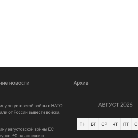
ние новости
Архив
АВГУСТ 2026
ину августовской войны в НАТО
али от России вывести войска
ПН
ВТ
СР
ЧТ
ПТ
С
ину августовской войны ЕС
 курсе РФ на аннексию