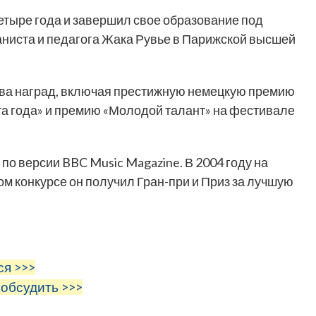
четыре года и завершил свое образование под
аниста и педагога Жака Рувье в Парижской высшей
тва наград, включая престижную немецкую премию
та года» и премию «Молодой талант» на фестивале
 по версии BBC Music Magazine. В 2004 году на
конкурсе он получил Гран-при и Приз за лучшую
ся >>>
 обсудить >>>