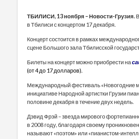
ТБИЛИСИ,
13 ноября
–
Новости-Грузия
.
В
в Тбилиси с концертом 17 декабря.
Концерт состоится в рамках международно
сцене Большого зала Тбилисской государ
Билеты на концерт можно приобрести на
са
(от 4 до 17 долларов).
Международный фестиваль «Новогодние муз
инициативе Народной артистки Грузии пиа
половине декабря в течение двух недель.
Дэвид Фрэй – звезда мирового фортепианн
в 2008 году, благодаря своему проникнове
называют «поэтом» или «пианистом-интелл