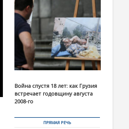
t
o
n
Фотовыставка на тему августовской войны 2008
года в Тбилиси, август 2018 года. Фото: Первый
Война спустя 18 лет: как Грузия
канал
встречает годовщину августа
2008-го
ПРЯМАЯ РЕЧЬ