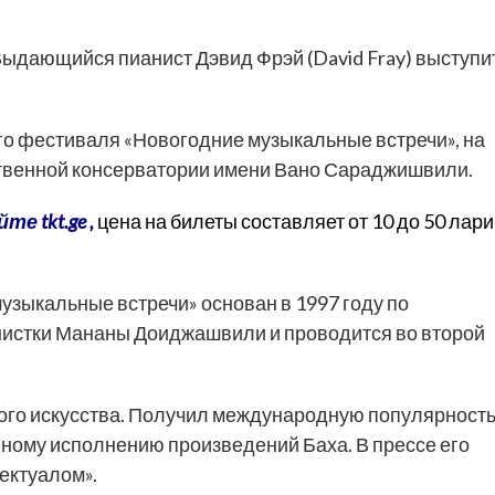
ыдающийся пианист Дэвид Фрэй (David Fray) выступи
го фестиваля «Новогодние музыкальные встречи», на
ственной консерватории имени Вано Сараджишвили.
йте tkt.ge
,
цена на билеты
составляет от 10 до 50 лари
ыкальные встречи» основан в 1997 году по
нистки Мананы Доиджашвили и проводится во второй
ого искусства. Получил международную популярност
нному исполнению произведений Баха. В прессе его
ектуалом».