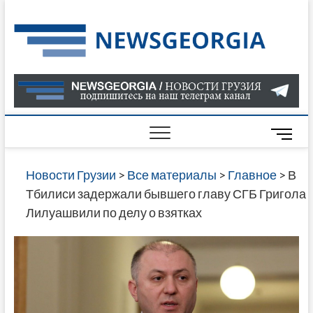
Skip
to
Нов
САМАЯ
content
АКТУАЛ
Гру
ИНФОР
О СОБ
В ГРУЗ
НОВОС
M
ГРУЗИИ
e
ОНЛАЙН
n
Новости Грузии
>
Все материалы
>
Главное
>
В
САЙТЕ 
u
Тбилиси задержали бывшего главу СГБ Григола
НАЙДЕ
B
Лилуашвили по делу о взятках
НОВОС
u
ПОЛИТ
t
ЭКОНО
t
КУЛЬТУ
o
СПОРТА
n
МНОГО