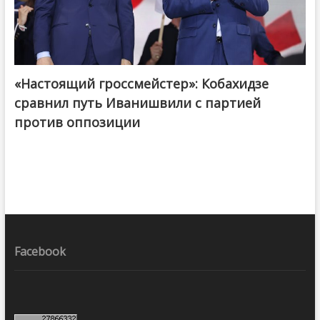
«Настоящий гроссмейстер»: Кобахидзе
@ქართული ოცნება / Georgian Dream
сравнил путь Иванишвили с партией
против оппозиции
Facebook