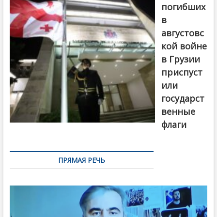
погибших
в
августовс
кой войне
в Грузии
приспуст
или
государст
венные
флаги
ПРЯМАЯ РЕЧЬ