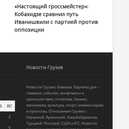
«Настоящий гроссмейстер»:
@ქართული ოცნება / Georgian Dream
Кобахидзе сравнил путь
Иванишвили с партией против
оппозиции
Новости-Грузия
Новости Грузии, Кавказа. Картина дня –
главные события, конфликты и
происшествия, политика, бизнес,
экономика, культура, спорт, комментарии
Б
ВС
и прогнозы. Отношения Грузии с
1
2
Украиной, Арменией, Азербайджаном,
Турцией, Россией, США и ЕС. Новости
8
9