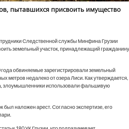
ов, пытавшихся присвоить имущество
трудники Следственной службы Минфина Грузии
воить земельный участок, принадлежащий гражданин
20 года обвиняемые зарегистрировали земельный
ых метров недалеко от озера Лиси. Как утверждается,
ца, злоумышленники использовали фальшивую
к был наложен арест. Согласно экспертизе, его
лари.
статьи 180 УК Грузии, что подразумевает