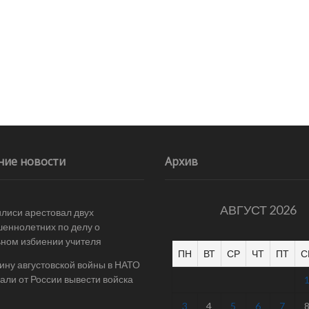
ние новости
Архив
АВГУСТ 2026
илиси арестовал двух
еннолетних по делу о
ном избиении учителя
ПН
ВТ
СР
ЧТ
ПТ
С
ину августовской войны в НАТО
али от России вывести войска
3
4
5
6
7