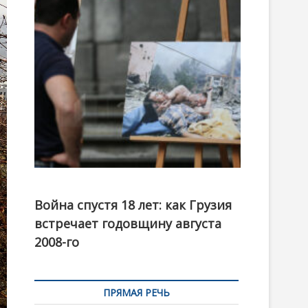
t
o
n
Фотовыставка на тему августовской войны 2008
года в Тбилиси, август 2018 года. Фото: Первый
Война спустя 18 лет: как Грузия
канал
встречает годовщину августа
2008-го
ПРЯМАЯ РЕЧЬ