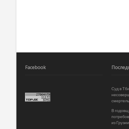
Facebook
Послед
Суд в Тб
несоверш
смертель
В годовщ
потребов
из Грузии