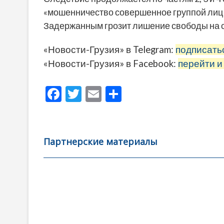
«мошенничество совершенное группой лиц 
Задержанным грозит лишение свободы на сро
«Новости-Грузия» в Telegram:
подписать
«Новости-Грузия» в Facebook:
перейти и
F
T
E
О
ac
w
m
тп
e
itt
ai
р
b
er
l
а
Партнерские материалы
o
в
o
и
k
ть
Навигация
по
записям