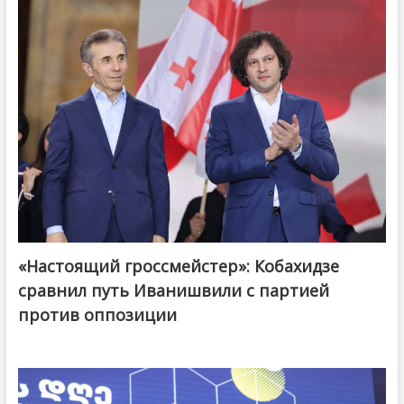
«Настоящий гроссмейстер»: Кобахидзе
@ქართული ოცნება / Georgian Dream
сравнил путь Иванишвили с партией
против оппозиции