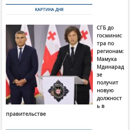
по
КАРТИНА ДНЯ
записям
От главы
СГБ до
госминис
тра по
регионам:
Мамука
Мдинарад
зе
получит
новую
должност
ь в
правительстве