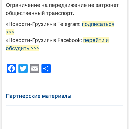
Ограничение на передвижение не затронет
общественный транспорт.
«Новости-Грузия» в Telegram:
подписаться
>>>
«Новости-Грузия» в Facebook:
перейти и
обсудить >>>
F
T
E
О
ac
w
m
тп
e
itt
ai
р
b
er
l
а
Партнерские материалы
o
в
o
и
k
ть
Навигация