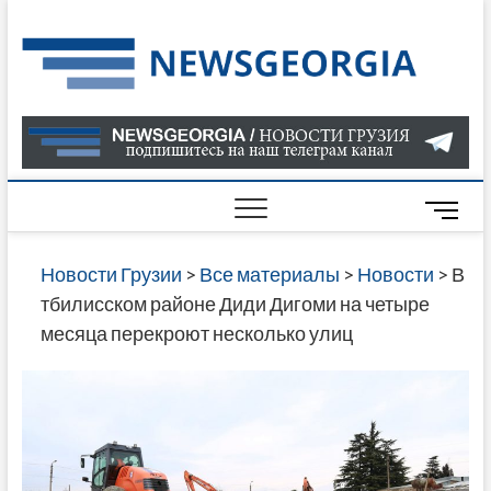
Skip
to
Нов
САМАЯ
content
АКТУАЛ
Гру
ИНФОР
О СОБ
В ГРУЗ
НОВОС
M
ГРУЗИИ
e
ОНЛАЙН
n
Новости Грузии
>
Все материалы
>
Новости
>
В
САЙТЕ 
u
тбилисском районе Диди Дигоми на четыре
НАЙДЕ
B
месяца перекроют несколько улиц
НОВОС
u
ПОЛИТ
t
ЭКОНО
t
КУЛЬТУ
o
СПОРТА
n
МНОГО