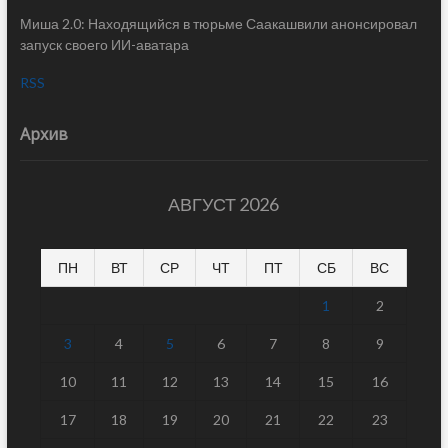
Миша 2.0: Находящийся в тюрьме Саакашвили анонсировал
запуск своего ИИ-аватара
RSS
Архив
АВГУСТ 2026
ПН
ВТ
СР
ЧТ
ПТ
СБ
ВС
1
2
3
4
5
6
7
8
9
10
11
12
13
14
15
16
17
18
19
20
21
22
23