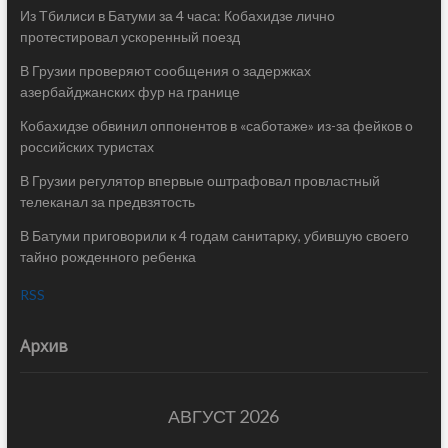
Из Тбилиси в Батуми за 4 часа: Кобахидзе лично
протестировал ускоренный поезд
В Грузии проверяют сообщения о задержках
азербайджанских фур на границе
Кобахидзе обвинил оппонентов в «саботаже» из-за фейков о
российских туристах
В Грузии регулятор впервые оштрафовал провластный
телеканал за предвзятость
В Батуми приговорили к 4 годам санитарку, убившую своего
тайно рожденного ребенка
RSS
Архив
АВГУСТ 2026