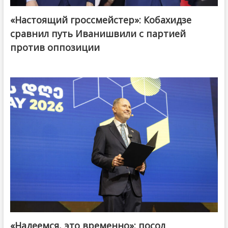
«Настоящий гроссмейстер»: Кобахидзе
@ქართული ოცნება / Georgian Dream
сравнил путь Иванишвили с партией
против оппозиции
«Надеемся, это временно»: посол