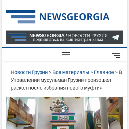
Skip
to
Нов
САМАЯ
content
АКТУАЛ
Гру
ИНФОР
О СОБ
В ГРУЗ
НОВОС
M
ГРУЗИИ
e
ОНЛАЙН
n
Новости Грузии
>
Все материалы
>
Главное
>
В
САЙТЕ 
u
Управлении мусульман Грузии произошел
НАЙДЕ
B
раскол после избрания нового муфтия
НОВОС
u
ПОЛИТ
t
ЭКОНО
t
КУЛЬТУ
o
СПОРТА
n
МНОГО