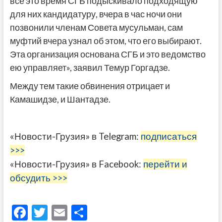
все это время СГБ подыскивало подходящую
для них кандидатуру, вчера в час ночи они
позвонили членам Совета мусульман, сам
муфтий вчера узнал об этом, что его выбирают.
Эта организация основана СГБ и это ведомство
ею управляет», заявил Темур Горгадзе.
Между тем такие обвинения отрицает и
Камашидзе, и Шантадзе.
«Новости-Грузия» в Telegram:
подписаться
>>>
«Новости-Грузия» в Facebook:
перейти и
обсудить >>>
F
T
E
О