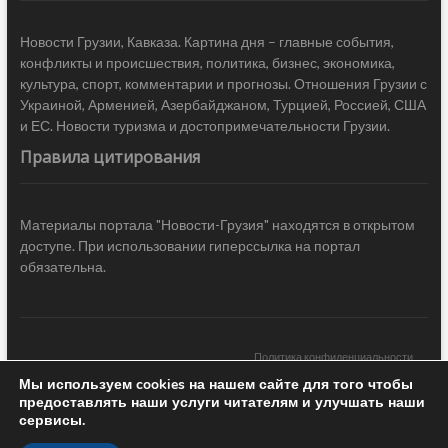
Новости Грузии, Кавказа. Картина дня – главные события,
конфликты и происшествия, политика, бизнес, экономика,
культура, спорт, комментарии и прогнозы. Отношения Грузии с
Украиной, Арменией, Азербайджаном, Турцией, Россией, США
и ЕС. Новости туризма и достопримечательности Грузии.
Правила цитирования
Материалы портала "Новости-Грузия" находятся в открытом
доступе. При использовании гиперссылка на портал
обязательна.
Политика конфиденциальности
Мы используем cookies на нашем сайте для того чтобы
Новости Грузии
| Black Sea Press LTD © 2020 All Rights Reserved /
предоставлять наши услуги читателям и улучшать наши
Design & development —
COCODO BRANDO
сервисы.