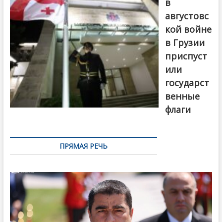
в
августовс
кой войне
в Грузии
приспуст
или
государст
венные
флаги
ПРЯМАЯ РЕЧЬ