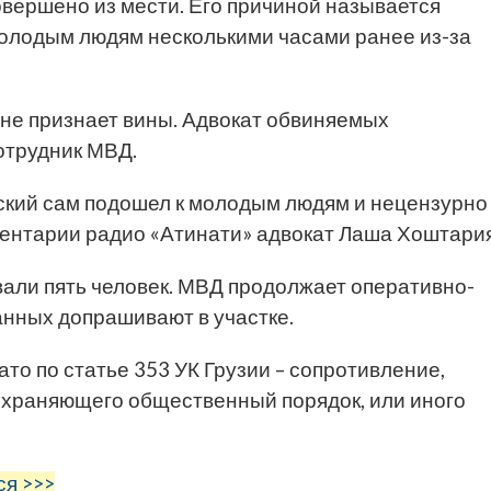
овершено из мести. Его причиной называется
молодым людям несколькими часами ранее из-за
 не признает вины. Адвокат обвиняемых
отрудник МВД.
ский сам подошел к молодым людям и нецензурно
ентарии радио «Атинати» адвокат Лаша Хоштария
вали пять человек. МВД продолжает оперативно-
нных допрашивают в участке.
то по статье 353 УК Грузии – сопротивление,
 охраняющего общественный порядок, или иного
ся >>>