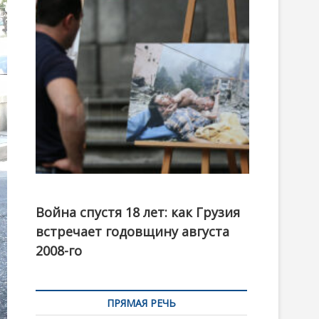
t
o
n
Фотовыставка на тему августовской войны 2008
года в Тбилиси, август 2018 года. Фото: Первый
Война спустя 18 лет: как Грузия
канал
встречает годовщину августа
2008-го
ПРЯМАЯ РЕЧЬ