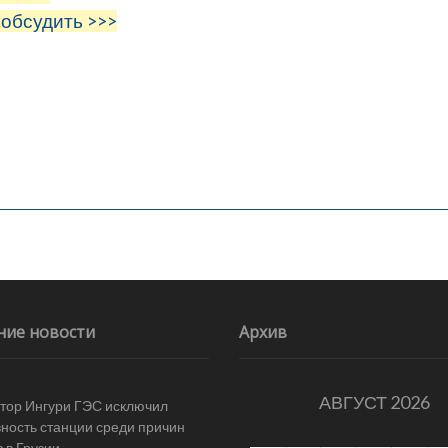
 обсудить >>>
ние новости
Архив
АВГУСТ 2026
тор Ингури ГЭС исключил
ность станции среди причин
 в Грузии