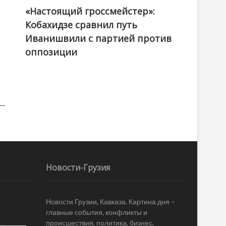
«Настоящий гроссмейстер»:
@ქართული ოცნება / Georgian Dream
Кобахидзе сравнил путь
Иванишвили с партией против
оппозиции
Новости-Грузия
Новости Грузии, Кавказа. Картина дня –
главные события, конфликты и
происшествия, политика, бизнес,