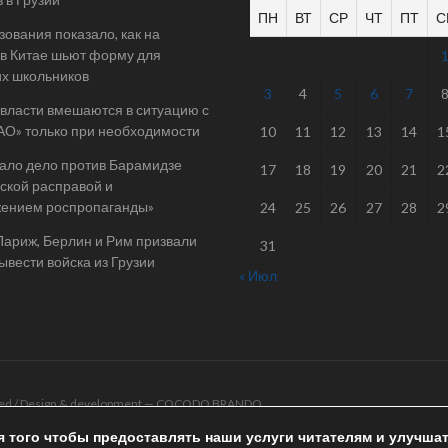
ПН
ВТ
СР
ЧТ
ПТ
С
ования показало, как на
в Китае шьют форму для
их школьников
3
4
5
6
7
 власти вмешаются в ситуацию с
АО» только при необходимости
10
11
12
13
14
1
ало дело против Барамидзе
17
18
19
20
21
2
ской расправой и
жением роспропаганды»
24
25
26
27
28
2
Париж, Берлин и Рим призвали
31
ывести войска из Грузии
« Июл
rved / Design & development —
COCODO BRANDO
я того чтобы предоставлять наши услуги читателям и улучша