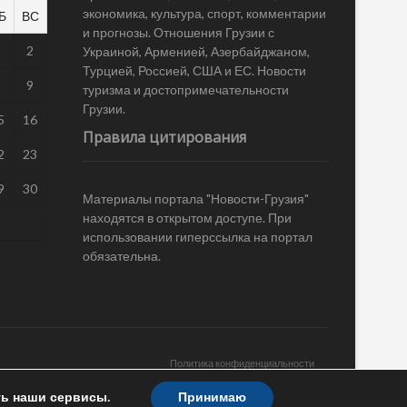
экономика, культура, спорт, комментарии
Б
ВС
и прогнозы. Отношения Грузии с
1
2
Украиной, Арменией, Азербайджаном,
Турцией, Россией, США и ЕС. Новости
8
9
туризма и достопримечательности
Грузии.
5
16
Правила цитирования
2
23
9
30
Материалы портала "Новости-Грузия"
находятся в открытом доступе. При
использовании гиперссылка на портал
обязательна.
Политика конфиденциальности
ть наши сервисы.
Принимаю