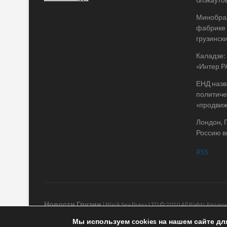
Минобраз
фабрике 
грузинск
Каладзе:
«Интер Р
ЕНД назв
политиче
«продви
Лондон, 
Россию в
RSS
Новости Грузии
| Black Sea Press LTD © 2020 All Rights Rese
Мы используем cookies на нашем сайте дл