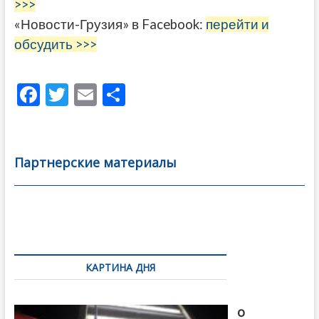
>>>
«Новости-Грузия» в Facebook:
перейти и
обсудить >>>
F
T
E
О
ac
w
m
тп
e
itt
ai
р
b
er
l
а
Партнерские материалы
o
в
o
и
k
ть
Навигация
по
КАРТИНА ДНЯ
записям
В память
о