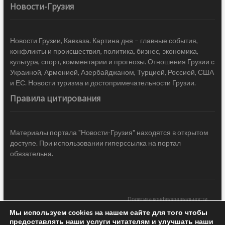
Новости-Грузия
Новости Грузии, Кавказа. Картина дня – главные события,
конфликты и происшествия, политика, бизнес, экономика,
культура, спорт, комментарии и прогнозы. Отношения Грузии с
Украиной, Арменией, Азербайджаном, Турцией, Россией, США
и ЕС. Новости туризма и достопримечательности Грузии.
Правила цитирования
Материалы портала "Новости-Грузия" находятся в открытом
доступе. При использовании гиперссылка на портал
обязательна.
Политика конфиденциальности
Мы используем cookies на нашем сайте для того чтобы
Новости Грузии
| Black Sea Press LTD © 2020 All Rights Reserved /
предоставлять наши услуги читателям и улучшать наши