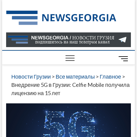
Skip
to
Нов
САМАЯ
content
АКТУАЛ
Гру
ИНФОР
О СОБ
В ГРУЗ
НОВОС
M
ГРУЗИИ
e
ОНЛАЙН
n
Новости Грузии
>
Все материалы
>
Главное
>
САЙТЕ 
u
Внедрение 5G в Грузии: Celfie Mobile получила
НАЙДЕ
B
лицензию на 15 лет
НОВОС
u
ПОЛИТ
t
ЭКОНО
t
КУЛЬТУ
o
СПОРТА
n
МНОГО