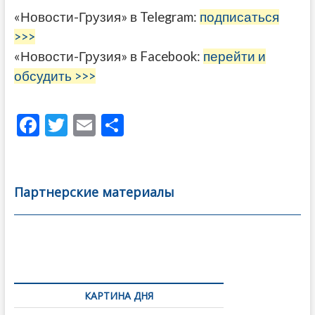
«Новости-Грузия» в Telegram:
подписаться
>>>
«Новости-Грузия» в Facebook:
перейти и
обсудить >>>
F
T
E
О
ac
w
m
тп
e
itt
ai
р
b
er
l
а
Партнерские материалы
o
в
o
и
k
ть
Навигация
по
КАРТИНА ДНЯ
записям