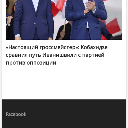
«Настоящий гроссмейстер»: Кобахидзе
@ქართული ოცნება / Georgian Dream
сравнил путь Иванишвили с партией
против оппозиции
Facebook