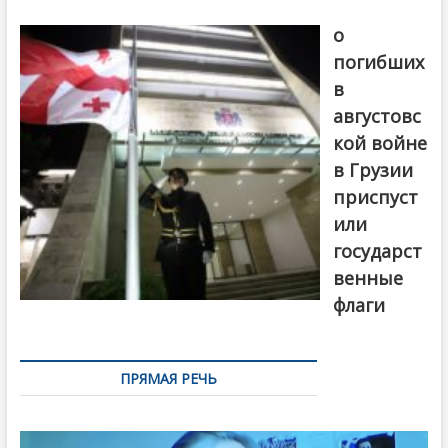
В память
о
погибших
в
августовс
кой войне
в Грузии
приспуст
или
государст
венные
флаги
ПРЯМАЯ РЕЧЬ