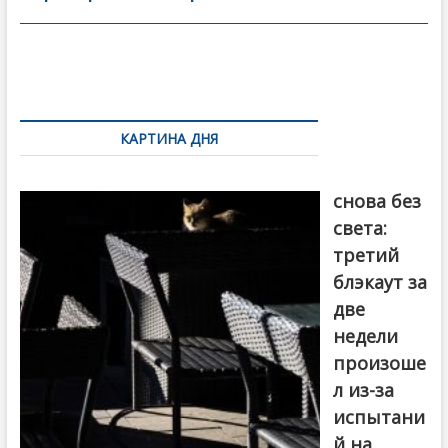
o
в
o
и
k
ть
Навигация
по
КАРТИНА ДНЯ
записям
Грузия
снова без
света:
третий
блэкаут за
две
недели
произоше
л из-за
испытани
й на