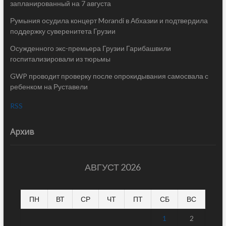
запланированный на 7 августа
Румыния осудила концерт Morandi в Абхазии и подтвердила
поддержку суверенитета Грузии
Осужденного экс-премьера Грузии Гарибашвили
госпитализировали из тюрьмы
GWP проводит проверку после опрокидывания самосвала с
ребенком на Руставели
RSS
Архив
АВГУСТ 2026
ПН
ВТ
СР
ЧТ
ПТ
СБ
ВС
1
2