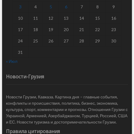
3
4
5
6
7
8
9
10
11
12
13
14
15
16
17
18
19
20
21
22
23
24
25
26
27
28
29
30
31
« Июл
Новости-Грузия
Новости Грузии, Кавказа. Картина дня – главные события,
конфликты и происшествия, политика, бизнес, экономика,
культура, спорт, комментарии и прогнозы. Отношения Грузии с
Украиной, Арменией, Азербайджаном, Турцией, Россией, США
и ЕС. Новости туризма и достопримечательности Грузии.
Правила цитирования