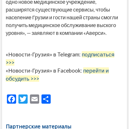
одно новое медицинское учреждение,
расширятся существующие сервисы, чтобы
население Грузии и гости нашей страны смогли
получить медицинское обслуживание выского
уровня», — заявляют в компании «Аверси».
«Новости-Грузия» в Telegram:
подписаться
>>>
«Новости-Грузия» в Facebook:
перейти и
обсудить >>>
F
T
E
О
ac
w
m
тп
e
itt
ai
р
b
er
l
а
Партнерские материалы