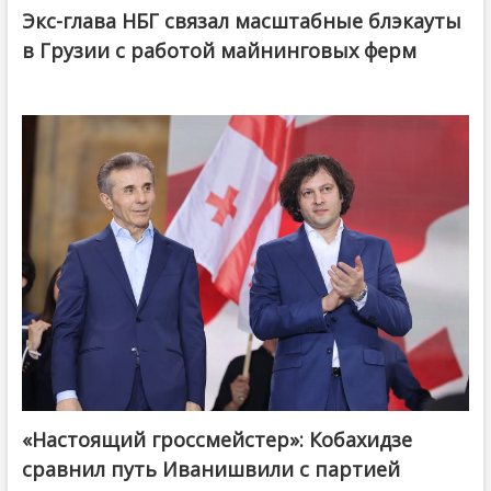
Экс-глава НБГ связал масштабные блэкауты
в Грузии с работой майнинговых ферм
«Настоящий гроссмейстер»: Кобахидзе
@ქართული ოცნება / Georgian Dream
сравнил путь Иванишвили с партией