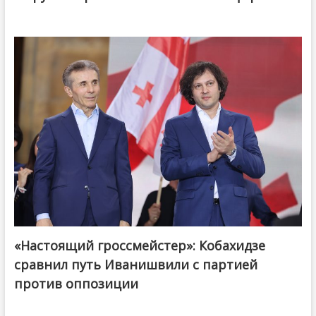
«Настоящий гроссмейстер»: Кобахидзе
@ქართული ოცნება / Georgian Dream
сравнил путь Иванишвили с партией
против оппозиции