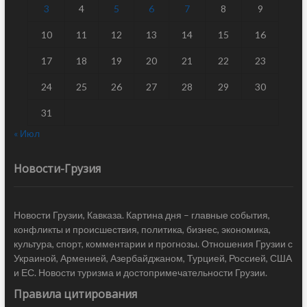
3
4
5
6
7
8
9
10
11
12
13
14
15
16
17
18
19
20
21
22
23
24
25
26
27
28
29
30
31
« Июл
Новости-Грузия
Новости Грузии, Кавказа. Картина дня – главные события,
конфликты и происшествия, политика, бизнес, экономика,
культура, спорт, комментарии и прогнозы. Отношения Грузии с
Украиной, Арменией, Азербайджаном, Турцией, Россией, США
и ЕС. Новости туризма и достопримечательности Грузии.
Правила цитирования