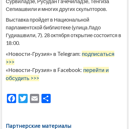
Сурвиладзе, Русудан Гачечиладзе, Тенгиза
Сепиашвили и многих других скульпторов.
Выставка пройдет в Национальной
парламентской библиотеке (улица Ладо
Гудиашвили, 7). 28 октября открытие состоится в
18:00.
«Новости-Грузия» в Telegram:
подписаться
>>>
«Новости-Грузия» в Facebook:
перейти и
обсудить >>>
F
T
E
О
ac
w
m
тп
e
itt
ai
р
b
er
l
а
Партнерские материалы