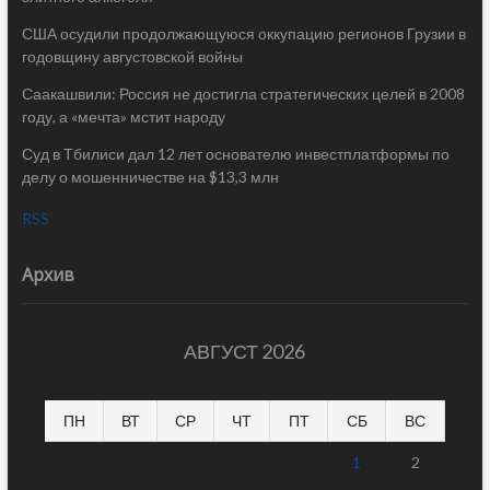
США осудили продолжающуюся оккупацию регионов Грузии в
годовщину августовской войны
Саакашвили: Россия не достигла стратегических целей в 2008
году, а «мечта» мстит народу
Суд в Тбилиси дал 12 лет основателю инвестплатформы по
делу о мошенничестве на $13,3 млн
RSS
Архив
АВГУСТ 2026
ПН
ВТ
СР
ЧТ
ПТ
СБ
ВС
1
2