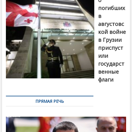
о
погибших
в
августовс
кой войне
в Грузии
приспуст
или
государст
венные
флаги
ПРЯМАЯ РЕЧЬ