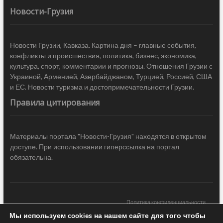
Новости-Грузия
Новости Грузии, Кавказа. Картина дня – главные события,
конфликты и происшествия, политика, бизнес, экономика,
культура, спорт, комментарии и прогнозы. Отношения Грузии с
Украиной, Арменией, Азербайджаном, Турцией, Россией, США
и ЕС. Новости туризма и достопримечательности Грузии.
Правила цитирования
Материалы портала "Новости-Грузия" находятся в открытом
доступе. При использовании гиперссылка на портал
обязательна.
Политика конфиденциальности
Мы используем cookies на нашем сайте для того чтобы
Новости Грузии
| Black Sea Press LTD © 2020 All Rights Reserved /