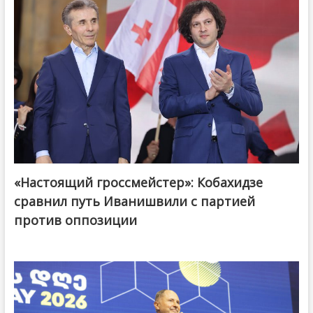
«Настоящий гроссмейстер»: Кобахидзе
@ქართული ოცნება / Georgian Dream
сравнил путь Иванишвили с партией
против оппозиции