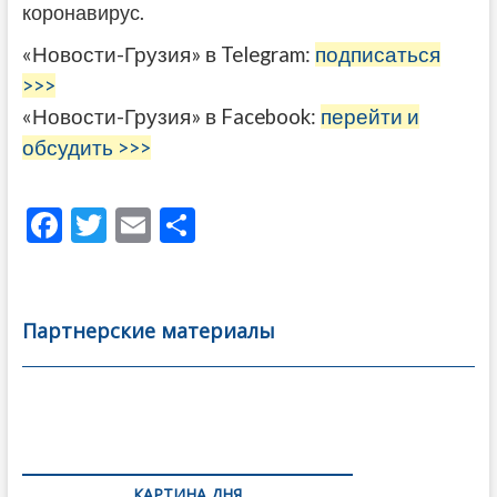
коронавирус.
«Новости-Грузия» в Telegram:
подписаться
>>>
«Новости-Грузия» в Facebook:
перейти и
обсудить >>>
F
T
E
О
ac
w
m
тп
e
itt
ai
р
b
er
l
а
Партнерские материалы
o
в
o
и
k
ть
Навигация
по
КАРТИНА ДНЯ