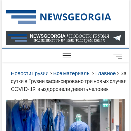
Skip
to
Нов
САМАЯ
content
АКТУАЛ
Гру
ИНФОР
О СОБ
В ГРУЗ
НОВОС
M
ГРУЗИИ
e
ОНЛАЙН
n
Новости Грузии
>
Все материалы
>
Главное
>
За
САЙТЕ 
u
сутки в Грузии зафиксировано три новых случая
НАЙДЕ
B
COVID-19, выздоровели девять человек
НОВОС
u
ПОЛИТ
t
ЭКОНО
t
КУЛЬТУ
o
СПОРТА
n
МНОГО