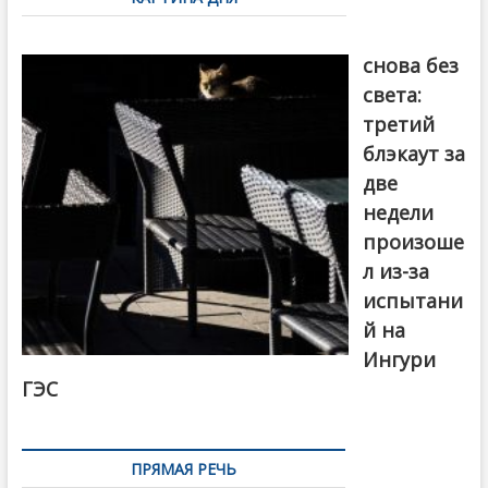
записям
Грузия
снова без
света:
третий
блэкаут за
две
недели
произоше
л из-за
испытани
й на
Ингури
ГЭС
ПРЯМАЯ РЕЧЬ