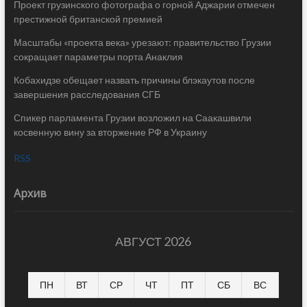
Проект грузинского фотографа о горной Аджарии отмечен
престижной британской премией
Масштабы «проекта века» урезают: правительство Грузии
сокращает параметры порта Анаклия
Кобахидзе обещает назвать причины блэкаутов после
завершения расследования СГБ
Спикер парламента Грузии возложил на Саакашвили
косвенную вину за вторжение РФ в Украину
RSS
Архив
АВГУСТ 2026
ПН
ВТ
СР
ЧТ
ПТ
СБ
ВС