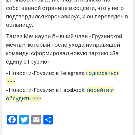
собственной странице в соцсети, что у него
подтвердился коронавирус, и он переведен в
больницу.
Тамаз Мечиаури бывший член «Грузинской
мечты», который после ухода из правящей
команды сформировал новую партию «За
единую Грузию».
«Новости-Грузия» в Telegram:
подписаться
>>>
«Новости-Грузия» в Facebook:
перейти и
обсудить >>>
F
T
E
О
ac
w
m
тп