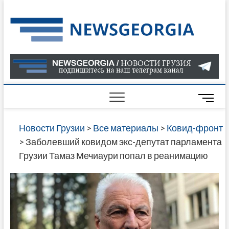
Skip
to
Нов
САМАЯ
content
АКТУАЛ
Гру
ИНФОР
О СОБ
В ГРУЗ
НОВОС
M
ГРУЗИИ
e
ОНЛАЙН
n
Новости Грузии
>
Все материалы
>
Ковид-фронт
САЙТЕ 
u
>
Заболевший ковидом экс-депутат парламента
НАЙДЕ
B
Грузии Тамаз Мечиаури попал в реанимацию
НОВОС
u
ПОЛИТ
t
ЭКОНО
t
КУЛЬТУ
o
СПОРТА
n
МНОГО