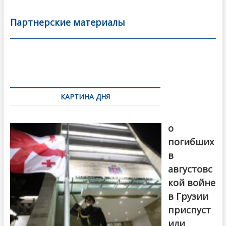
e
itt
ai
р
b
er
l
а
Партнерские материалы
o
в
o
и
k
ть
Навигация
по
КАРТИНА ДНЯ
записям
В память
о
погибших
в
августовс
кой войне
в Грузии
приспуст
или