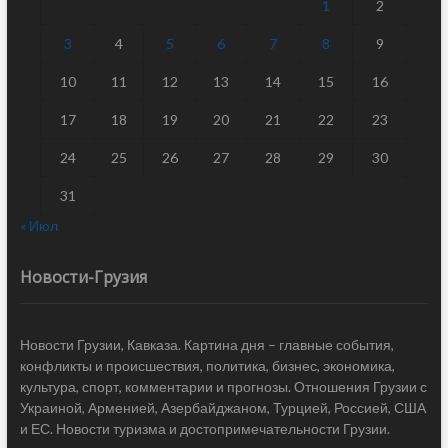
1
2
3
4
5
6
7
8
9
10
11
12
13
14
15
16
17
18
19
20
21
22
23
24
25
26
27
28
29
30
31
« Июл
Новости-Грузия
Новости Грузии, Кавказа. Картина дня – главные события,
конфликты и происшествия, политика, бизнес, экономика,
культура, спорт, комментарии и прогнозы. Отношения Грузии с
Украиной, Арменией, Азербайджаном, Турцией, Россией, США
и ЕС. Новости туризма и достопримечательности Грузии.