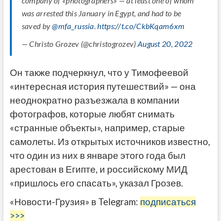
company of «photographers» — at least one of whom
was arrested this January in Egypt, and had to be
saved by
@mfa_russia
.
https://t.co/CkbKqam6xm
— Christo Grozev (@christogrozev)
August 20, 2022
Он также подчеркнул, что у Тимофеевой
«интересная история путешествий» — она
неоднократно разъезжала в компании
фотографов, которые любят снимать
«странные объекты», например, старые
самолеты. Из открытых источников известно,
что один из них в январе этого года был
арестован в Египте, и российскому МИД
«пришлось его спасать», указал Грозев.
«Новости-Грузия» в Telegram:
подписаться
>>>