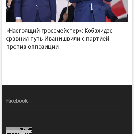
«Настоящий гроссмейстер»: Кобахидзе
@ქართული ოცნება / Georgian Dream
сравнил путь Иванишвили с партией
против оппозиции
Facebook