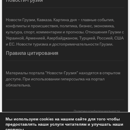
Новости Грузии, Кавказа. Картина дня – главные события,
конфликты и происшествия, политика, бизнес, экономика,
культура, спорт, комментарии и прогнозы. Отношения Грузии с
Украиной, Арменией, Азербайджаном, Турцией, Россией, США
и ЕС. Новости туризма и достопримечательности Грузии.
Правила цитирования
Материалы портала "Новости-Грузия" находятся в открытом
доступе. При использовании гиперссылка на портал
обязательна.
Политика конфиденциальности
Мы используем cookies на нашем сайте для того чтобы
Новости Грузии
| Black Sea Press LTD © 2020 All Rights Reserved /
предоставлять наши услуги читателям и улучшать наши
Design & development —
COCODO BRANDO
сервисы.