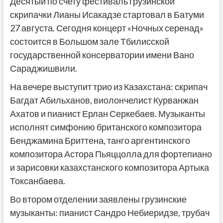
Десятый по счету фестиваль грузинской
скрипачки Лианы Исакадзе стартовал в Батуми
27 августа. Сегодня концерт «Ночных серенад»
состоится в Большом зале Тбилисской
государственной консерватории имени Вано
Сараджишвили.
На вечере выступит трио из Казахстана: скрипач
Багдат Абильханов, виолончелист Курванжан
Ахатов и пианист Ерлан Серкебаев. Музыканты
исполнят симфонию британского композитора
Бенджамина Бриттена, танго аргентинского
композитора Астора Пьяццолла для фортепиано
и зарисовки казахстанского композитора Артыка
Токсанбаева.
Во втором отделении заявлены грузинские
музыканты: пианист Сандро Небиеридзе, трубач