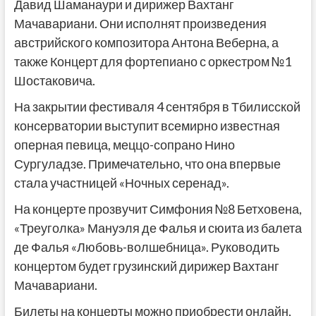
Давид Шаманаури и дирижер Вахтанг
Мачавариани. Они исполнят произведения
австрийского композитора Антона Веберна, а
также Концерт для фортепиано с оркестром №1
Шостаковича.
На закрытии фестиваля 4 сентября в Тбилисской
консерватории выступит всемирно известная
оперная певица, меццо-сопрано Нино
Сургуладзе. Примечательно, что она впервые
стала участницей «Ночных серенад».
На концерте прозвучит Симфония №8 Бетховена,
«Треуголка» Мануэля де Фалья и сюита из балета
де Фалья «Любовь-волшебница». Руководить
концертом будет грузинский дирижер Вахтанг
Мачавариани.
Билеты на концерты можно приобрести онлайн,