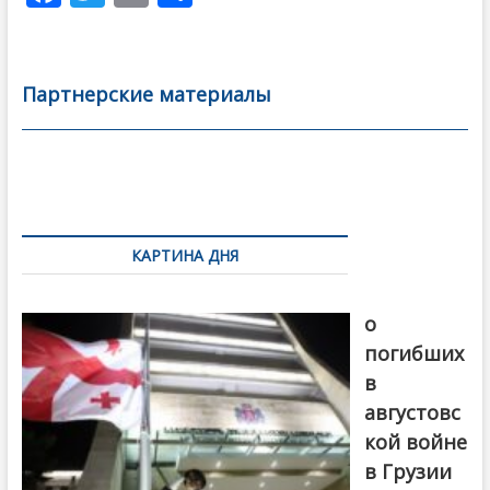
ac
w
m
тп
e
itt
ai
р
b
er
l
а
Партнерские материалы
o
в
o
и
k
ть
Навигация
по
КАРТИНА ДНЯ
записям
В память
о
погибших
в
августовс
кой войне
в Грузии