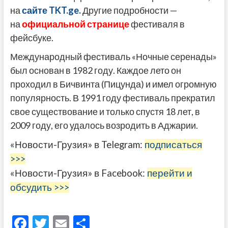
на
сайте TKT.ge.
Другие подробности —
на
официальной странице
фестиваля в
фейсбуке.
Международный фестиваль «Ночные серенады»
был основан в 1982 году. Каждое лето он
проходил в Бичвинта (Пицунда) и имел огромную
популярность. В 1991 году фестиваль прекратил
свое существование и только спустя 18 лет, в
2009 году, его удалось возродить в Аджарии.
«Новости-Грузия» в Telegram:
подписаться
>>>
«Новости-Грузия» в Facebook:
перейти и
обсудить >>>
F
T
E
О