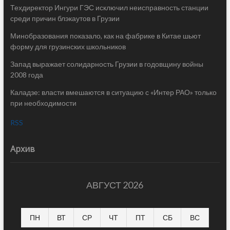
Техдиректор Ингури ГЭС исключил неисправность станции
среди причин блэкаутов в Грузии
Минобразования показало, как на фабрике в Китае шьют
форму для грузинских школьников
Запад выражает солидарность Грузии в годовщину войны
2008 года
Каладзе: власти вмешаются в ситуацию с «Интер РАО» только
при необходимости
RSS
Архив
АВГУСТ 2026
ПН
ВТ
СР
ЧТ
ПТ
СБ
ВС