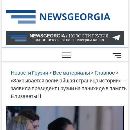
Skip
to
Нов
САМАЯ
content
АКТУАЛ
Гру
ИНФОР
О СОБ
В ГРУЗ
НОВОС
M
ГРУЗИИ
e
ОНЛАЙН
n
Новости Грузии
>
Все материалы
>
Главное
>
САЙТЕ 
u
«Закрывается величайшая страница истории» —
НАЙДЕ
B
заявила президент Грузии на панихиде в память
НОВОС
u
Елизаветы II
ПОЛИТ
t
ЭКОНО
t
КУЛЬТУ
o
СПОРТА
n
МНОГО