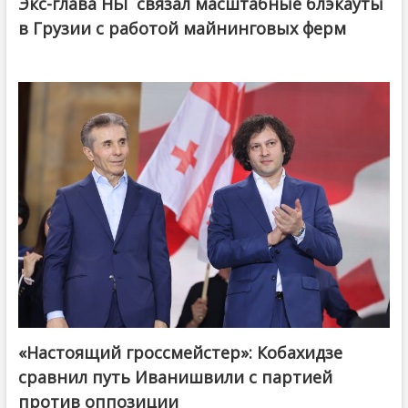
Экс-глава НБГ связал масштабные блэкауты
в Грузии с работой майнинговых ферм
«Настоящий гроссмейстер»: Кобахидзе
@ქართული ოცნება / Georgian Dream
сравнил путь Иванишвили с партией
против оппозиции