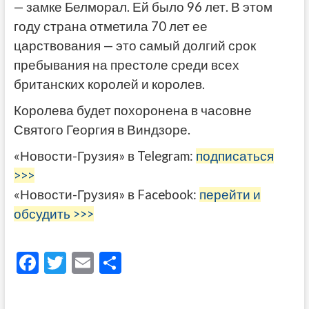
— замке Белморал. Ей было 96 лет. В этом
году страна отметила 70 лет ее
царствования — это самый долгий срок
пребывания на престоле среди всех
британских королей и королев.
Королева будет похоронена в часовне
Святого Георгия в Виндзоре.
«Новости-Грузия» в Telegram:
подписаться
>>>
«Новости-Грузия» в Facebook:
перейти и
обсудить >>>
F
T
E
О
ac
w
m
тп
e
itt
ai
р