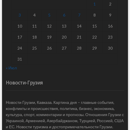
1
2
3
4
5
6
7
8
9
10
11
12
13
14
15
16
17
18
19
20
21
22
23
24
25
26
27
28
29
30
31
« Июл
Новости-Грузия
Новости Грузии, Кавказа. Картина дня – главные события,
конфликты и происшествия, политика, бизнес, экономика,
культура, спорт, комментарии и прогнозы. Отношения Грузии с
Украиной, Арменией, Азербайджаном, Турцией, Россией, США
и ЕС. Новости туризма и достопримечательности Грузии.