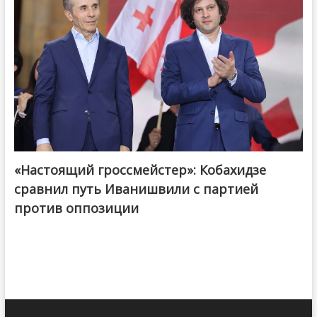
«Настоящий гроссмейстер»: Кобахидзе
@ქართული ოცნება / Georgian Dream
сравнил путь Иванишвили с партией
против оппозиции