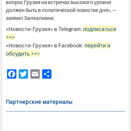
вопрос Грузии на встречах высокого уровня
должен быть в политической повестке дня», —
заявил Залкалиани.
«Новости-Грузия» в Telegram:
подписаться
>>>
«Новости-Грузия» в Facebook:
перейти и
обсудить >>>
F
T
E
О
ac
w
m
тп
e
itt
ai
р
b
er
l
а
Партнерские материалы
o
в
o
и
k
ть
Навигация