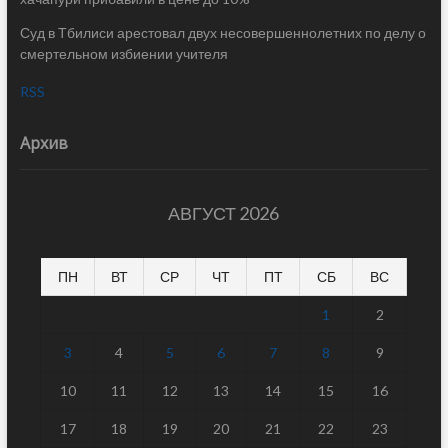
Суд в Тбилиси арестовал двух несовершеннолетних по делу о
смертельном избиении учителя
RSS
Архив
АВГУСТ 2026
ПН
ВТ
СР
ЧТ
ПТ
СБ
ВС
1
2
3
4
5
6
7
8
9
10
11
12
13
14
15
16
17
18
19
20
21
22
23