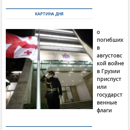
по
КАРТИНА ДНЯ
записям
В память
о
погибших
в
августовс
кой войне
в Грузии
приспуст
или
государст
венные
флаги