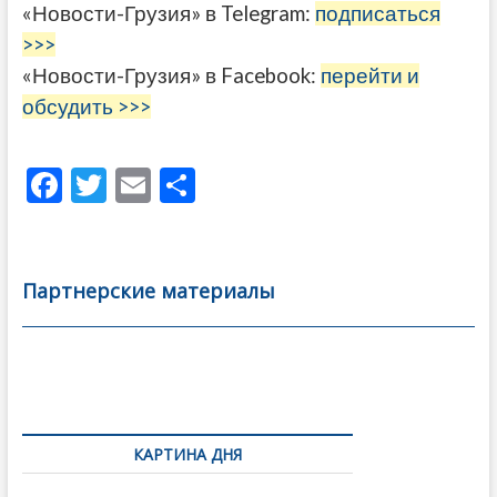
«Новости-Грузия» в Telegram:
подписаться
>>>
«Новости-Грузия» в Facebook:
перейти и
обсудить >>>
F
T
E
О
ac
w
m
тп
e
itt
ai
р
b
er
l
а
Партнерские материалы
o
в
o
и
k
ть
Навигация
по
КАРТИНА ДНЯ
записям
В память