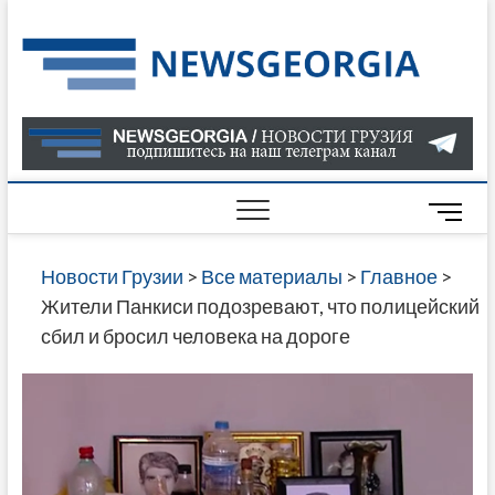
Skip
to
Нов
САМАЯ
content
АКТУАЛ
Гру
ИНФОР
О СОБ
В ГРУЗ
НОВОС
M
ГРУЗИИ
e
ОНЛАЙН
n
Новости Грузии
>
Все материалы
>
Главное
>
САЙТЕ 
u
Жители Панкиси подозревают, что полицейский
НАЙДЕ
B
сбил и бросил человека на дороге
НОВОС
u
ПОЛИТ
t
ЭКОНО
t
КУЛЬТУ
o
СПОРТА
n
МНОГО