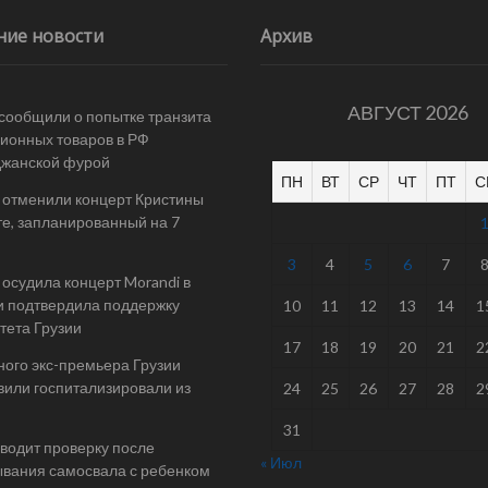
ние новости
Архив
АВГУСТ 2026
 сообщили о попытке транзита
ионных товаров в РФ
джанской фурой
ПН
ВТ
СР
ЧТ
ПТ
С
 отменили концерт Кристины
е, запланированный на 7
3
4
5
6
7
осудила концерт Morandi в
и подтвердила поддержку
10
11
12
13
14
1
тета Грузии
17
18
19
20
21
2
ого экс-премьера Грузии
или госпитализировали из
24
25
26
27
28
2
31
одит проверку после
« Июл
вания самосвала с ребенком