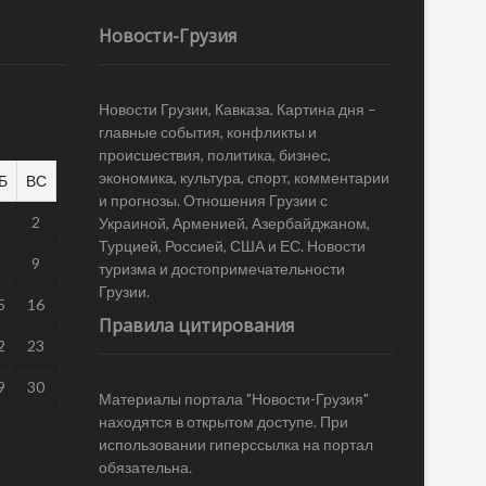
Новости-Грузия
Новости Грузии, Кавказа. Картина дня –
главные события, конфликты и
происшествия, политика, бизнес,
экономика, культура, спорт, комментарии
Б
ВС
и прогнозы. Отношения Грузии с
1
2
Украиной, Арменией, Азербайджаном,
Турцией, Россией, США и ЕС. Новости
8
9
туризма и достопримечательности
Грузии.
5
16
Правила цитирования
2
23
9
30
Материалы портала "Новости-Грузия"
находятся в открытом доступе. При
использовании гиперссылка на портал
обязательна.