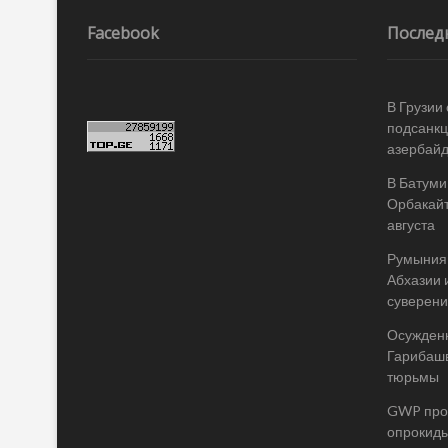
по
записям
Facebook
Послед
В Грузии
подсанкц
азербай
В Батуми
Орбакайт
августа
Румыния 
Абхазии 
суверени
Осужденн
Гарибашв
тюрьмы
GWP пров
опрокиды