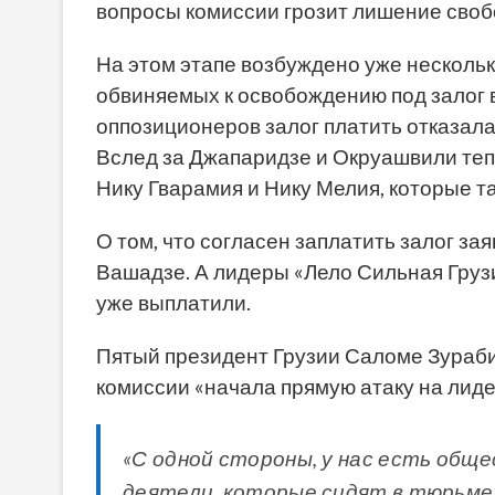
вопросы комиссии грозит лишение своб
На этом этапе возбуждено уже нескольк
обвиняемых к освобождению под залог в
оппозиционеров залог платить отказала
Вслед за Джапаридзе и Окруашвили теп
Нику Гварамия и Нику Мелия, которые та
О том, что согласен заплатить залог з
Вашадзе. А лидеры «Лело Сильная Груз
уже выплатили.
Пятый президент Грузии Саломе Зураби
комиссии «начала прямую атаку на лид
«С одной стороны, у нас есть об
деятели, которые сидят в тюрьме 