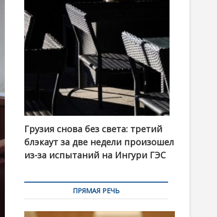
t
o
n
Грузия снова без света: третий
блэкаут за две недели произошел
из-за испытаний на Ингури ГЭС
ПРЯМАЯ РЕЧЬ