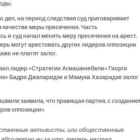
оды.
о дел, на период следствия суд приговаривает
 качестве меры пресечения. Часть
сь и суд начал менять меру пресечения на арест.
ерь могут арестовать других лидеров оппозиции
кже не платят залог.
аявил лидер «Стратегии Агмашенебели» Гиорги
ия» Бадри Джапаридзе и Мамука Хазарадзе залог
швили заявила, что правящая партия, с создание
еров оппозиции».
щественные активисты, или общественные
абсолютно ни за что, теперь настал