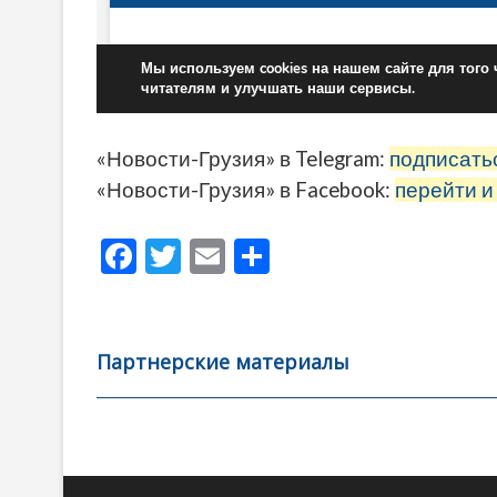
«Новости-Грузия» в Telegram:
подписать
«Новости-Грузия» в Facebook:
перейти и
F
T
E
О
ac
w
m
тп
e
itt
ai
р
b
er
l
а
Партнерские материалы
o
в
o
и
k
ть
Навигация