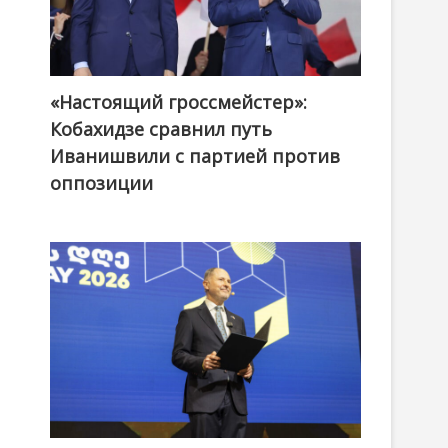
«Настоящий гроссмейстер»:
@ქართული ოცნება / Georgian Dream
Кобахидзе сравнил путь
Иванишвили с партией против
оппозиции