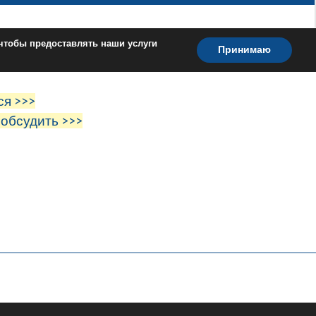
ся >>>
 обсудить >>>