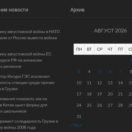
ние новости
Архив
АВГУСТ 2026
ину августовской войны в НАТО
али от России вывести войска
ПН
ВТ
СР
ЧТ
ПТ
С
ину августовской войны ЕС
 курсе РФ на аннексию
их регионов
3
4
5
6
7
тор Ингури ГЭС исключил
ность станции среди причин
10
11
12
13
14
1
 в Грузии
17
18
19
20
21
2
ования показало, как на
в Китае шьют форму для
24
25
26
27
28
2
их школьников
31
ражает солидарность Грузии в
« Июл
у войны 2008 года