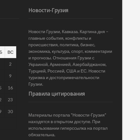
Новости-Грузия
Новости Грузии, Кавказа. Картина дня –
главные события, конфликты и
происшествия, политика, бизнес,
экономика, культура, спорт, комментарии
Б
ВС
и прогнозы. Отношения Грузии с
1
2
Украиной, Арменией, Азербайджаном,
Турцией, Россией, США и ЕС. Новости
8
9
туризма и достопримечательности
Грузии.
5
16
Правила цитирования
2
23
9
30
Материалы портала "Новости-Грузия"
находятся в открытом доступе. При
использовании гиперссылка на портал
обязательна.