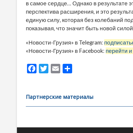
в самое сердце… Однако в результате э
перспектива расширения, и это результ
единую силу, которая без колебаний п
показывая, что значит быть новой сило
«Новости-Грузия» в Telegram:
подписать
«Новости-Грузия» в Facebook:
перейти и
F
T
E
О
ac
w
m
тп
e
itt
ai
р
b
er
l
а
Партнерские материалы
o
в
o
и
k
ть
Навигация