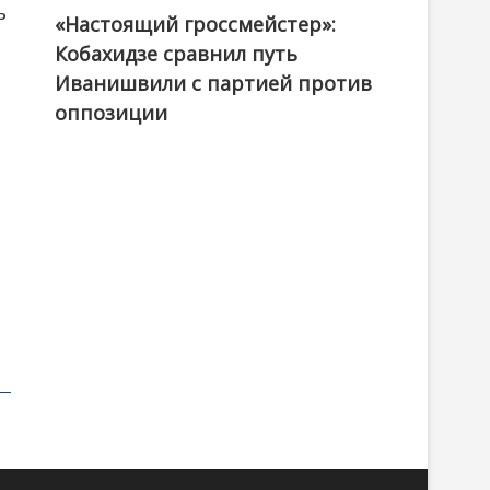
ь
«Настоящий гроссмейстер»:
@ქართული ოცნება / Georgian Dream
Кобахидзе сравнил путь
Иванишвили с партией против
оппозиции