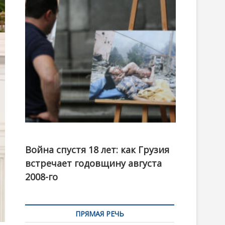
t
o
n
Фотовыставка на тему августовской войны 2008
года в Тбилиси, август 2018 года. Фото: Первый
Война спустя 18 лет: как Грузия
канал
встречает годовщину августа
2008-го
ПРЯМАЯ РЕЧЬ