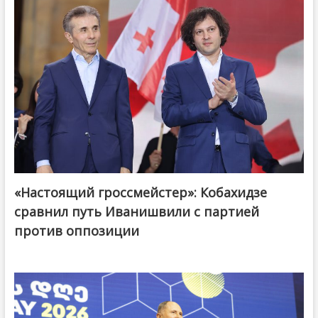
«Настоящий гроссмейстер»: Кобахидзе
@ქართული ოცნება / Georgian Dream
сравнил путь Иванишвили с партией
против оппозиции