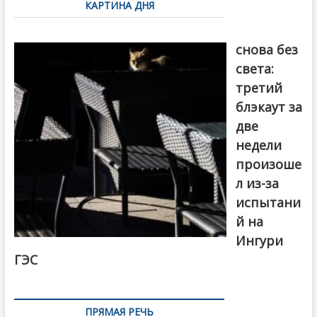
КАРТИНА ДНЯ
записям
Грузия
снова без
света:
третий
блэкаут за
две
недели
произоше
л из-за
испытани
й на
Ингури
ГЭС
ПРЯМАЯ РЕЧЬ