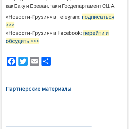
как Баку и Ереван, так и Госдепартамент США.
«Новости-Грузия» в Telegram:
подписаться
>>>
«Новости-Грузия» в Facebook:
перейти и
обсудить >>>
F
T
E
О
ac
w
m
тп
e
itt
ai
р
b
er
l
а
Партнерские материалы
o
в
o
и
k
ть
Навигация
по