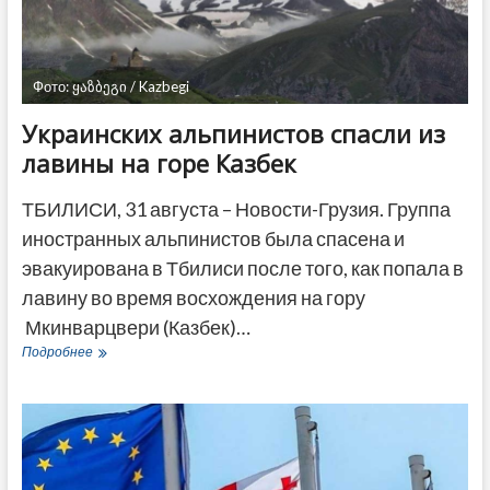
ДРУГОЕ
Фото: ყაზბეგი / Kazbegi
Украинских альпинистов спасли из
лавины на горе Казбек
ТБИЛИСИ, 31 августа – Новости-Грузия. Группа
иностранных альпинистов была спасена и
эвакуирована в Тбилиси после того, как попала в
лавину во время восхождения на гору
Мкинварцвери (Казбек)…
Украинских
Подробнее
альпинистов
спасли
из
лавины
на
горе
Казбек