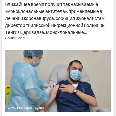
ближайшее время получит так называемые
«моноклональные антитела», применяемые в
лечении коронавируса, сообщил журналистам
директор тбилисской инфекционной больницы
Тенгиз Церцвадзе. Моноклональные…
Церцвадзе:
Подробнее
Грузия
получит
препарат
для
лечения
коронавируса
Фото: Минздрав Грузии