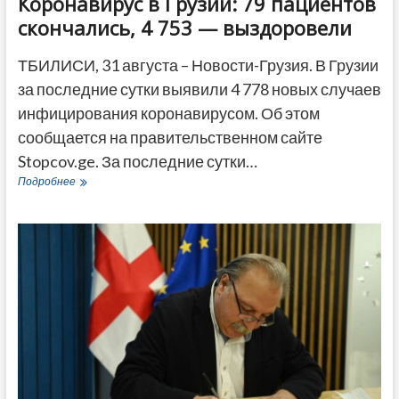
Коронавирус в Грузии: 79 пациентов
скончались, 4 753 — выздоровели
ТБИЛИСИ, 31 августа – Новости-Грузия. В Грузии
за последние сутки выявили 4 778 новых случаев
инфицирования коронавирусом. Об этом
сообщается на правительственном сайте
Stopcov.ge. За последние сутки…
Коронавирус
Подробнее
в
Грузии:
79
пациентов
скончались,
4 753
—
выздоровели