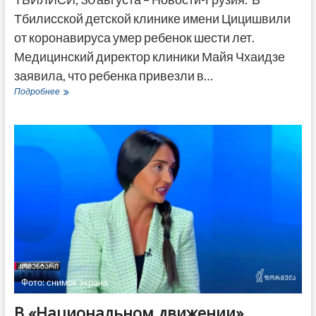
Тбилисской детской клинике имени Цицишвили
от коронавируса умер ребенок шести лет.
Медицинский директор клиники Майя Чхаидзе
заявила, что ребенка привезли в…
В
Подробнее
Тбилисской
клинике
от
коронавируса
умер
ребенок
шести
лет
Фото: снимок экрана
В «Национальном движении»