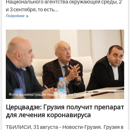
Национального агентства окружающей среды, 2
и 3 сентября, то есть…
Синоптики
Подробнее
прогнозируют
резкое
ухудшение
погоды
в
Грузии
Фото: администрация правительства Грузии
Церцвадзе: Грузия получит препарат
для лечения коронавируса
ТБИЛИСИ, 31 августа – Новости-Грузия. Грузия в