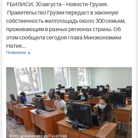
ТБИЛИСИ, 30 августа – Новости-Грузия.
Правительство Грузии передаст в законную
собственность жилплощадь около 300 семьям,
проживающим в разных регионах страны. Об
этом сообщила сегодня глава Минэкономики
Натия…
В
Подробнее
Грузии
место
фактического
проживания
узаконят
для
300
семей
Фото: @www.naec.ge/Facebook