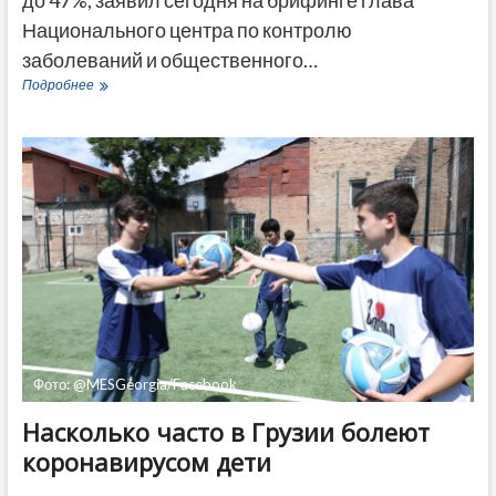
до 47%, заявил сегодня на брифинге глава
Национального центра по контролю
заболеваний и общественного…
Эпидемиологи
Подробнее
недовольны
тем,
как
в
Грузии
соблюдают
масочный
режим
Фото: @MESGeorgia/Facebook
Насколько часто в Грузии болеют
коронавирусом дети