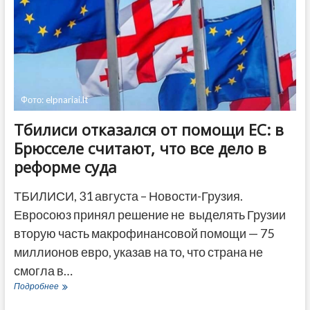
Фото: elpnariai.lt
Тбилиси отказался от помощи ЕС: в
Брюсселе считают, что все дело в
реформе суда
ТБИЛИСИ, 31 августа – Новости-Грузия.
Евросоюз принял решение не выделять Грузии
вторую часть макрофинансовой помощи — 75
миллионов евро, указав на то, что страна не
смогла в…
Тбилиси
Подробнее
отказался