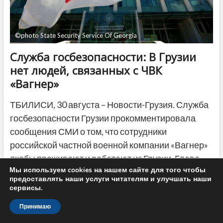
©photo State Security Service Of Georgia
Служба госбезопасности: В Грузии
нет людей, связанных с ЧВК
«Вагнер»
ТБИЛИСИ, 30 августа – Новости-Грузия. Служба
госбезопасности Грузии прокомментировала
сообщения СМИ о том, что сотрудники
российской частной военной компании «Вагнер»
якобы проживают и работают из Грузии. Глава…
Служба
Мы используем cookies на нашем сайте для того чтобы
Подробнее
госбезопасности:
предоставлять наши услуги читателям и улучшать наши
В
сервисы.
Грузии
нет
Принимаю
людей,
связанных