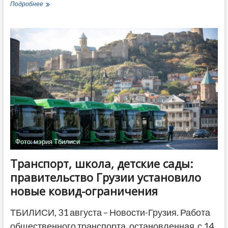
Министр
Подробнее
объяснил,
какие
школы
Грузии
вернутся
к
очному
обучению
после
4
октября
Фото: мэрия Тбилиси
Транспорт, школа, детские сады:
правительство Грузии установило
новые ковид-ограничения
ТБИЛИСИ, 31 августа – Новости-Грузия. Работа
общественного транспорта, остановленная с 14