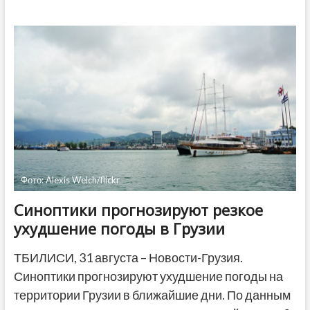
в
трех
городах
Грузии
откроют
передвижные
пункты
вакцинации
в
автобусах
Фото: Alexis Welch/flickr
Синоптики прогнозируют резкое
ухудшение погоды в Грузии
ТБИЛИСИ, 31 августа – Новости-Грузия.
Синоптики прогнозируют ухудшение погоды на
территории Грузии в ближайшие дни. По данным