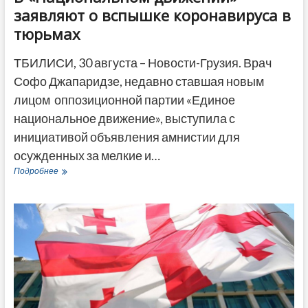
заявляют о вспышке коронавируса в
тюрьмах
ТБИЛИСИ, 30 августа – Новости-Грузия. Врач
Софо Джапаридзе, недавно ставшая новым
лицом оппозиционной партии «Единое
национальное движение», выступила с
инициативой объявления амнистии для
осужденных за мелкие и…
В
Подробнее
«Национальном
движении»
заявляют
о
вспышке
коронавируса
в
тюрьмах