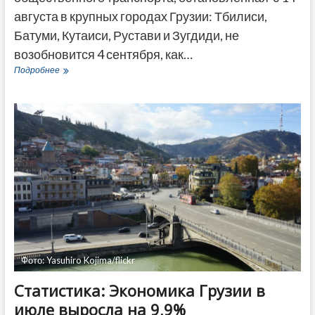
августа в крупных городах Грузии: Тбилиси,
Батуми, Кутаиси, Рустави и Зугдиди, не
возобновится 4 сентября, как…
Транспорт,
Подробнее
школа,
детские
сады:
правительство
Грузии
установило
новые
ковид-
ограничения
Фото: Yasuhiro Kojima/flickr
Статистика: Экономика Грузии в
июле выросла на 9,9%