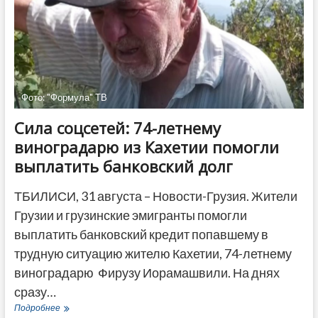
боксов»
Фото: "Формула" ТВ
Сила соцсетей: 74-летнему
виноградарю из Кахетии помогли
выплатить банковский долг
ТБИЛИСИ, 31 августа – Новости-Грузия. Жители
Грузии и грузинские эмигранты помогли
выплатить банковский кредит попавшему в
трудную ситуацию жителю Кахетии, 74-летнему
виноградарю Фирузу Иорамашвили. На днях
сразу…
Сила
Подробнее