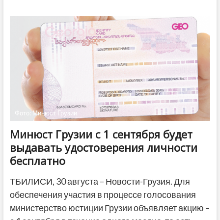
соцсетей:
74-
летнему
виноградарю
из
Кахетии
помогли
выплатить
банковский
долг
Фото: Минюст Грузии
Минюст Грузии с 1 сентября будет
выдавать удостоверения личности
бесплатно
ТБИЛИСИ, 30 августа – Новости-Грузия. Для
обеспечения участия в процессе голосования
министерство юстиции Грузии объявляет акцию –