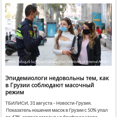
от
помощи
ЕС:
в
Брюсселе
считают,
что
все
дело
в
реформе
суда
Фото: შინაგან საქმეთა სამინისტრო / Ministry of Internal Affairs
of Georgia via Facebook
Эпидемиологи недовольны тем, как
в Грузии соблюдают масочный
режим
ТБИЛИСИ, 31 августа – Новости-Грузия.
Показатель ношения масок в Грузии с 50% упал