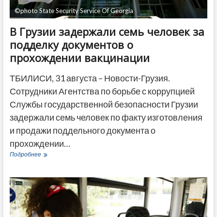
©photo State Security Service Of Georgia
В Грузии задержали семь человек за
подделку документов о
прохождении вакцинации
ТБИЛИСИ, 31 августа – Новости-Грузия.
Сотрудники Агентства по борьбе с коррупцией
Службы государственной безопасности Грузии
задержали семь человек по факту изготовления
и продажи поддельного документа о
прохождении…
В
Подробнее
Грузии
задержали
семь
человек
за
подделку
документов