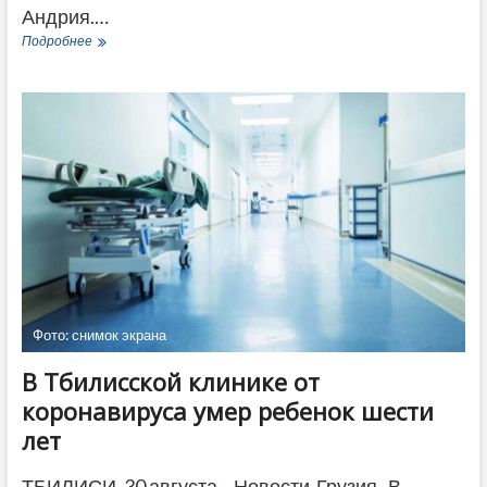
Андрия.…
Жительница
Подробнее
Аджарии
в
45
лет
родила
13-
го
ребенка
Фото: снимок экрана
В Тбилисской клинике от
коронавируса умер ребенок шести
лет
ТБИЛИСИ, 30 августа – Новости-Грузия. В