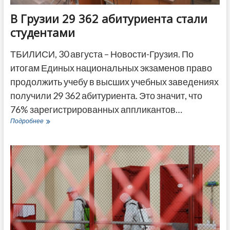
В Грузии 29 362 абитуриента стали
студентами
ТБИЛИСИ, 30 августа – Новости-Грузия. По
итогам Единых национальных экзаменов право
продолжить учебу в высших учебных заведениях
получили 29 362 абитуриента. Это значит, что
76% зарегистрированных аппликантов…
В
Подробнее
Грузии
29
362
абитуриента
стали
студентами