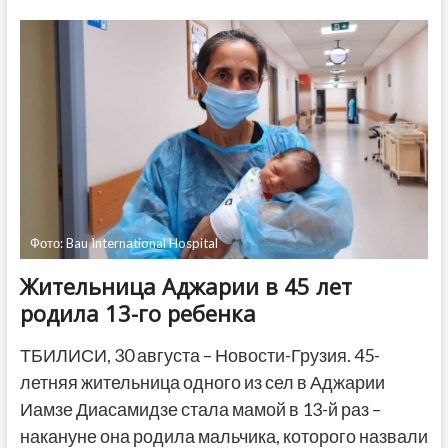
Нет
оснований
для
смягчения
ковид-
ограничений
Фото: Bau International Hospital
Жительница Аджарии в 45 лет
родила 13-го ребенка
ТБИЛИСИ, 30 августа – Новости-Грузия. 45-
летняя жительница одного из сел в Аджарии
Иамзе Диасамидзе стала мамой в 13-й раз –
накануне она родила мальчика, которого назвали