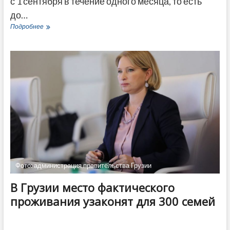
с 1 сентября в течение одного месяца, то есть
до…
Минюст
Подробнее
Грузии
с
1
сентября
будет
выдавать
удостоверения
личности
бесплатно
Фото: администрация правительства Грузии
В Грузии место фактического
проживания узаконят для 300 семей