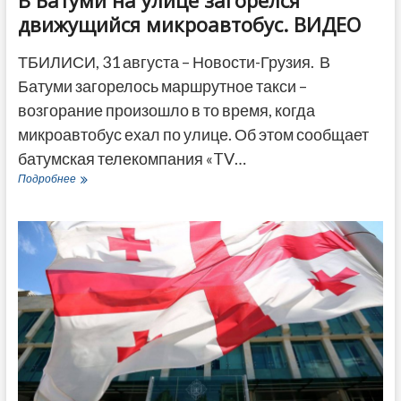
движущийся микроавтобус. ВИДЕО
ТБИЛИСИ, 31 августа – Новости-Грузия. В
Батуми загорелось маршрутное такси –
возгорание произошло в то время, когда
микроавтобус ехал по улице. Об этом сообщает
батумская телекомпания «TV…
В
Подробнее
Батуми
на
улице
загорелся
движущийся
микроавтобус.
ВИДЕО