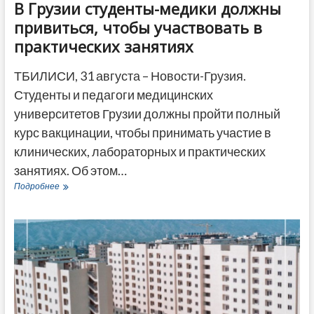
В Грузии студенты-медики должны
привиться, чтобы участвовать в
практических занятиях
ТБИЛИСИ, 31 августа – Новости-Грузия.
Студенты и педагоги медицинских
университетов Грузии должны пройти полный
курс вакцинации, чтобы принимать участие в
клинических, лабораторных и практических
занятиях. Об этом…
В
Подробнее
Грузии
студенты-
медики
должны
привиться,
чтобы
участвовать
в
практических
занятиях