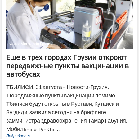
о
прохождении
вакцинации
Фото: Минздрав Грузии
Еще в трех городах Грузии откроют
передвижные пункты вакцинации в
автобусах
ТБИЛИСИ, 31 августа – Новости-Грузия.
Передвижные пункты вакцинации помимо
Тбилиси будут открыты в Рустави, Кутаиси и
Зугдиди, заявила сегодня на брифинге
замминистра здравоохранения Тамар Габуния.
Мобильные пункты…
Еще
Подробнее