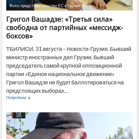
Фото: представительство ЕС в Грузии
Григол Вашадзе: «Третья сила»
свободна от партийных «мессидж-
боксов»
ТБИЛИСИ, 31 августа – Новости-Грузия. Бывший
министр иностранных дел Грузии, бывший
председатель самой крупной оппозиционной
партии «Единое национальное движение»
Григол Вашадзе не будет баллотироваться на
предстоящих выборах…
Григол
Подробнее
Вашадзе:
«Третья
сила»
свободна
от
партийных
«мессидж-