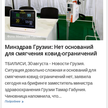
Фото: Минздрав Грузии
Минздрав Грузии: Нет оснований
для смягчения ковид-ограничений
ТБИЛИСИ, 30 августа – Новости-Грузия.
Ситуация довольно сложная и оснований для
смягчения ковид-ограничений нет, заявила
сегодня на брифинге заместитель министра
здравоохранения Грузии Тамар Габуния.
Чиновница напомнила, что…
Минздрав
Подробнее
Грузии: