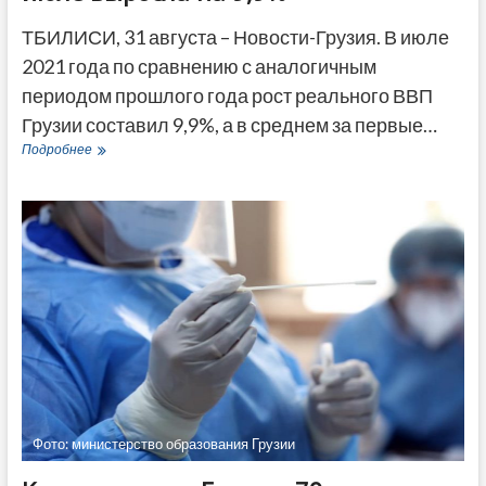
ТБИЛИСИ, 31 августа – Новости-Грузия. В июле
2021 года по сравнению с аналогичным
периодом прошлого года рост реального ВВП
Грузии составил 9,9%, а в среднем за первые…
Статистика:
Подробнее
Экономика
Грузии
в
июле
выросла
на
9,9%
Фото: министерство образования Грузии