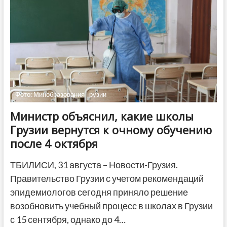
Грузии
получили
квартиры
в
собственность
Фото: Минобразования Грузии
Министр объяснил, какие школы
Грузии вернутся к очному обучению
после 4 октября
ТБИЛИСИ, 31 августа – Новости-Грузия.
Правительство Грузии с учетом рекомендаций
эпидемиологов сегодня приняло решение
возобновить учебный процесс в школах в Грузии
с 15 сентября, однако до 4…