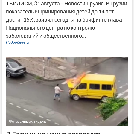
ТБИЛИСИ, 31 августа – Новости-Грузия. В Грузии
показатель инфицирования детей до 14 лет
достиг 15%, заявил сегодня на брифинге глава
Национального центра по контролю
заболеваний и общественного…
Насколько
Подробнее
часто
в
Грузии
болеют
коронавирусом
дети
Фото: снимок экрана
В Батуми на улице загорелся