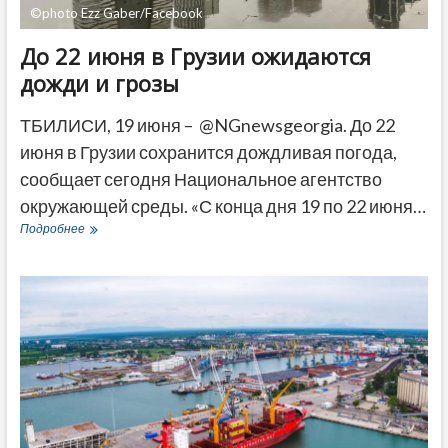
©photo Ezz Gaber/Facebook
До 22 июня в Грузии ожидаются
дожди и грозы
ТБИЛИСИ, 19 июня – @NGnewsgeorgia. До 22
июня в Грузии сохранится дождливая погода,
сообщает сегодня Национальное агентство
окружающей среды. «С конца дня 19 по 22 июня…
До
Подробнее
22
июня
в
Грузии
ожидаются
дожди
и
грозы