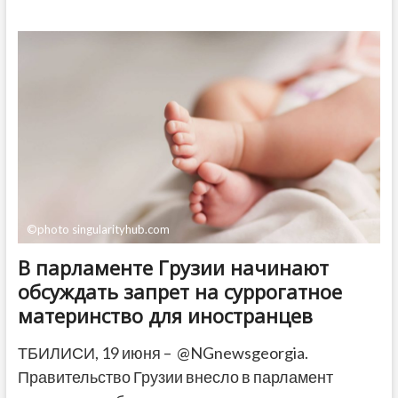
Грузии
в
I
квартале
2023
года
вырос
на
7,7%
©photo singularityhub.com
В парламенте Грузии начинают
обсуждать запрет на суррогатное
материнство для иностранцев
ТБИЛИСИ, 19 июня – @NGnewsgeorgia.
Правительство Грузии внесло в парламент