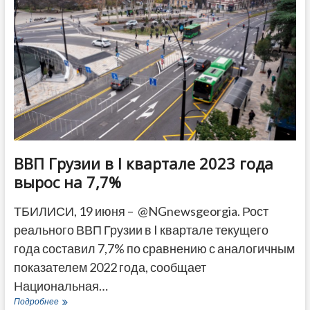
Бруно
Марса
в
Тбилиси
ВВП Грузии в I квартале 2023 года
вырос на 7,7%
ТБИЛИСИ, 19 июня – @NGnewsgeorgia. Рост
реального ВВП Грузии в I квартале текущего
года составил 7,7% по сравнению с аналогичным
показателем 2022 года, сообщает
Национальная…
ВВП
Подробнее