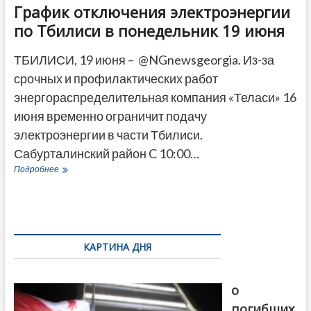
График отключения электроэнергии
по Тбилиси в понедельник 19 июня
ТБИЛИСИ, 19 июня – @NGnewsgeorgia. Из-за
срочных и профилактических работ
энергораспределительная компания «Теласи» 16
июня временно ограничит подачу
электроэнергии в части Тбилиси.
Сабурталинский район C 10:00…
График
Подробнее
отключения
электроэнергии
по
Тбилиси
в
понедельник
КАРТИНА ДНЯ
19
июня
В память
о
погибших