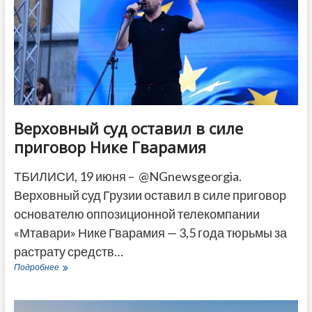
Ларс»
Верховный суд оставил в силе
приговор Нике Гварамия
ТБИЛИСИ, 19 июня – @NGnewsgeorgia.
Верховный суд Грузии оставил в силе приговор
основателю оппозиционной телекомпании
«Мтавари» Нике Гварамия — 3,5 года тюрьмы за
растрату средств…
Верховный
Подробнее
суд
оставил
в