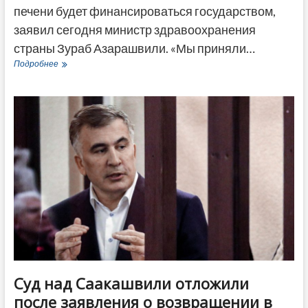
печени будет финансироваться государством,
заявил сегодня министр здравоохранения
страны Зураб Азарашвили. «Мы приняли…
В
Подробнее
Грузии
операции
по
трансплантации
печени
будут
финансироваться
из
госбюджета
Суд над Саакашвили отложили
после заявления о возвращении в