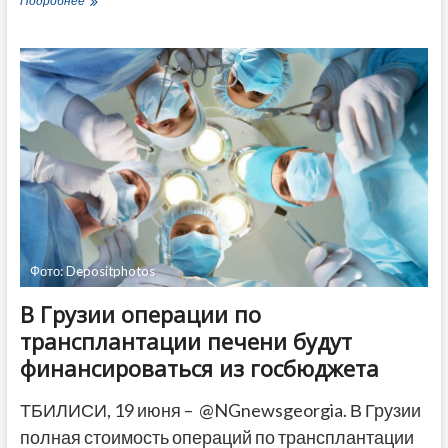
Подробнее
Грузии
не
выявили
загрязнений
в
Черном
море
Фото: Depositphotos
В Грузии операции по
трансплантации печени будут
финансироваться из госбюджета
ТБИЛИСИ, 19 июня – @NGnewsgeorgia. В Грузии
полная стоимость операций по трансплантации