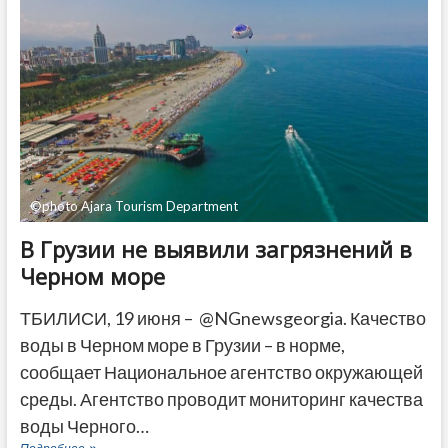
силе
приговор
Нике
Гварамия
©photo Ajara Tourism Department
В Грузии не выявили загрязнений в
Черном море
ТБИЛИСИ, 19 июня – @NGnewsgeorgia. Качество
воды в Черном море в Грузии – в норме,
сообщает Национальное агентство окружающей
среды. Агентство проводит мониторинг качества
воды Черного…
В