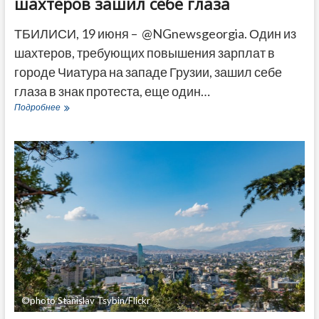
шахтеров зашил себе глаза
ТБИЛИСИ, 19 июня – @NGnewsgeorgia. Один из
шахтеров, требующих повышения зарплат в
городе Чиатура на западе Грузии, зашил себе
глаза в знак протеста, еще один…
Протесты
Подробнее
в
Чиатура
–
один
из
шахтеров
зашил
себе
глаза
©photo Stanislav Tsybin/Flickr