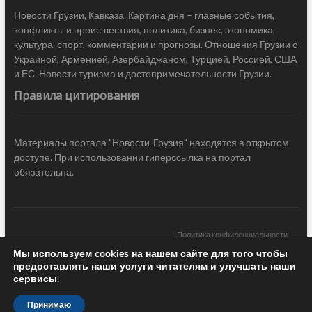
Новости Грузии, Кавказа. Картина дня – главные события,
конфликты и происшествия, политика, бизнес, экономика,
культура, спорт, комментарии и прогнозы. Отношения Грузии с
Украиной, Арменией, Азербайджаном, Турцией, Россией, США
и ЕС. Новости туризма и достопримечательности Грузии.
Правила цитирования
Материалы портала "Новости-Грузия" находятся в открытом
доступе. При использовании гиперссылка на портал
обязательна.
Политика конфиденциальности
Мы используем cookies на нашем сайте для того чтобы
Новости Грузии
| Black Sea Press LTD © 2020 All Rights Reserved /
предоставлять наши услуги читателям и улучшать наши
Design & development —
COCODO BRANDO
сервисы.
Принимаю