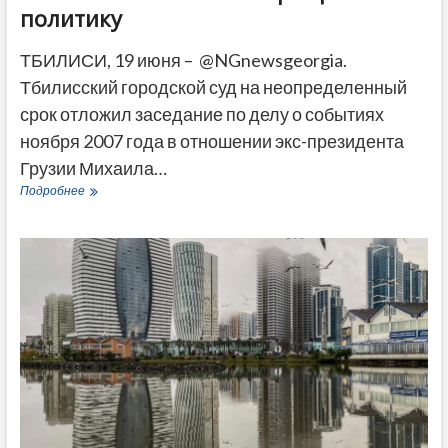
политику
ТБИЛИСИ, 19 июня – @NGnewsgeorgia.
Тбилисский городской суд на неопределенный
срок отложил заседание по делу о событиях
ноября 2007 года в отношении экс-президента
Грузии Михаила…
Суд
Подробнее
над
Саакашвили
отложили
после
заявления
о
возвращении
в
политику