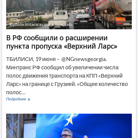
ДРУГОЕ
©photo instacaravaners/Telegram
В РФ сообщили о расширении
пункта пропуска «Верхний Ларс»
ТБИЛИСИ, 19 июня – @NGnewsgeorgia.
Минтранс РФ сообщил об увеличении числа
полос движения транспорта на КПП «Верхний
Ларс» на границе с Грузией. «Общее количество
полос…
В
Подробнее
РФ
сообщили
о
расширении
пункта
пропуска
«Верхний