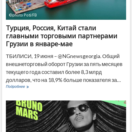
©photo Poti/FB
Турция, Россия, Китай стали
главными торговыми партнерами
Грузии в январе-мае
ТБИЛИСИ, 19 июня – @NGnewsgeorgia. Общий
внешнеторговый оборот Грузии за пять месяцев
текущего года составил более 8,3 млрд
долларов, что на 18,9% больше показателя за…
Турция,
Подробнее
Россия,
Китай
стали
главными
торговыми
партнерами
Грузии
в