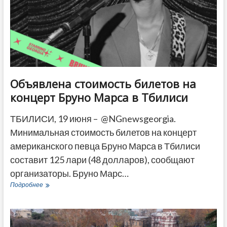
январе-
мае
Объявлена стоимость билетов на
концерт Бруно Марса в Тбилиси
ТБИЛИСИ, 19 июня – @NGnewsgeorgia.
Минимальная стоимость билетов на концерт
американского певца Бруно Марса в Тбилиси
составит 125 лари (48 долларов), сообщают
организаторы. Бруно Марс…
Объявлена
Подробнее
стоимость
билетов
на
концерт