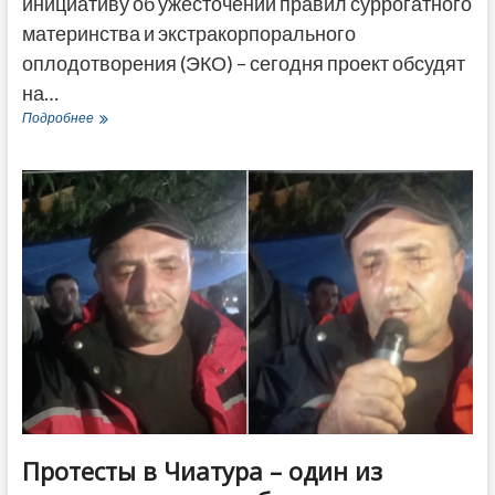
инициативу об ужесточении правил суррогатного
материнства и экстракорпорального
оплодотворения (ЭКО) – сегодня проект обсудят
на…
В
Подробнее
парламенте
Грузии
начинают
обсуждать
запрет
на
суррогатное
материнство
для
иностранцев
Протесты в Чиатура – один из