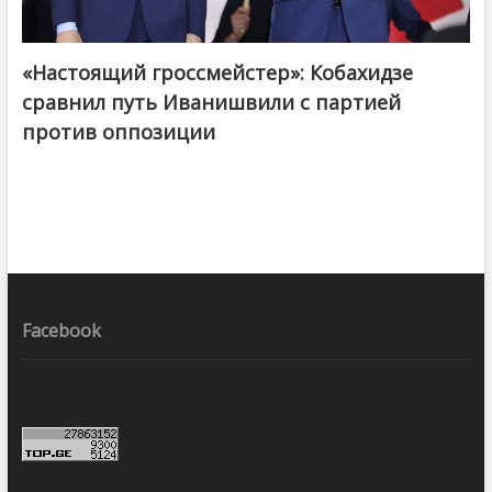
«Настоящий гроссмейстер»: Кобахидзе
@ქართული ოცნება / Georgian Dream
сравнил путь Иванишвили с партией
против оппозиции
Facebook