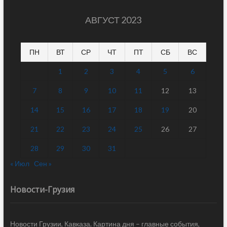
АВГУСТ 2023
ПН
ВТ
СР
ЧТ
ПТ
СБ
ВС
1
2
3
4
5
6
7
8
9
10
11
12
13
14
15
16
17
18
19
20
21
22
23
24
25
26
27
28
29
30
31
« Июл
Сен »
Новости-Грузия
Новости Грузии, Кавказа. Картина дня – главные события,