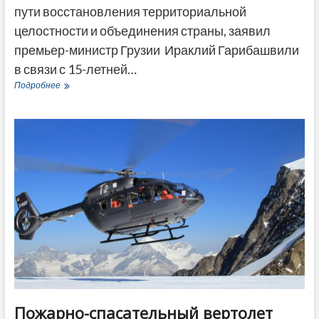
пути восстановления территориальной
целостности и объединения страны, заявил
премьер-министр Грузии Ираклий Гарибашвили
в связи с 15-летней…
Премьер
Подробнее
Ираклий
Гарибашвили
заявил
про
мирный
путь
в
15-
ю
годовщину
августовской
войны
Пожарно-спасательный вертолет