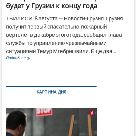
будет у Грузии к концу года
ТБИЛИСИ, 8 августа — Новости-Грузия. Грузия
получит первый спасательно-пожарный
вертолет в декабре этого года, сообщил глава
службы по управлению чрезвычайными
ситуациями Темур Мгебришвили. Еще два…
Пожарно-
Подробнее
спасательный
вертолет
будет
у
Грузии
к
КАРТИНА ДНЯ
концу
года
Фотовыставка
на тему
августовской
войны 2008
года в Тбилиси,
август 2018