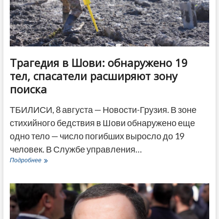
ДРУГОЕ
Трагедия в Шови: обнаружено 19
тел, спасатели расширяют зону
поиска
ТБИЛИСИ, 8 августа — Новости-Грузия. В зоне
стихийного бедствия в Шови обнаружено еще
одно тело — число погибших выросло до 19
человек. В Службе управления…
Трагедия
Подробнее
в
Шови:
обнаружено
19
тел,
спасатели