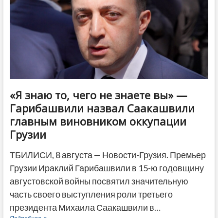
расширяют
зону
поиска
«Я знаю то, чего не знаете вы» —
Гарибашвили назвал Саакашвили
главным виновником оккупации
Грузии
ТБИЛИСИ, 8 августа — Новости-Грузия. Премьер
Грузии Ираклий Гарибашвили в 15-ю годовщину
августовской войны посвятил значительную
часть своего выступления роли третьего
президента Михаила Саакашвили в…
«Я