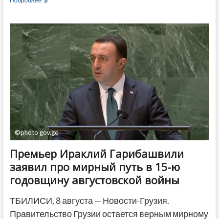
Подробнее
знаю
то,
чего
не
знаете
вы»
—
Гарибашвили
назвал
Саакашвили
главным
виновником
оккупации
Грузии
©photo gov.ge
Премьер Ираклий Гарибашвили
заявил про мирный путь в 15-ю
годовщину августовской войны
ТБИЛИСИ, 8 августа — Новости-Грузия.
Правительство Грузии остается верным мирному