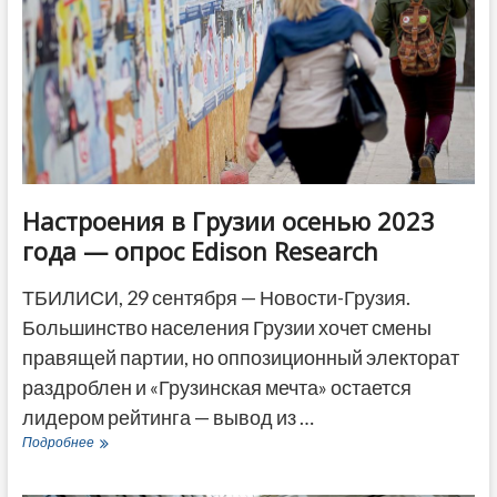
сентября
и
1
октября
Настроения в Грузии осенью 2023
года — опрос Edison Research
ТБИЛИСИ, 29 сентября — Новости-Грузия.
Большинство населения Грузии хочет смены
правящей партии, но оппозиционный электорат
раздроблен и «Грузинская мечта» остается
лидером рейтинга — вывод из …
Настроения
Подробнее
в
Грузии