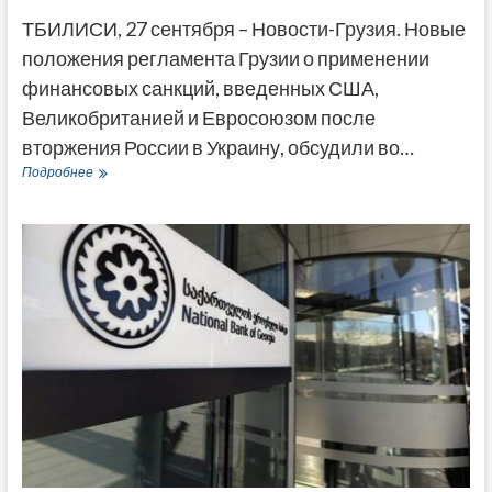
ТБИЛИСИ, 27 сентября – Новости-Грузия. Новые
положения регламента Грузии о применении
финансовых санкций, введенных США,
Великобританией и Евросоюзом после
вторжения России в Украину, обсудили во…
Посол
Подробнее
ЕС
обсудил
с
Турнава
изменение
санкционной
политики
Нацбанка
Грузии