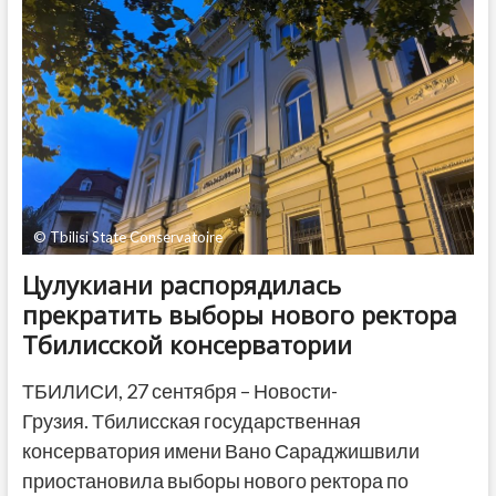
–
30
лет
со
дня
падения
Сухуми
© Tbilisi State Conservatoire
Цулукиани распорядилась
прекратить выборы нового ректора
Тбилисской консерватории
ТБИЛИСИ, 27 сентября – Новости-
Грузия. Тбилисская государственная
консерватория имени Вано Сараджишвили
приостановила выборы нового ректора по