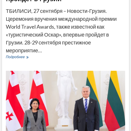
ТБИЛИСИ, 27 сентября – Новости-Грузия.
Церемония вручения международной премии
World Travel Awards, также известной как
«туристический Оскар», впервые пройдет в
Грузии. 28-29 сентября престижное
мероприятие…
Церемония
Подробнее
вручения
престижной
премии
World
Travel
Awards
впервые
пройдет
в
Грузии