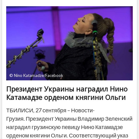
прогноз
экономического
роста
Грузии
на
2023-
2024
годы
© Nino Katamadze/Facebook
Президент Украины наградил Нино
Катамадзе орденом княгини Ольги
ТБИЛИСИ, 27 сентября – Новости-
Грузия. Президент Украины Владимир Зеленский
наградил грузинскую певицу Нино Катамадзе
орденом княгини Ольги. Соответствующий указ