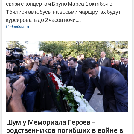
связи с концертом Бруно Марса 1 октября в
Тбилиси автобусы на восьми маршрутах будут
курсировать до 2 часов ночи,…
В
Подробнее
Тбилиси
продлят
работу
автобусов
из-
за
концерта
Бруно
Марса
Шум у Мемориала Героев –
родственников погибших в войне в