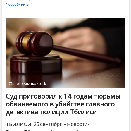
Нападение
Подробнее
на
оппозиционера
в
Глдани
–
шесть
человек
отправлены
за
решетку
©photo Kuzma/Stock
Суд приговорил к 14 годам тюрьмы
обвиняемого в убийстве главного
детектива полиции Тбилиси
ТБИЛИСИ, 25 сентября – Новости-