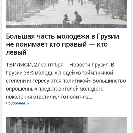
санкций
©Дмитрий Зверев
Большая часть молодежи в Грузии
не понимает кто правый — кто
левый
ТБИЛИСИ, 27 сентября — Новости-Грузия. В
Грузии 38% молодых людей «в той или иной
степени интересуются политикой». Большинство
опрошенных представителей молодого
поколения ответили, что политика…
Большая
Подробнее
часть
молодежи
в
Грузии
не