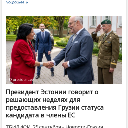
Грузия
Подробнее
запретила
реэкспорт
в
Россию
автомобилей
из
Евросоюза
© president.ee
Президент Эстонии говорит о
решающих неделях для
предоставления Грузии статуса
кандидата в члены ЕС
ТБИЛИСИ, 25 сентября – Новости-Грузия.