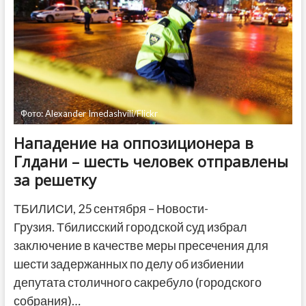
Грузии,
есть
пострадавшие
Фото: Alexander Imedashvili/Flickr
Нападение на оппозиционера в
Глдани – шесть человек отправлены
за решетку
ТБИЛИСИ, 25 сентября – Новости-
Грузия. Тбилисский городской суд избрал
заключение в качестве меры пресечения для
шести задержанных по делу об избиении
депутата столичного сакребуло (городского
собрания)…