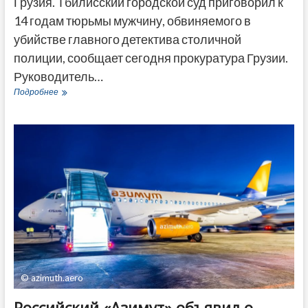
Грузия. Тбилисский городской суд приговорил к
14 годам тюрьмы мужчину, обвиняемого в
убийстве главного детектива столичной
полиции, сообщает сегодня прокуратура Грузии.
Руководитель…
Суд
Подробнее
приговорил
к
14
годам
тюрьмы
обвиняемого
в
убийстве
главного
детектива
полиции
Тбилиси
© azimuth.aero
Российский «Азимут» объявил о