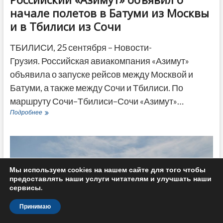
начале полетов в Батуми из Москвы
и в Тбилиси из Сочи
ТБИЛИСИ, 25 сентября – Новости-
Грузия. Российская авиакомпания «Азимут»
объявила о запуске рейсов между Москвой и
Батуми, а также между Сочи и Тбилиси. По
маршруту Сочи–Тбилиси–Сочи «Азимут»…
Российский
Подробнее
«Азимут»
объявил
о
начале
полетов
в
Мы используем cookies на нашем сайте для того чтобы
Батуми
предоставлять наши услуги читателям и улучшать наши
из
сервисы.
Москвы
и
Принимаю
в
Тбилиси