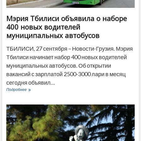
Мэрия Тбилиси объявила о наборе
400 новых водителей
муниципальных автобусов
ТБИЛИСИ, 27 сентября – Новости-Грузия. Мэрия
Тбилиси начинает набор 400 новых водителей
муниципальных автобусов. Об открытии
вакансий с зарплатой 2500-3000 лари в месяц
сегодня объявил…
Мэрия
Подробнее
Тбилиси
объявила
о
наборе
400
новых
водителей
муниципальных
автобусов