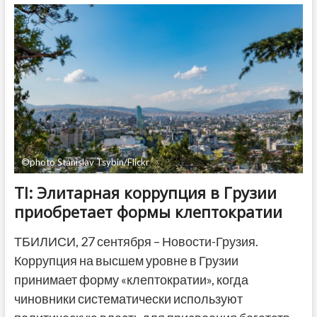
с
1
октября
начнет
действовать
еще
на
трех
локациях
в
Тбилиси
©photo Stanislav Tsybin/Flickr
TI: Элитарная коррупция в Грузии
приобретает формы клептократии
ТБИЛИСИ, 27 сентября – Новости-Грузия.
Коррупция на высшем уровне в Грузии
принимает форму «клептократии», когда
чиновники систематически используют