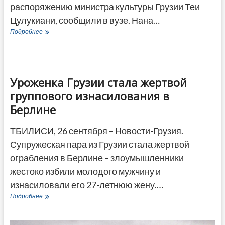
распоряжению министра культуры Грузии Теи
Цулукиани, сообщили в вузе. Нана…
Цулукиани
Подробнее
распорядилась
прекратить
выборы
© imago/Emmanuele Contini
нового
ректора
Уроженка Грузии стала жертвой
Тбилисской
группового изнасилования в
консерватории
Берлине
ТБИЛИСИ, 26 сентября – Новости-Грузия.
Супружеская пара из Грузии стала жертвой
ограбления в Берлине – злоумышленники
жестоко избили молодого мужчину и
изнасиловали его 27-летнюю жену.…
Уроженка
Подробнее
Грузии
стала
жертвой