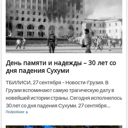
понимает
кто
правый
—
кто
левый
День памяти и надежды – 30 лет со
дня падения Сухуми
ТБИЛИСИ, 27 сентября – Новости-Грузия. В
Грузии вспоминают самую трагическую дату в
новейшей истории страны. Сегодня исполнилось
30 лет со дня падения Сухуми. 27 сентября…
День
Подробнее
памяти
и
надежды