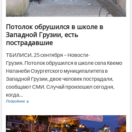
Потолок обрушился в школе в
Западной Грузии, есть
пострадавшие
ТБИЛИСИ, 25 сентября – Новости-
Грузия. Потолок обрушился в школе села Квемо
Натанеби Озургетского муниципалитета в
Западной Грузии, двое человек пострадали,
сообщают СМИ. Случай произошел сегодня,
когда…
Потолок
Подробнее
обрушился
в
школе
в
Западной