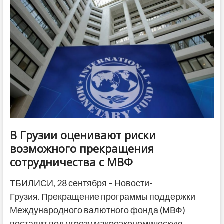
осенью
2023
года
—
опрос
Edison
Research
В Грузии оценивают риски
возможного прекращения
сотрудничества с МВФ
ТБИЛИСИ, 28 сентября – Новости-
Грузия. Прекращение программы поддержки
Международного валютного фонда (МВФ)
поставит под угрозу макроэкономическую