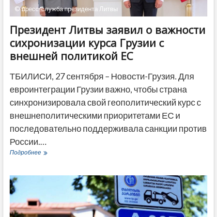
© пресс-служба президента Литвы
Президент Литвы заявил о важности
сихронизации курса Грузии с
внешней политикой ЕС
ТБИЛИСИ, 27 сентября – Новости-Грузия. Для
евроинтеграции Грузии важно, чтобы страна
синхронизировала свой геополитический курс с
внешнеполитическими приоритетами ЕС и
последовательно поддерживала санкции против
России.…
Президент
Подробнее
Литвы
заявил
о
важности
сихронизации
курса
Грузии