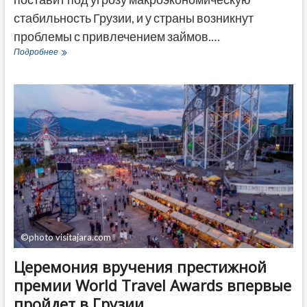
стабильность Грузии, и у страны возникнут
проблемы с привлечением займов.…
В
Подробнее
Грузии
оценивают
риски
возможного
прекращения
сотрудничества
с
МВФ
©photo visitajara.com
Церемония вручения престижной
премии World Travel Awards впервые
пройдет в Грузии