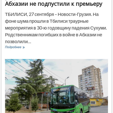
Абхазии не подпустили к премьеру
ТБИЛИСИ, 27 сентября – Новости-Грузия. На
фоне шума прошли в Тбилиси траурные
мероприятия в 30-ю годовщину падения Сухуми.
Родственникам погибших в войне в Абхазии не
позволили…
Шум
Подробнее
у
Мемориала
Героев
–
родственников
погибших
в
войне
в
Абхазии
не
подпустили
к
премьеру