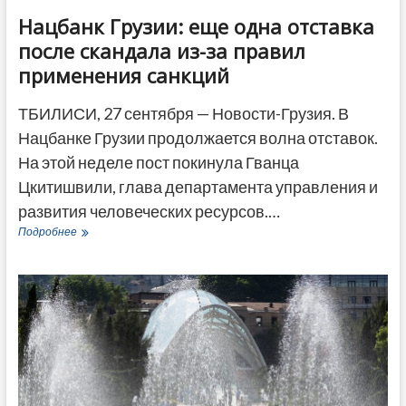
Нацбанк Грузии: еще одна отставка
после скандала из-за правил
применения санкций
ТБИЛИСИ, 27 сентября — Новости-Грузия. В
Нацбанке Грузии продолжается волна отставок.
На этой неделе пост покинула Гванца
Цкитишвили, глава департамента управления и
развития человеческих ресурсов.…
Нацбанк
Подробнее
Грузии:
еще
одна
отставка
после
скандала
из-
за
правил
применения