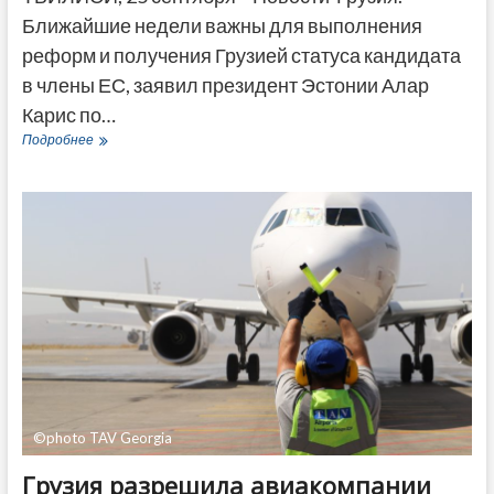
Ближайшие недели важны для выполнения
реформ и получения Грузией статуса кандидата
в члены ЕС, заявил президент Эстонии Алар
Карис по…
Президент
Подробнее
Эстонии
говорит
о
решающих
неделях
для
предоставления
Грузии
статуса
кандидата
в
члены
ЕС
©photo TAV Georgia
Грузия разрешила авиакомпании