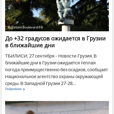
© Batumi Boulevard/FB
До +32 градусов ожидается в Грузии
в ближайшие дни
ТБИЛИСИ, 27 сентября – Новости-Грузия. В
ближайшие дни в Грузии ожидается теплая
погода преимущественно без осадков, сообщает
Национальное агентство охраны окружающей
среды. В Западной Грузии 27-28…
До
Подробнее
+32
градусов
ожидается
в
Грузии