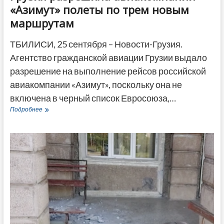
«Азимут» полеты по трем новым
маршрутам
ТБИЛИСИ, 25 сентября – Новости-Грузия.
Агентство гражданской авиации Грузии выдало
разрешение на выполнение рейсов российской
авиакомпании «Азимут», поскольку она не
включена в черный список Евросоюза,…
Грузия
Подробнее
разрешила
авиакомпании
«Азимут»
полеты
по
трем
новым
маршрутам