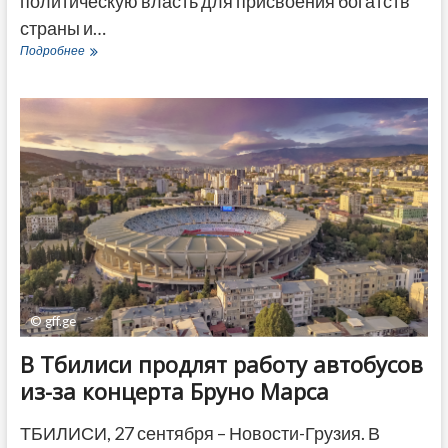
политическую власть для присвоения богатств
страны и…
TI:
Подробнее
Элитарная
коррупция
в
Грузии
приобретает
формы
клептократии
© gff.ge
В Тбилиси продлят работу автобусов
из-за концерта Бруно Марса
ТБИЛИСИ, 27 сентября – Новости-Грузия. В