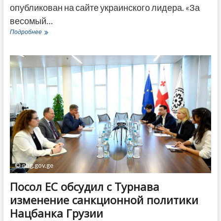
опубликован на сайте украинского лидера. «За
весомый…
Президент
Подробнее
Украины
наградил
Нино
Катамадзе
орденом
княгини
Ольги
© nbg.gov.ge
Посол ЕС обсудил с Турнава
изменение санкционной политики
Нацбанка Грузии