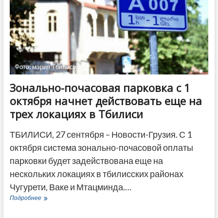
с
внешней
политикой
ЕС
Фото: мэрия Тбилиси
Зонально-почасовая парковка с 1
октября начнет действовать еще на
трех локациях в Тбилиси
ТБИЛИСИ, 27 сентября – Новости-Грузия. С 1
октября система зонально-почасовой оплаты
парковки будет задействована еще на
нескольких локациях в тбилисских районах
Чугурети, Ваке и Мтацминда.…
Зонально-
Подробнее
почасовая
парковка