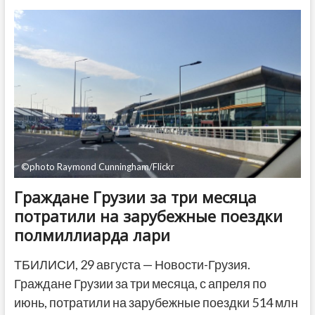
погиб
от
сердечного
приступа
в
ходе
поисковой
операции
в
Шови
©photo Raymond Cunningham/Flickr
Граждане Грузии за три месяца
потратили на зарубежные поездки
полмиллиарда лари
ТБИЛИСИ, 29 августа — Новости-Грузия.
Граждане Грузии за три месяца, с апреля по
июнь, потратили на зарубежные поездки 514 млн