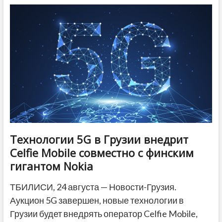
киевски
в
сети
тбилисских
супермаркетов
«Никора»
нашли
сальмонеллу
Технологии 5G в Грузии внедрит
Celfie Mobile совместно с финским
гигантом Nokia
ТБИЛИСИ, 24 августа — Новости-Грузия.
Аукцион 5G завершен, новые технологии в
Грузии будет внедрять оператор Celfie Mobile,