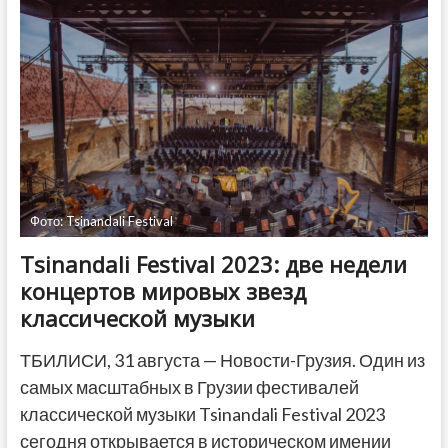
Грузии
в
июле
составил
5,5%
—
Сакстат
Фото: Tsinandali Festival
Tsinandali Festival 2023: две недели
концертов мировых звезд
классической музыки
ТБИЛИСИ, 31 августа — Новости-Грузия. Один из
самых масштабных в Грузии фестивалей
классической музыки Tsinandali Festival 2023
сегодня открывается в историческом имении