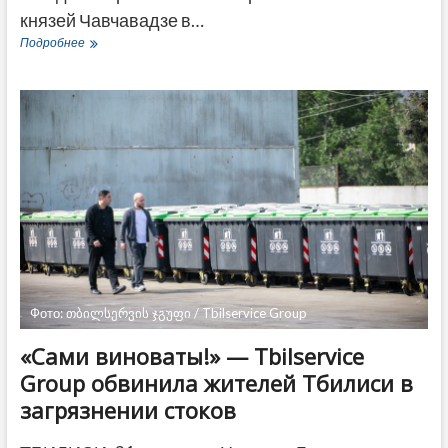
князей Чавчавадзе в…
Tsinandali
Подробнее
Festival
2023:
две
недели
концертов
мировых
звезд
классической
музыки
Фото: თბილსერვის ჯგუფი / Tbilservice Group
«Сами виноваты!» — Tbilservice
Group обвинила жителей Тбилиси в
загрязнении стоков