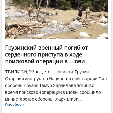
Грузинский военный погиб от
сердечного приступа в ходе
поисковой операции в Шови
ТБИЛИСИ, 29 августа — Новости-Грузия.
Старший инструктор Национальной гвардии Сил
обороны Грузии Темур Харчилава погиб во
время поисковой операции в Шови, сообщило
министерство обороны. Харчилава…
Грузинский
Подробнее
военный