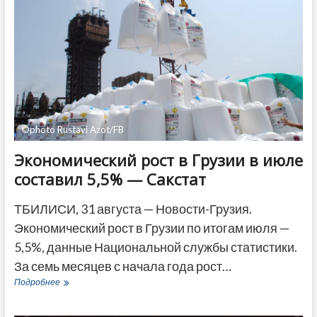
начала
визит
в
Германию
©photo Rustavi Azot/FB
Экономический рост в Грузии в июле
составил 5,5% — Сакстат
ТБИЛИСИ, 31 августа — Новости-Грузия.
Экономический рост в Грузии по итогам июля —
5,5%, данные Национальной службы статистики.
За семь месяцев с начала года рост…
Экономический
Подробнее
рост
в