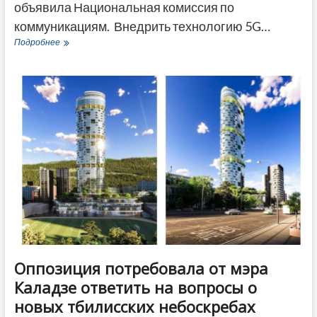
объявила Национальная комиссия по
коммуникациям. Внедрить технологию 5G…
Технологии
Подробнее
5G
в
Грузии
внедрит
Celfie
Mobile
совместно
с
финским
гигантом
Nokia
Оппозиция потребовала от мэра
Каладзе ответить на вопросы о
новых тбилисских небоскребах