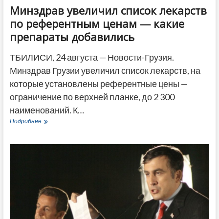
Минздрав увеличил список лекарств
по референтным ценам — какие
препараты добавились
ТБИЛИСИ, 24 августа — Новости-Грузия.
Минздрав Грузии увеличил список лекарств, на
которые установлены референтные цены —
ограничение по верхней планке, до 2 300
наименований. К…
Минздрав
Подробнее
увеличил
список
лекарств
по
референтным
ценам
—
какие
препараты
добавились