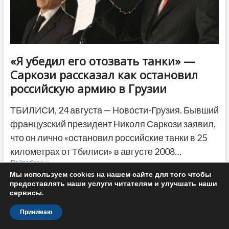
«Я убедил его отозвать танки» —
Саркози рассказал как остановил
российскую армию в Грузии
ТБИЛИСИ, 24 августа — Новости-Грузия. Бывший
французский президент Николя Саркози заявил,
что он лично «остановил российские танки в 25
километрах от Тбилиси» в августе 2008…
«Я
Подробнее
убедил
Мы используем cookies на нашем сайте для того чтобы
его
предоставлять наши услуги читателям и улучшать наши
отозвать
сервисы.
танки»
—
Принимаю
Саркози
рассказал