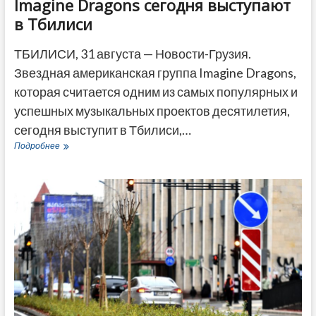
Imagine Dragons сегодня выступают
в Тбилиси
ТБИЛИСИ, 31 августа — Новости-Грузия.
Звездная американская группа Imagine Dragons,
которая считается одним из самых популярных и
успешных музыкальных проектов десятилетия,
сегодня выступит в Тбилиси,…
Imagine
Подробнее
Dragons
сегодня
выступают
в
Тбилиси