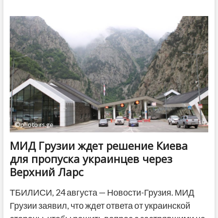
без
вести
пропавшими
остаются
двое
детей
©photo rs.ge
МИД Грузии ждет решение Киева
для пропуска украинцев через
Верхний Ларс
ТБИЛИСИ, 24 августа — Новости-Грузия. МИД
Грузии заявил, что ждет ответа от украинской