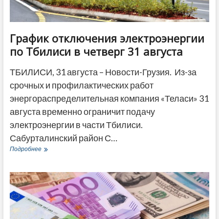
График отключения электроэнергии
по Тбилиси в четверг 31 августа
ТБИЛИСИ, 31 августа – Новости-Грузия. Из-за
срочных и профилактических работ
энергораспределительная компания «Теласи» 31
августа временно ограничит подачу
электроэнергии в части Тбилиси.
Сабурталинский район С…
График
Подробнее
отключения
электроэнергии
по
Тбилиси
в
четверг
31
августа