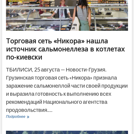
Торговая сеть «Никора» нашла
источник сальмонеллеза в котлетах
по-киевски
ТБИЛИСИ, 25 августа — Новости-Грузия.
Грузинская торговая сеть «Никора» признала
заражение сальмонеллой части своей продукции
и выразила готовность к выполнению всех
рекомендаций Национального агентства
продовольствия.…
Торговая
Подробнее
сеть
«Никора»
нашла