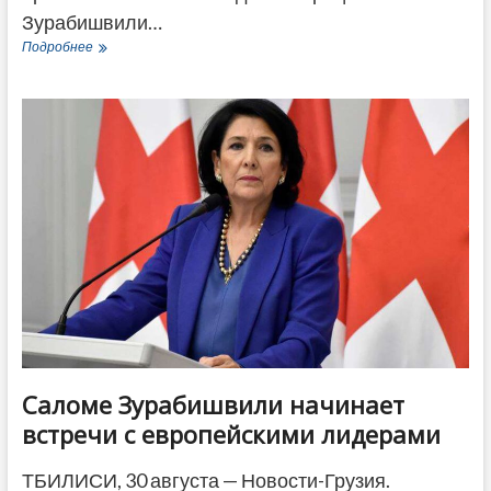
Зурабишвили…
Невыездная
Подробнее
госпожа
президент.
Правительство
Грузии
отказало
Зурабишвили
сразу
в
десяти
поездках
Саломе Зурабишвили начинает
встречи с европейскими лидерами
ТБИЛИСИ, 30 августа — Новости-Грузия.