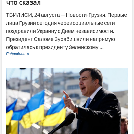
что сказал
ТБИЛИСИ, 24 августа — Новости-Грузия. Первые
лица Грузии сегодня через социальные сети
поздравили Украину с Днем независимости.
Президент Саломе Зурабишвили напрямую
обратилась к президенту Зеленскому,…
Первые
Подробнее
лица
Грузии
поздравили
Украину
с
Днем
независимости:
кто
что
сказал