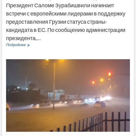
Президент Саломе Зурабишвили начинает
встречи с европейскими лидерами в поддержку
предоставления Грузии статуса страны-
кандидата в ЕС. По сообщению администрации
президента,…
Саломе
Подробнее
Зурабишвили
начинает
встречи
с
европейскими
лидерами