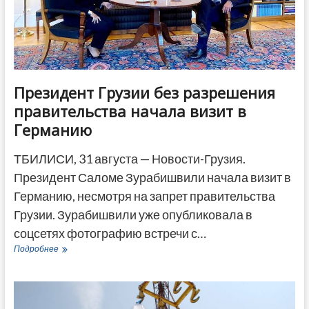
ДРУГОЕ
Президент Грузии без разрешения
правительства начала визит в
Германию
ТБИЛИСИ, 31 августа — Новости-Грузия.
Президент Саломе Зурабишвили начала визит в
Германию, несмотря на запрет правительства
Грузии. Зурабишвили уже опубликовала в
соцсетях фотографию встречи с…
Президент
Подробнее
Грузии
без
разрешения
правительства