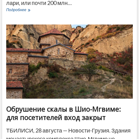
лари, или почти 200 млн…
Граждане
Подробнее
Грузии
за
три
месяца
потратили
на
зарубежные
поездки
полмиллиарда
лари
Обрушение скалы в Шио-Мгвиме:
для посетителей вход закрыт
ТБИЛИСИ, 28 августа — Новости-Грузия. Здания
монастырского комплекса Шио-Мгвиме не