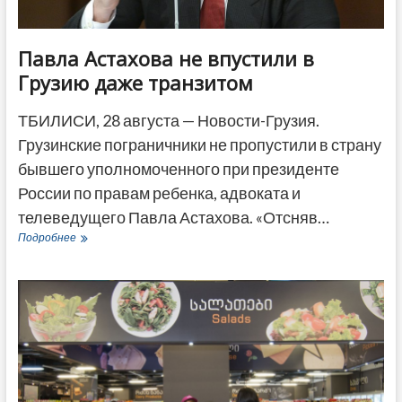
Павла Астахова не впустили в
Грузию даже транзитом
ТБИЛИСИ, 28 августа — Новости-Грузия.
Грузинские пограничники не пропустили в страну
бывшего уполномоченного при президенте
России по правам ребенка, адвоката и
телеведущего Павла Астахова. «Отсняв…
Павла
Подробнее
Астахова
не
впустили
в
Грузию
даже
транзитом