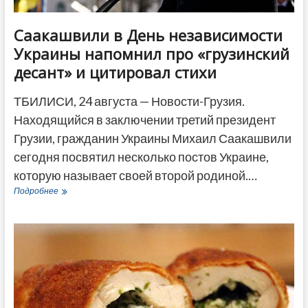
Саакашвили в День независимости
Украины напомнил про «грузинский
десант» и цитировал стихи
ТБИЛИСИ, 24 августа — Новости-Грузия.
Находящийся в заключении третий президент
Грузии, гражданин Украины Михаил Саакашвили
сегодня посвятил несколько постов Украине,
которую называет своей второй родиной.…
Саакашвили
Подробнее
в
День
независимости
Украины
напомнил
про
«грузинский
десант»
и