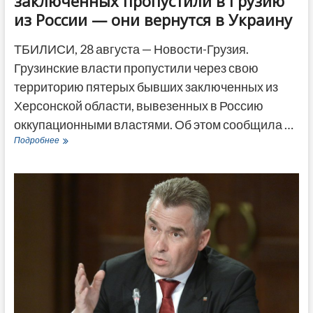
заключенных пропустили в Грузию
из России — они вернутся в Украину
ТБИЛИСИ, 28 августа — Новости-Грузия.
Грузинские власти пропустили через свою
территорию пятерых бывших заключенных из
Херсонской области, вывезенных в Россию
оккупационными властями. Об этом сообщила …
Группу
Подробнее
бывших
украинских
заключенных
пропустили
в
Грузию
из
России
—
они
вернутся
в
Украину