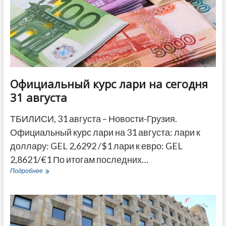
Официальный курс лари на сегодня
31 августа
ТБИЛИСИ, 31 августа – Новости-Грузия.
Официальный курс лари на 31 августа: лари к
доллару: GEL 2,6292 /$1 лари к евро: GEL
2,8621/€1 По итогам последних…
Официальный
Подробнее
курс
лари
на
сегодня
31
августа