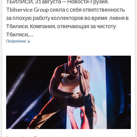
ТБИЛИСИ, 31 августа — Новости-Грузия.
Tbilservice Group сняла с себя ответственность
за плохую работу коллекторов во время ливня в
Тбилиси. Компания, отвечающая за чистоту
Тбилиси,…
«Сами
Подробнее
виноваты!»
—
Tbilservice
Group
обвинила
жителей
Тбилиси
в
загрязнении
стоков