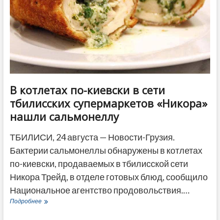
цитировал
стихи
В котлетах по-киевски в сети
тбилисских супермаркетов «Никора»
нашли сальмонеллу
ТБИЛИСИ, 24 августа — Новости-Грузия.
Бактерии сальмонеллы обнаружены в котлетах
по-киевски, продаваемых в тбилисской сети
Никора Трейд, в отделе готовых блюд, сообщило
Национальное агентство продовольствия.…
В
Подробнее
котлетах
по-