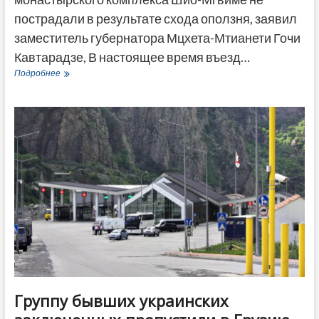
пострадали в результате схода оползня, заявил
заместитель губернатора Мцхета-Мтианети Гочи
Кавтарадзе, В настоящее время въезд…
Обрушение
Подробнее
скалы
в
Шио-
Мгвиме:
для
посетителей
вход
закрыт
Группу бывших украинских