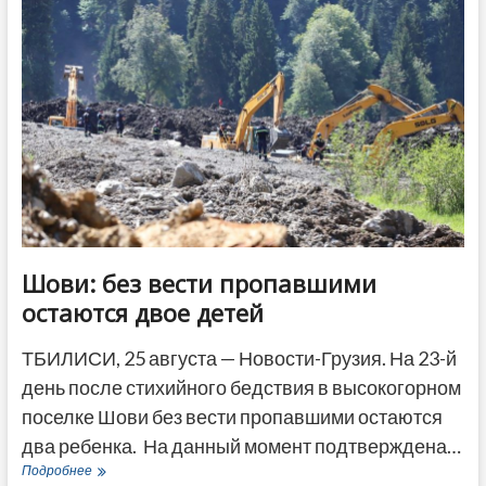
источник
сальмонеллеза
в
котлетах
по-
киевски
Шови: без вести пропавшими
остаются двое детей
ТБИЛИСИ, 25 августа — Новости-Грузия. На 23-й
день после стихийного бедствия в высокогорном
поселке Шови без вести пропавшими остаются
два ребенка. На данный момент подтверждена…
Шови:
Подробнее