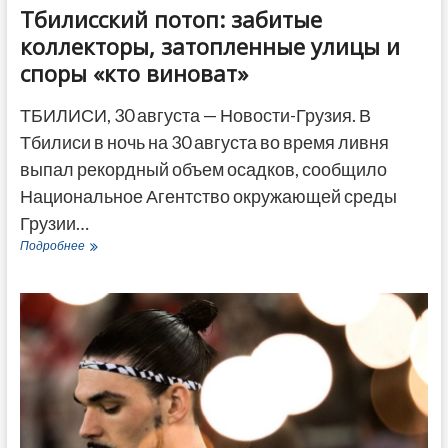
Тбилисский потоп: забитые
коллекторы, затопленные улицы и
споры «кто виноват»
ТБИЛИСИ, 30 августа — Новости-Грузия. В
Тбилиси в ночь на 30 августа во время ливня
выпал рекордный объем осадков, сообщило
Национальное Агентство окружающей среды
Грузии…
Тбилисский
Подробнее
потоп:
забитые
коллекторы,
затопленные
улицы
и
споры
«кто
виноват»