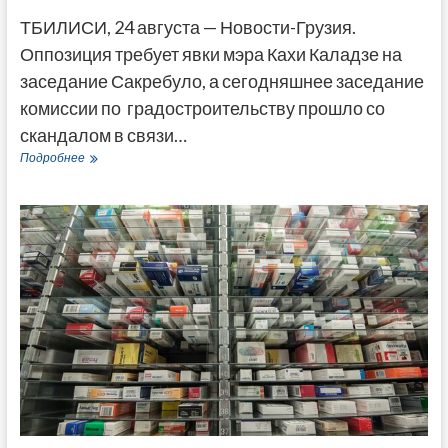
ТБИЛИСИ, 24 августа — Новости-Грузия.
Оппозиция требует явки мэра Кахи Каладзе на
заседание Сакребуло, а сегодняшнее заседание
комиссии по градостроительству прошло со
скандалом в связи…
Оппозиция
Подробнее
потребовала
от
мэра
Каладзе
ответить
на
вопросы
о
новых
тбилисских
небоскребах