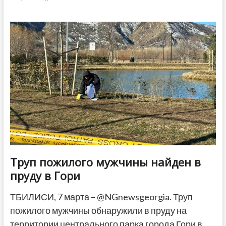
США
в
ближайшее
время
начнет
рассмотрение
MEGOBARI
Act
–
СМИ
Труп пожилого мужчины найден в
пруду в Гори
ТБИЛИСИ, 7 марта – @NGnewsgeorgia. Труп
пожилого мужчины обнаружили в пруду на
территории центрального парка города Гори в