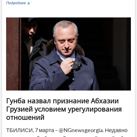
Папуашвили:
Подробнее
Страны
Балтии
хотят,
чтобы
Грузия
была
оружием
против
России
Гунба назвал признание Абхазии
Грузией условием урегулирования
отношений
ТБИЛИСИ, 7 марта – @NGnewsgeorgia. Недавно