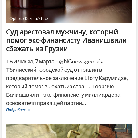
©photo Kuzma/Stock
Суд арестовал мужчину, который
помог экс-финансисту Иванишвили
сбежать из Грузии
ТБИЛИСИ, 7 марта – @NGnewsgeorgia.
Тбилисский городской суд отправил в
предварительное заключение Шоту Карумидзе,
который помог выехать из страны Георгию
Бачиашвили – экс-финансисту миллиардера-
основателя правящей партии…
Суд
Подробнее
арестовал
мужчину,
который
помог
экс-