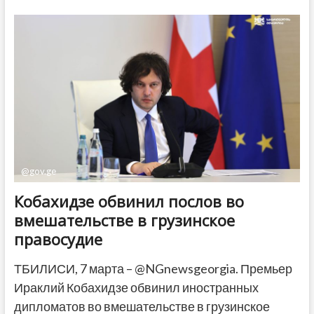
градусов
ожидается
в
Грузии
в
ближайшие
дни
@gov.ge
Кобахидзе обвинил послов во
вмешательстве в грузинское
правосудие
ТБИЛИСИ, 7 марта – @NGnewsgeorgia. Премьер
Ираклий Кобахидзе обвинил иностранных
дипломатов во вмешательстве в грузинское