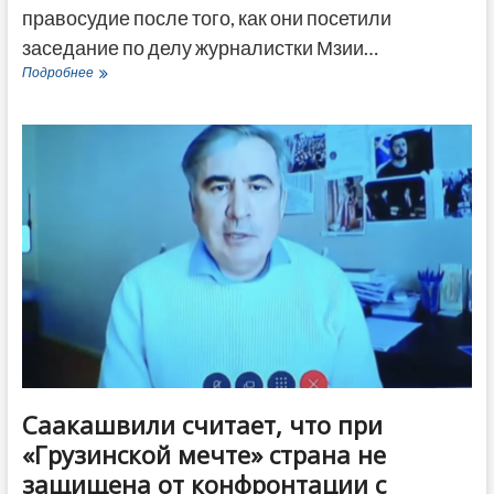
правосудие после того, как они посетили
заседание по делу журналистки Мзии…
Кобахидзе
Подробнее
обвинил
послов
во
вмешательстве
в
грузинское
правосудие
Саакашвили считает, что при
«Грузинской мечте» страна не
защищена от конфронтации с