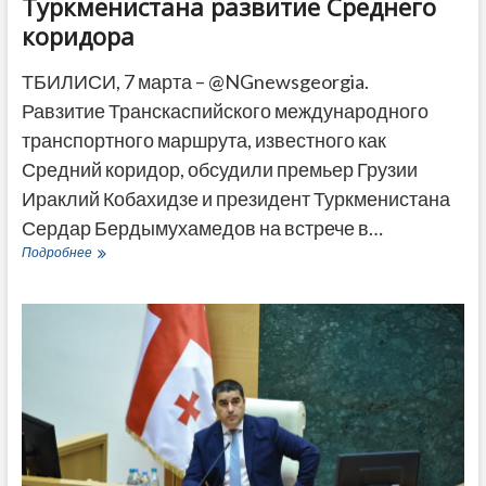
Туркменистана развитие Среднего
коридора
ТБИЛИСИ, 7 марта – @NGnewsgeorgia.
Равзитие Транскаспийского международного
транспортного маршрута, известного как
Средний коридор, обсудили премьер Грузии
Ираклий Кобахидзе и президент Туркменистана
Сердар Бердымухамедов на встрече в…
Кобахидзе
Подробнее
обсудил
с
президентом
Туркменистана
развитие
Среднего
коридора