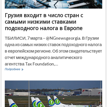
@axistowers/FB
Грузия входит в число стран с
самыми низкими ставками
подоходного налога в Европе
ТБИЛИСИ, 7 марта – @NGnewsgeorgia. В Грузии
одна из самых низких ставок подоходного налога
в европейском регионе. Об этом свидетельствует
отчет международного аналитического
агентства Tax Foundation,…
Грузия
Подробнее
входит
в
число
стран
с
самыми
низкими
ставками