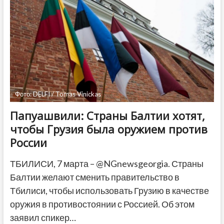
3
лет
тюрьмы
за
насилие
над
супругой
Фото: DELFI / Tomas Vinickas
Папуашвили: Страны Балтии хотят,
чтобы Грузия была оружием против
России
ТБИЛИСИ, 7 марта – @NGnewsgeorgia. Страны
Балтии желают сменить правительство в
Тбилиси, чтобы использовать Грузию в качестве
оружия в противостоянии с Россией. Об этом
заявил спикер…