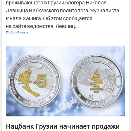
проживающего в Грузии блогера Николая
Левшица и абхазского политолога, журналиста
Инала Хашига. Об этом сообщается
на сайте ведомства. Левшиц…
В
Подробнее
России
признали
иноагентами
блогера
Левшица
и
журналиста
Инала
Хашига
Нацбанк Грузии начинает продажи