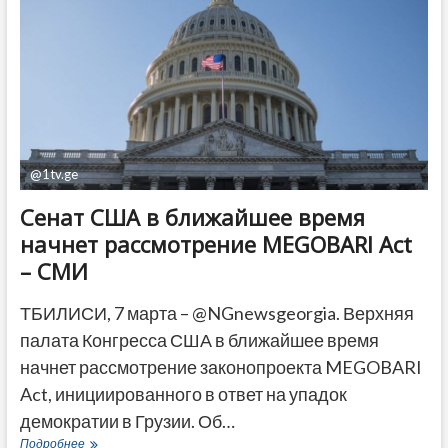
непубликации
параллельного
подсчета
голосов
@1tv.ge
Сенат США в ближайшее время
начнет рассмотрение MEGOBARI Act
– СМИ
ТБИЛИСИ, 7 марта – @NGnewsgeorgia. Верхняя
палата Конгресса США в ближайшее время
начнет рассмотрение законопроекта MEGOBARI
Act, инициированного в ответ на упадок
демократии в Грузии. Об…
Сенат
Подробнее