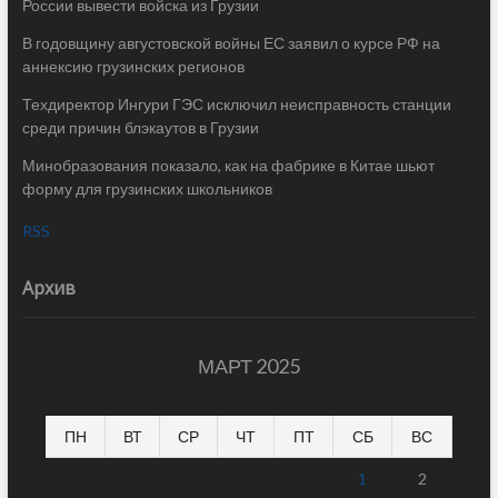
России вывести войска из Грузии
В годовщину августовской войны ЕС заявил о курсе РФ на
аннексию грузинских регионов
Техдиректор Ингури ГЭС исключил неисправность станции
среди причин блэкаутов в Грузии
Минобразования показало, как на фабрике в Китае шьют
форму для грузинских школьников
RSS
Архив
МАРТ 2025
ПН
ВТ
СР
ЧТ
ПТ
СБ
ВС
1
2