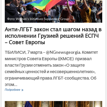
ДРУГОЕ
Фото: Women's Initiatives Supporting Group
Анти-ЛГБТ закон стал шагом назад в
исполнении Грузией решений ЕСПЧ
– Совет Европы
ТБИЛИСИ, 7 марта – @NGnewsgeorgia. Комитет
министров Совета Европы ((КМСЕ) призвал
власти Грузии отменить закон «О защите
семейных ценностей и несовершеннолетних»,
ограничивающий права ЛГБТ-сообщества. Об
этом…
Анти-
Подробнее
ЛГБТ
закон
стал
шагом