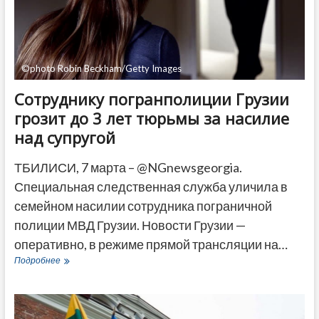
правления
«Грузинской
мечты»
©photo Robin Beckham/Getty Images
Сотруднику погранполиции Грузии
грозит до 3 лет тюрьмы за насилие
над супругой
ТБИЛИСИ, 7 марта – @NGnewsgeorgia.
Специальная следственная служба уличила в
семейном насилии сотрудника пограничной
полиции МВД Грузии. Новости Грузии —
оперативно, в режиме прямой трансляции на…
Сотруднику
Подробнее
погранполиции
Грузии
грозит
до