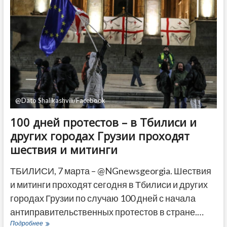
назад
в
исполнении
Грузией
решений
ЕСПЧ
–
Совет
Европы
@Dato Shalikashvili/Facebook
100 дней протестов – в Тбилиси и
других городах Грузии проходят
шествия и митинги
ТБИЛИСИ, 7 марта – @NGnewsgeorgia. Шествия
и митинги проходят сегодня в Тбилиси и других
городах Грузии по случаю 100 дней с начала
антиправительственных протестов в стране.…
100
Подробнее