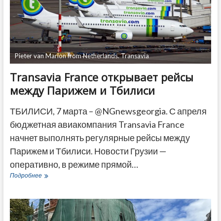
подоходного
налога
в
Европе
Pieter van Marion from Netherlands. Transavia
Transavia France открывает рейсы
между Парижем и Тбилиси
ТБИЛИСИ, 7 марта – @NGnewsgeorgia. С апреля
бюджетная авиакомпания Transavia France
начнет выполнять регулярные рейсы между
Парижем и Тбилиси. Новости Грузии —
оперативно, в режиме прямой…
Transavia
Подробнее
France
открывает
рейсы
между
Парижем