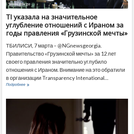
www.gov.ge
TI указала на значительное
углубление отношений с Ираном за
годы правления «Грузинской мечты»
ТБИЛИСИ, 7 марта – @NGnewsgeorgia.
Правительство «Грузинской мечты» за 12 лет
своего правления значительно углубило
отношения с Ираном. Внимание на это обратили
в организации Transparency Intenational…
TI
Подробнее
указала
на
значительное
углубление
отношений
с
Ираном
за
годы