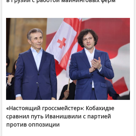
в Грузии с работой майнинговых ферм
«Настоящий гроссмейстер»: Кобахидзе
@ქართული ოცნება / Georgian Dream
сравнил путь Иванишвили с партией
против оппозиции