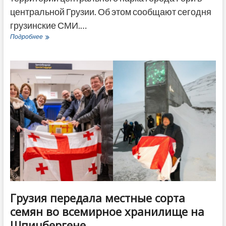
центральной Грузии. Об этом сообщают сегодня
грузинские СМИ.…
Труп
Подробнее
пожилого
мужчины
найден
в
пруду
в
Гори
Грузия передала местные сорта
семян во всемирное хранилище на
Шпицбергене