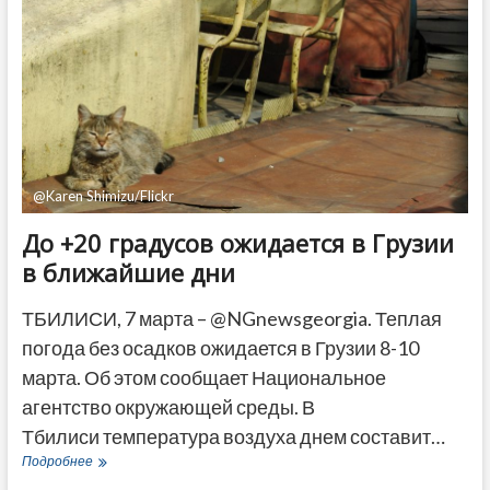
финансисту
Иванишвили
сбежать
из
Грузии
@Karen Shimizu/Flickr
До +20 градусов ожидается в Грузии
в ближайшие дни
ТБИЛИСИ, 7 марта – @NGnewsgeorgia. Теплая
погода без осадков ожидается в Грузии 8-10
марта. Об этом сообщает Национальное
агентство окружающей среды. В
Тбилиси температура воздуха днем ​​составит…
До
Подробнее
+20