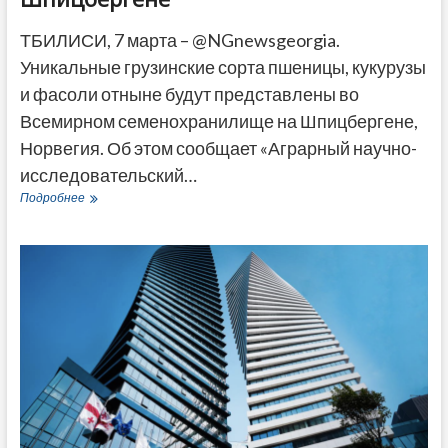
ТБИЛИСИ, 7 марта – @NGnewsgeorgia.
Уникальные грузинские сорта пшеницы, кукурузы
и фасоли отныне будут представлены во
Всемирном семенохранилище на Шпицбергене,
Норвегия. Об этом сообщает «Аграрный научно-
исследовательский…
Грузия
Подробнее
передала
местные
сорта
семян
во
всемирное
хранилище
на
Шпицбергене