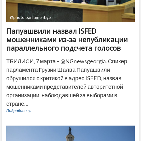
©photo parliament.ge
Папуашвили назвал ISFED
мошенниками из-за непубликации
параллельного подсчета голосов
ТБИЛИСИ, 7 марта – @NGnewsgeorgia. Спикер
парламента Грузии Шалва Папуашвили
обрушился с критикой в адрес ISFED, назвав
мошенниками представителей авторитетной
организации, наблюдавшей за выборами в
стране…
Папуашвили
Подробнее
назвал
ISFED
мошенниками
из-
за