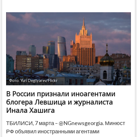
дней
протестов
–
в
Тбилиси
и
других
городах
Грузии
проходят
шествия
и
митинги
Фото: Yuri Degtyarev/Flickr
В России признали иноагентами
блогера Левшица и журналиста
Инала Хашига
ТБИЛИСИ, 7 марта – @NGnewsgeorgia. Минюст
РФ объявил иностранными агентами