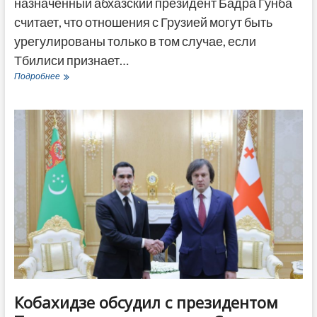
назначенный абхазский президент Бадра Гунба
считает, что отношения с Грузией могут быть
урегулированы только в том случае, если
Тбилиси признает…
Гунба
Подробнее
назвал
признание
Абхазии
Грузией
условием
урегулирования
отношений
Кобахидзе обсудил с президентом