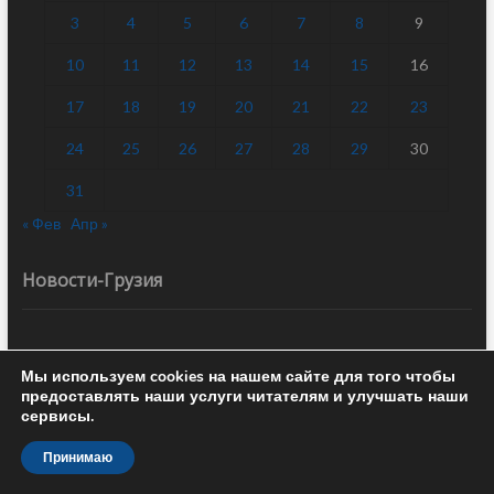
3
4
5
6
7
8
9
10
11
12
13
14
15
16
17
18
19
20
21
22
23
24
25
26
27
28
29
30
31
« Фев
Апр »
Новости-Грузия
Новости Грузии, Кавказа. Картина дня – главные события,
Мы используем cookies на нашем сайте для того чтобы
конфликты и происшествия, политика, бизнес, экономика,
предоставлять наши услуги читателям и улучшать наши
культура, спорт, комментарии и прогнозы. Отношения Грузии с
сервисы.
Украиной, Арменией, Азербайджаном, Турцией, Россией, США
и ЕС. Новости туризма и достопримечательности Грузии.
Принимаю
Правила цитирования