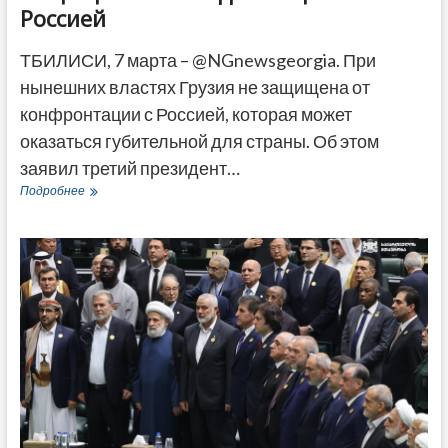
Россией
ТБИЛИСИ, 7 марта – @NGnewsgeorgia. При
нынешних властях Грузия не защищена от
конфронтации с Россией, которая может
оказаться губительной для страны. Об этом
заявил третий президент…
Саакашвили
Подробнее
считает,
что
при
«Грузинской
мечте»
страна
не
защищена
от
конфронтации
с
Россией