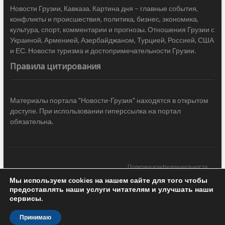
Новости Грузии, Кавказа. Картина дня – главные события,
конфликты и происшествия, политика, бизнес, экономика,
культура, спорт, комментарии и прогнозы. Отношения Грузии с
Украиной, Арменией, Азербайджаном, Турцией, Россией, США
и ЕС. Новости туризма и достопримечательности Грузии.
Правила цитирования
Материалы портала "Новости-Грузия" находятся в открытом
доступе. При использовании гиперссылка на портал
обязательна.
Политика конфиденциальности
Мы используем cookies на нашем сайте для того чтобы
Новости Грузии
| Black Sea Press LTD © 2020 All Rights Reserved /
предоставлять наши услуги читателям и улучшать наши
Design & development —
COCODO BRANDO
сервисы.
Принимаю