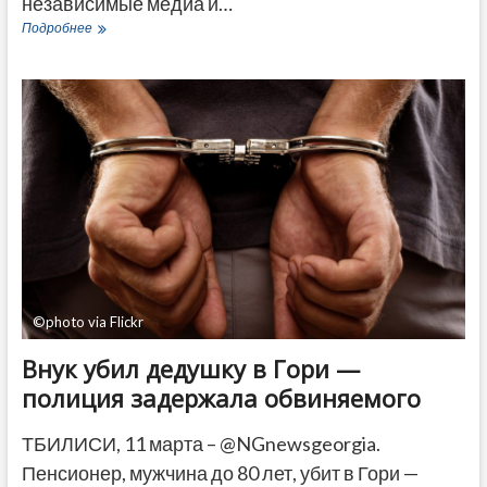
независимые медиа и…
«События
Подробнее
в
Грузии
идут
«по
хорошо
знакомому
сценарию»
—
представитель
Института
Маккейна
©photo via Flickr
Внук убил дедушку в Гори —
полиция задержала обвиняемого
ТБИЛИСИ, 11 марта – @NGnewsgeorgia.
Пенсионер, мужчина до 80 лет, убит в Гори —