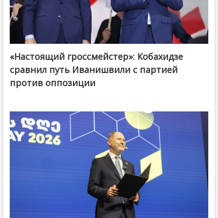
«Настоящий гроссмейстер»: Кобахидзе
@ქართული ოცნება / Georgian Dream
сравнил путь Иванишвили с партией
против оппозиции