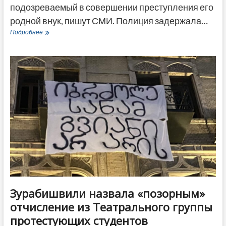
подозреваемый в совершении преступления его
родной внук, пишут СМИ. Полиция задержала…
Внук
Подробнее
убил
дедушку
в
Гори
—
полиция
задержала
обвиняемого
Зурабишвили назвала «позорным»
отчисление из Театрального группы
протестующих студентов