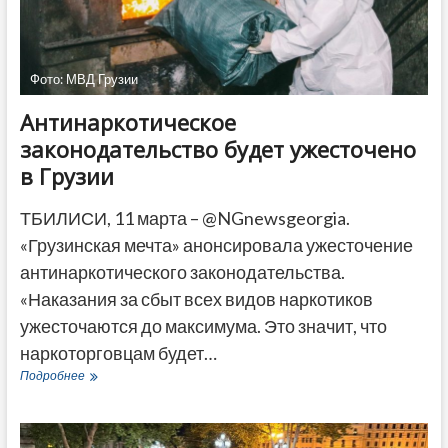
ДРУГОЕ
Фото: МВД Грузии
Антинаркотическое
законодательство будет ужесточено
в Грузии
ТБИЛИСИ, 11 марта – @NGnewsgeorgia.
«Грузинская мечта» анонсировала ужесточение
антинаркотического законодательства.
«Наказания за сбыт всех видов наркотиков
ужесточаются до максимума. Это значит, что
наркоторговцам будет…
Антинаркотическое
Подробнее
законодательство
будет
ужесточено
в