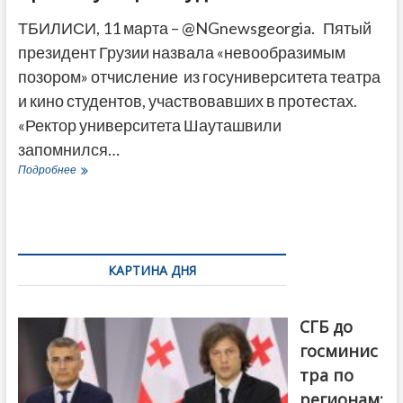
ТБИЛИСИ, 11 марта – @NGnewsgeorgia. Пятый
президент Грузии назвала «невообразимым
позором» отчисление из госуниверситета театра
и кино студентов, участвовавших в протестах.
«Ректор университета Шауташвили
запомнился…
Зурабишвили
Подробнее
назвала
«позорным»
отчисление
из
Театрального
группы
КАРТИНА ДНЯ
протестующих
студентов
От главы
СГБ до
госминис
тра по
регионам: