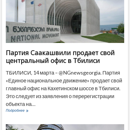
миру
в
регионе
Партия Саакашвили продает свой
центральный офис в Тбилиси
ТБИЛИСИ, 14 марта – @NGnewsgeorgia. Партия
«Единое национальное движение» продает свой
главный офис на Кахетинском шоссе в Тбилиси.
Это следует из заявления о перерегистрации
объекта на…
Партия
Подробнее
Саакашвили
продает
свой