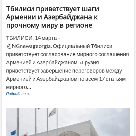
Тбилиси приветствует шаги
Армении и Азербайджана к
прочному миру в регионе
ТБИЛИСИ, 14 марта –
@NGnewsgeorgia. Официальный Тбилиси
приветствует согласование мирного соглашения
Арменией и Азербайджаном. «Грузия
приветствует завершение переговоров между
Арменией и Азербайджаном по всем 17 статьям
мирного…
Тбилиси
Подробнее
приветствует
шаги
Армении
и
Азербайджана
к
прочному