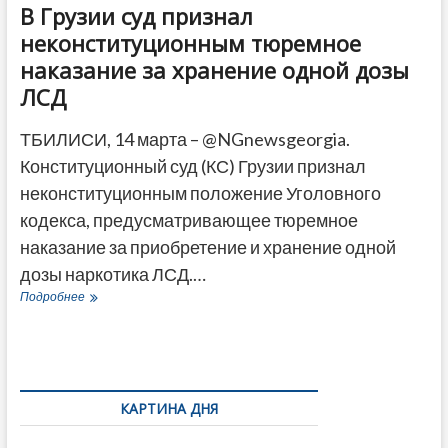
В Грузии суд признал
неконституционным тюремное
наказание за хранение одной дозы
ЛСД
ТБИЛИСИ, 14 марта – @NGnewsgeorgia.
Конституционный суд (КС) Грузии признал
неконституционным положение Уголовного
кодекса, предусматривающее тюремное
наказание за приобретение и хранение одной
дозы наркотика ЛСД.…
В
Подробнее
Грузии
суд
признал
неконституционным
тюремное
наказание
КАРТИНА ДНЯ
за
хранение
Грузия