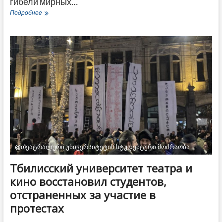
гибели мирных…
Илия
Подробнее
Второй
выразил
соболезнования
в
связи
с
гибелью
мирных
жителей
в
Сирии
@თეატრალური უნივერსიტეტის სტუდენტური მოძრაობა
Тбилисский университет театра и
кино восстановил студентов,
отстраненных за участие в
протестах