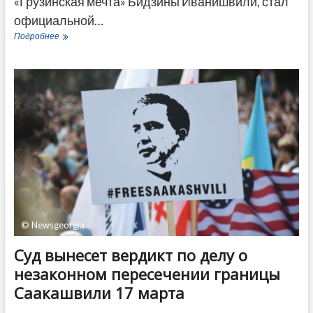
«Грузинская мечта» Бидзины Иванишвили, стал
официальной…
Paragraph
Подробнее
Tbilisi
стал
принимающей
гостиницей
сборной
Грузии
по
футболу
© Newsgeorgia
Суд вынесет вердикт по делу о
незаконном пересечении границы
Саакашвили 17 марта