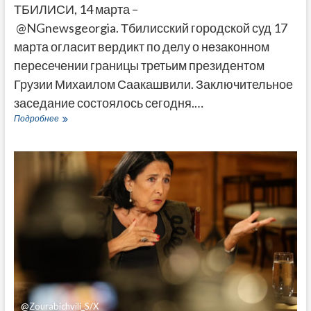
ТБИЛИСИ, 14 марта –
@NGnewsgeorgia. Тбилисский городской суд 17
марта огласит вердикт по делу о незаконном
пересечении границы третьим президентом
Грузии Михаилом Саакашвили. Заключительное
заседание состоялось сегодня.…
Суд
Подробнее
вынесет
вердикт
по
делу
о
незаконном
пересечении
границы
Саакашвили
17
марта
@Zourabichvili_S/X