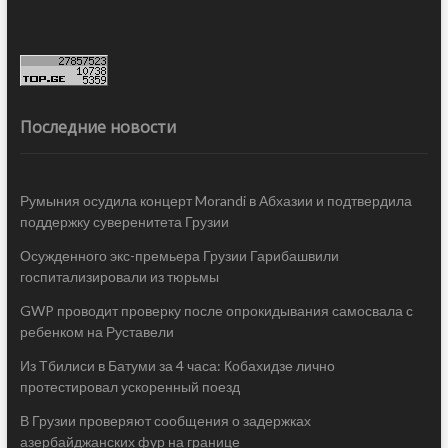
Последние новости
Румыния осудила концерт Morandi в Абхазии и подтвердила
поддержку суверенитета Грузии
Осужденного экс-премьера Грузии Гарибашвили
госпитализировали из тюрьмы
GWP проводит проверку после опрокидывания самосвала с
ребенком на Руставели
Из Тбилиси в Батуми за 4 часа: Кобахидзе лично
протестировал ускоренный поезд
В Грузии проверяют сообщения о задержках
азербайджанских фур на границе