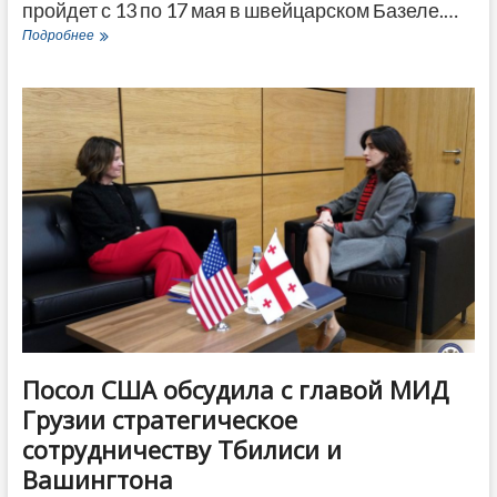
пройдет с 13 по 17 мая в швейцарском Базеле.…
Мариам
Подробнее
Шенгелия
представит
Грузию
на
«Евровидении-2025»,
выбор
вызвал
споры
Посол США обсудила с главой МИД
Грузии стратегическое
сотрудничеству Тбилиси и
Вашингтона