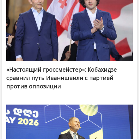
«Настоящий гроссмейстер»: Кобахидзе
@ქართული ოცნება / Georgian Dream
сравнил путь Иванишвили с партией
против оппозиции