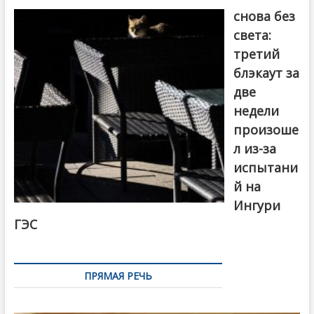
одной
снова без
дозы
ЛСД
света:
третий
блэкаут за
две
недели
произоше
л из-за
испытани
й на
Ингури
ГЭС
ПРЯМАЯ РЕЧЬ