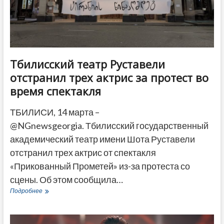
ДРУГОЕ
Тбилисский театр Руставели
отстранил трех актрис за протест во
время спектакля
ТБИЛИСИ, 14 марта –
@NGnewsgeorgia. Тбилисский государственный
академический театр имени Шота Руставели
отстранил трех актрис от спектакля
«Прикованный Прометей» из-за протеста со
сцены. Об этом сообщила…
Тбилисский
Подробнее
театр
Руставели
отстранил