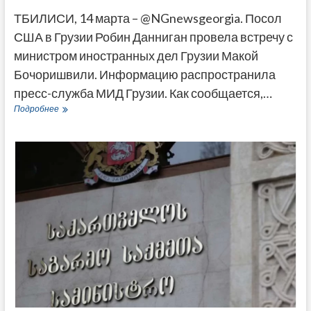
ТБИЛИСИ, 14 марта – @NGnewsgeorgia. Посол
США в Грузии Робин Данниган провела встречу с
министром иностранных дел Грузии Макой
Бочоришвили. Информацию распространила
пресс-служба МИД Грузии. Как сообщается,…
Посол
Подробнее
США
обсудила
с
главой
МИД
Грузии
стратегическое
сотрудничеству
Тбилиси
и
Вашингтона