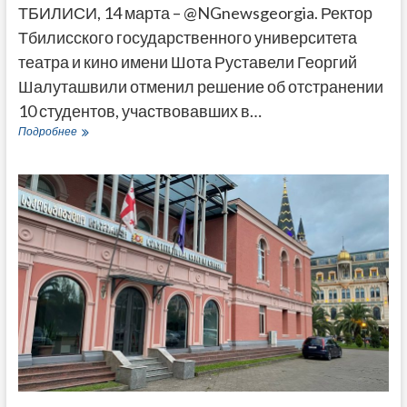
ТБИЛИСИ, 14 марта – @NGnewsgeorgia. Ректор
Тбилисского государственного университета
театра и кино имени Шота Руставели Георгий
Шалуташвили отменил решение об отстранении
10 студентов, участвовавших в…
Тбилисский
Подробнее
университет
театра
и
кино
восстановил
студентов,
отстраненных
за
участие
в
протестах