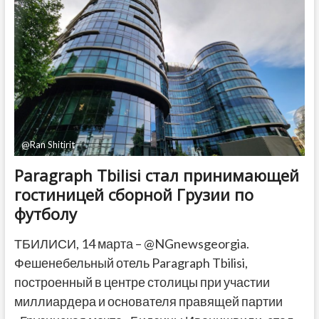
центральный
офис
в
Тбилиси
@Ran Shitirit
Paragraph Tbilisi стал принимающей
гостиницей сборной Грузии по
футболу
ТБИЛИСИ, 14 марта – @NGnewsgeorgia.
Фешенебельный отель Paragraph Tbilisi,
построенный в центре столицы при участии
миллиардера и основателя правящей партии