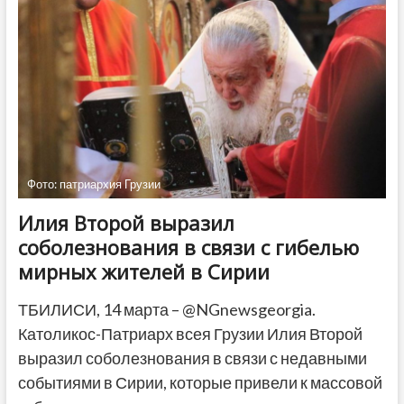
мирное
соглашение,
которое
должно
завершить
почти
40
лет
конфликта
Фото: патриархия Грузии
Илия Второй выразил
соболезнования в связи с гибелью
мирных жителей в Сирии
ТБИЛИСИ, 14 марта – @NGnewsgeorgia.
Католикос-Патриарх всея Грузии Илия Второй
выразил соболезнования в связи с недавными
событиями в Сирии, которые привели к массовой