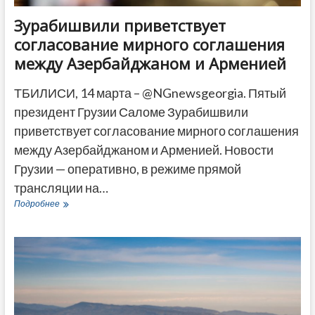
Зурабишвили приветствует
согласование мирного соглашения
между Азербайджаном и Арменией
ТБИЛИСИ, 14 марта – @NGnewsgeorgia. Пятый
президент Грузии Саломе Зурабишвили
приветствует согласование мирного соглашения
между Азербайджаном и Арменией. Новости
Грузии — оперативно, в режиме прямой
трансляции на…
Зурабишвили
Подробнее
приветствует
согласование
мирного
соглашения
между
Азербайджаном
и
Арменией