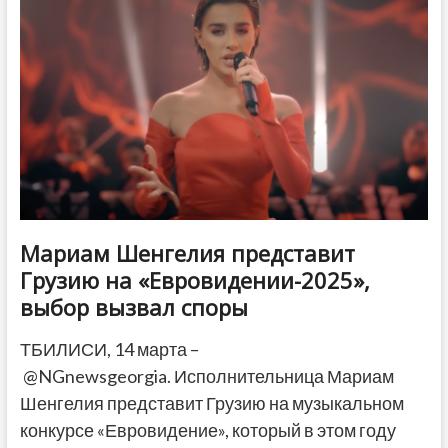
трех
актрис
за
протест
во
время
спектакля
Мариам Шенгелия представит
Грузию на «Евровидении-2025»,
выбор вызвал споры
ТБИЛИСИ, 14 марта –
@NGnewsgeorgia. Исполнительница Мариам
Шенгелия представит Грузию на музыкальном
конкурсе «Евровидение», который в этом году