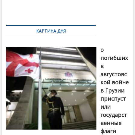
o
и
k
ть
Навигация
по
КАРТИНА ДНЯ
записям
В память
о
погибших
в
августовс
кой войне
в Грузии
приспуст
или
государст
венные
флаги