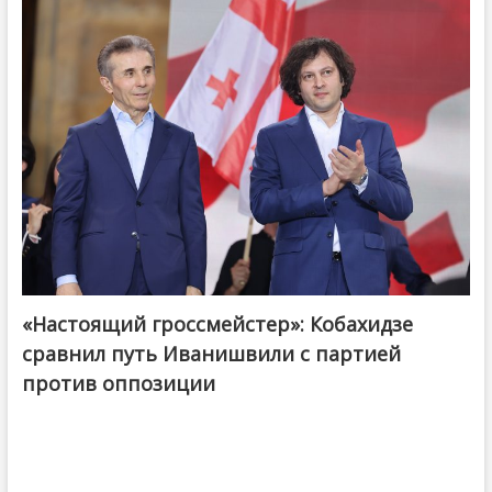
«Настоящий гроссмейстер»: Кобахидзе
@ქართული ოცნება / Georgian Dream
сравнил путь Иванишвили с партией
против оппозиции