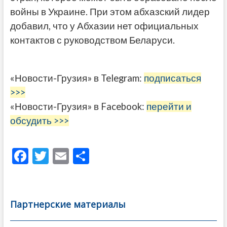
войны в Украине. При этом абхазский лидер
добавил, что у Абхазии нет официальных
контактов с руководством Беларуси.
«Новости-Грузия» в Telegram:
подписаться
>>>
«Новости-Грузия» в Facebook:
перейти и
обсудить >>>
F
T
E
О
ac
w
m
тп
e
itt
ai
р
b
er
l
а
Партнерские материалы
o
в