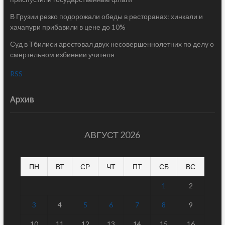
В Грузии резко подорожали обеды в ресторанах: хинкали и
хачапури прибавили в цене до 10%
Суд в Тбилиси арестовал двух несовершеннолетних по делу о
смертельном избиении учителя
RSS
Архив
АВГУСТ 2026
ПН
ВТ
СР
ЧТ
ПТ
СБ
ВС
1
2
3
4
5
6
7
8
9
10
11
12
13
14
15
16