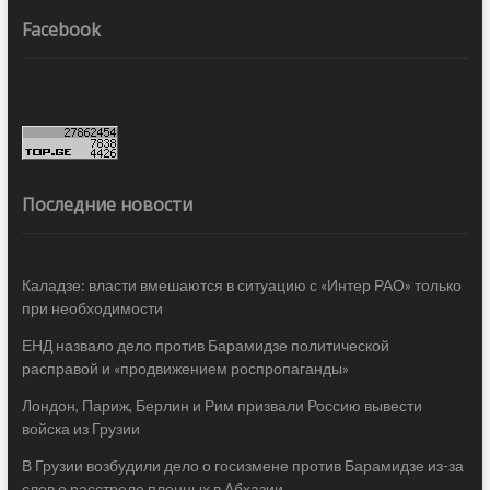
Facebook
Последние новости
Каладзе: власти вмешаются в ситуацию с «Интер РАО» только
при необходимости
ЕНД назвало дело против Барамидзе политической
расправой и «продвижением роспропаганды»
Лондон, Париж, Берлин и Рим призвали Россию вывести
войска из Грузии
В Грузии возбудили дело о госизмене против Барамидзе из-за
слов о расстреле пленных в Абхазии