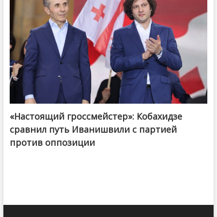
«Настоящий гроссмейстер»: Кобахидзе
@ქართული ოცნება / Georgian Dream
сравнил путь Иванишвили с партией
против оппозиции