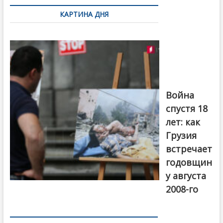
по
КАРТИНА ДНЯ
записям
Фотовыставка
на тему
августовской
войны 2008
года в Тбилиси,
август 2018
года. Фото:
Война
Первый канал
спустя 18
лет: как
Грузия
встречает
годовщин
у августа
2008-го