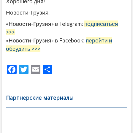
Хорошего дня!
Новости-Грузия.
«Новости-Грузия» в Telegram:
подписаться
>>>
«Новости-Грузия» в Facebook:
перейти и
обсудить >>>
F
T
E
О
ac
w
m
тп
e
itt
ai
р
b
er
l
а
Партнерские материалы
o
в
o
и
k
ть
Навигация