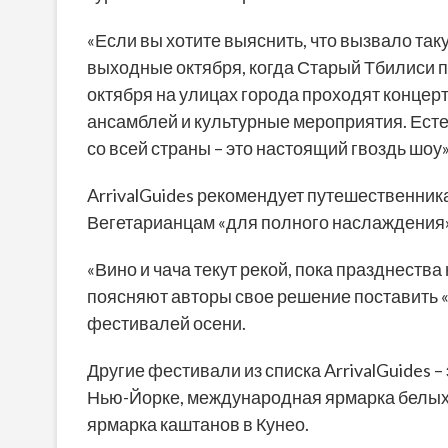
«Если вы хотите выяснить, что вызвало та
выходные октября, когда Старый Тбилиси 
октября на улицах города проходят конце
ансамблей и культурные мероприятия. Ест
со всей страны – это настоящий гвоздь шоу»
ArrivalGuides рекомендует путешественник
Вегетарианцам «для полного наслаждения»
«Вино и чача текут рекой, пока празднест
поясняют авторы свое решение поставить 
фестивалей осени.
Другие фестивали из списка ArrivalGuides – 
Нью-Йорке, международная ярмарка белых
ярмарка каштанов в Кунео.