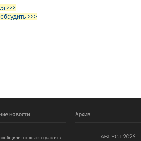
ся >>>
 обсудить >>>
ние новости
Архив
АВГУСТ 2026
 сообщили о попытке транзита