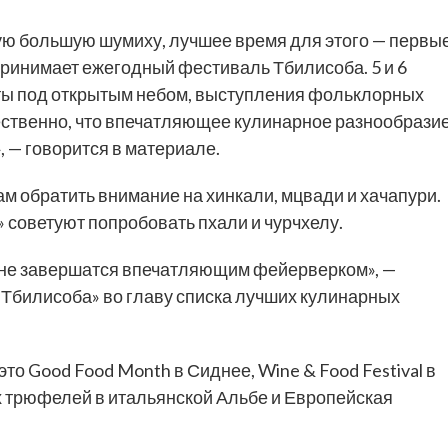
кую большую шумиху, лучшее время для этого — первы
принимает ежегодный фестиваль Тбилисоба. 5 и 6
рты под открытым небом, выступления фольклорных
ественно, что впечатляющее кулинарное разнообрази
, — говорится в материале.
ам обратить внимание на хинкали, мцвади и хачапури.
 советуют попробовать пхали и чурчхелу.
ва не завершатся впечатляющим фейерверком», —
«Тбилисоба» во главу списка лучших кулинарных
это Good Food Month в Сиднее, Wine & Food Festival в
 трюфелей в итальянской Альбе и Европейская