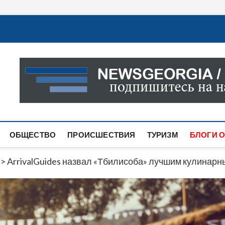
Новости Грузии
САМАЯ АКТУАЛЬНАЯ ИНФОРМАЦИЯ О СОБЫТИЯХ В 
САЙТЕ ВЫ НАЙДЕТЕ НОВОСТИ ПОЛИТИКИ, ЭКОНО
ДРУГОЕ.
ОБЩЕСТВО
ПРОИСШЕСТВИЯ
ТУРИЗМ
БЛОГИ О
>
ArrivalGuides назвал «Тбилисоба» лучшим кулинар