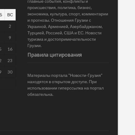
главные события, конфликты и
происшествия, политика, бизнес,
экономика, культура, спорт, комментарии
Б
ВС
и прогнозы. Отношения Грузии с
1
2
Украиной, Арменией, Азербайджаном,
Турцией, Россией, США и ЕС. Новости
8
9
туризма и достопримечательности
Грузии.
5
16
Правила цитирования
2
23
9
30
Материалы портала "Новости-Грузия"
находятся в открытом доступе. При
использовании гиперссылка на портал
обязательна.