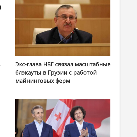
и
в
Экс-глава НБГ связал масштабные
о
блэкауты в Грузии с работой
майнинговых ферм