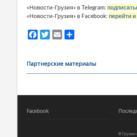
«Новости-Грузия» в Telegram:
подписать
«Новости-Грузия» в Facebook:
перейти и
F
T
E
О
ac
w
m
тп
e
itt
ai
р
b
er
l
а
Партнерские материалы
o
в
o
и
k
ть
Навигация
по
записям
Facebook
Послед
В Грузии