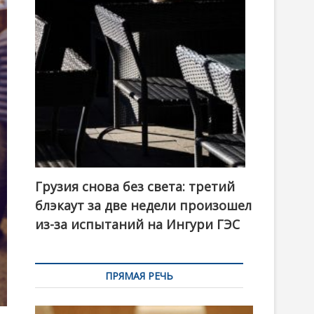
t
o
n
Грузия снова без света: третий
блэкаут за две недели произошел
из-за испытаний на Ингури ГЭС
ПРЯМАЯ РЕЧЬ