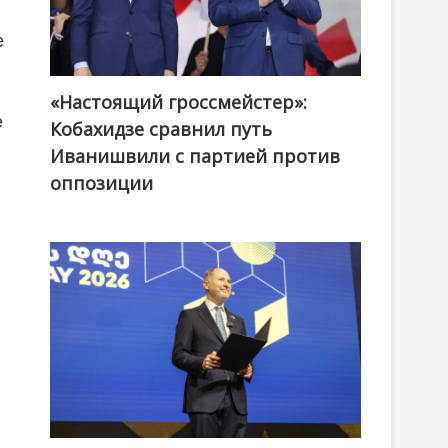
е
«Настоящий гроссмейстер»:
@ქართული ოცნება / Georgian Dream
е
Кобахидзе сравнил путь
Иванишвили с партией против
оппозиции