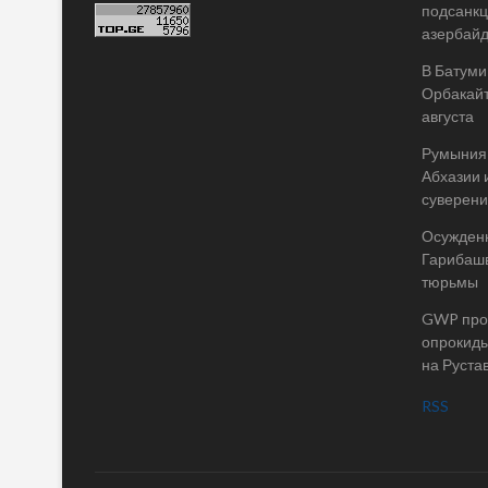
подсанкц
азербай
В Батуми
Орбакайт
августа
Румыния 
Абхазии 
суверени
Осужденн
Гарибашв
тюрьмы
GWP пров
опрокиды
на Руста
RSS