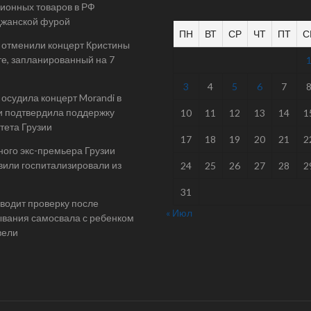
ионных товаров в РФ
джанской фурой
ПН
ВТ
СР
ЧТ
ПТ
С
 отменили концерт Кристины
е, запланированный на 7
3
4
5
6
7
осудила концерт Morandi в
и подтвердила поддержку
10
11
12
13
14
1
тета Грузии
17
18
19
20
21
2
ого экс-премьера Грузии
или госпитализировали из
24
25
26
27
28
2
31
одит проверку после
« Июл
вания самосвала с ребенком
вели