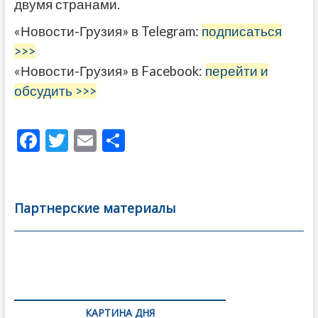
двумя странами.
«Новости-Грузия» в Telegram:
подписаться
>>>
«Новости-Грузия» в Facebook:
перейти и
обсудить >>>
F
T
E
О
ac
w
m
тп
e
itt
ai
р
b
er
l
а
Партнерские материалы
o
в
o
и
k
ть
Навигация
по
КАРТИНА ДНЯ