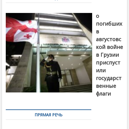
записям
В память
о
погибших
в
августовс
кой войне
в Грузии
приспуст
или
государст
венные
флаги
ПРЯМАЯ РЕЧЬ