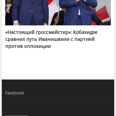
«Настоящий гроссмейстер»: Кобахидзе
@ქართული ოცნება / Georgian Dream
сравнил путь Иванишвили с партией
против оппозиции
Facebook