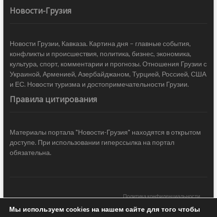
Новости-Грузия
Новости Грузии, Кавказа. Картина дня – главные события,
конфликты и происшествия, политика, бизнес, экономика,
культура, спорт, комментарии и прогнозы. Отношения Грузии с
Украиной, Арменией, Азербайджаном, Турцией, Россией, США
и ЕС. Новости туризма и достопримечательности Грузии.
Правила цитирования
Материалы портала "Новости-Грузия" находятся в открытом
доступе. При использовании гиперссылка на портал
обязательна.
Политика конфиденциальности
Мы используем cookies на нашем сайте для того чтобы
Новости Грузии
| Black Sea Press LTD © 2020 All Rights Reserved /