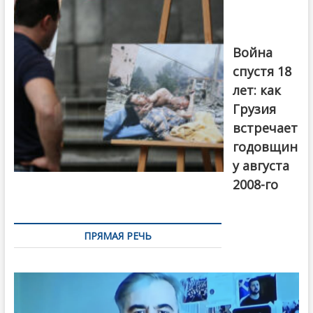
войны 2008
года в Тбилиси,
август 2018
года. Фото:
Война
Первый канал
спустя 18
лет: как
Грузия
встречает
годовщин
у августа
2008-го
ПРЯМАЯ РЕЧЬ