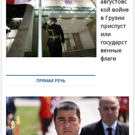
августовс
кой войне
в Грузии
приспуст
или
государст
венные
флаги
ПРЯМАЯ РЕЧЬ