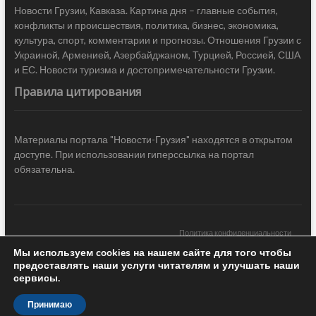
Новости Грузии, Кавказа. Картина дня – главные события,
конфликты и происшествия, политика, бизнес, экономика,
культура, спорт, комментарии и прогнозы. Отношения Грузии с
Украиной, Арменией, Азербайджаном, Турцией, Россией, США
и ЕС. Новости туризма и достопримечательности Грузии.
Правила цитирования
Материалы портала "Новости-Грузия" находятся в открытом
доступе. При использовании гиперссылка на портал
обязательна.
Политика конфиденциальности
Мы используем cookies на нашем сайте для того чтобы
Новости Грузии
| Black Sea Press LTD © 2020 All Rights Reserved /
предоставлять наши услуги читателям и улучшать наши
Design & development —
COCODO BRANDO
сервисы.
Принимаю